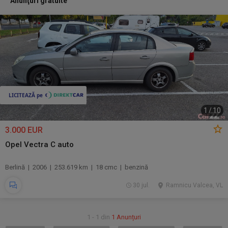
Anunţuri gratuite
1
/
10
3.000 EUR
Opel Vectra C auto
Berlină | 2006 | 253.619 km | 18 cmc | benzină
30 jul.
Ramnicu Valcea, VL
1 - 1 din
1 Anunțuri