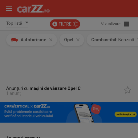
FILTRE
Vizualizare:
4
Autoturisme
Opel
Combustibil:
Benzină
Anunțuri cu
mașini de vânzare Opel C
1 anunț