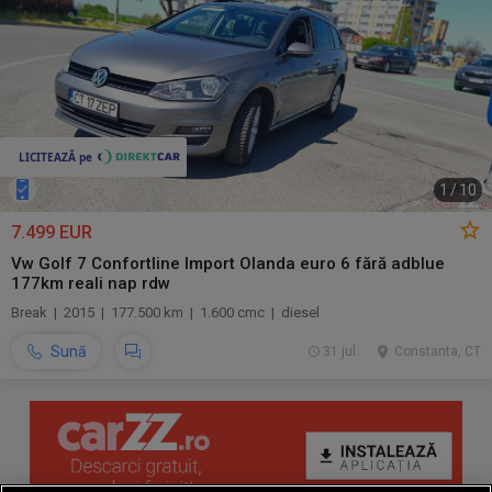
1
/
10
7.499 EUR
Vw Golf 7 Confortline Import Olanda euro 6 fără adblue
177km reali nap rdw
Break | 2015 | 177.500 km | 1.600 cmc | diesel
Sună
31 jul.
Constanta, CT