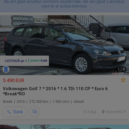
Nu am găsit anunțuri conform căutării tale, dar am găsit 2 anunțuri
care te-ar putea interesa.
1
/
9
5.490 EUR
Volkswagen Golf 7 * 2016 * 1.6 TDi 110 CP * Euro 6
*Break*RO
Break | 2016 | 272.500 km | 1.560 cmc | diesel
Sună
3 aug.
Bucuresti, IF