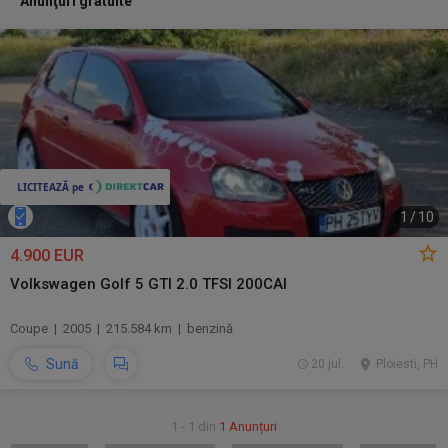
Anunţuri gratuite
1
/
10
4.900 EUR
Volkswagen Golf 5 GTI 2.0 TFSI 200CAI
Coupe | 2005 | 215.584 km | benzină
Sună
20 jul.
Ploiesti, PH
1 - 1 din
1 Anunțuri