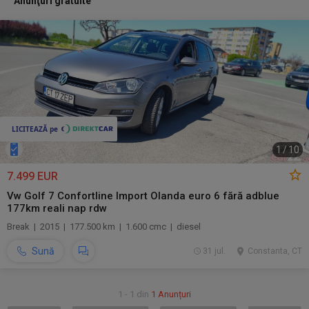
Anunţuri gratuite
1
/
10
7.499 EUR
Vw Golf 7 Confortline Import Olanda euro 6 fără adblue
177km reali nap rdw
Break | 2015 | 177.500 km | 1.600 cmc | diesel
Sună
31 jul.
Constanta, CT
1 - 1 din
1 Anunțuri