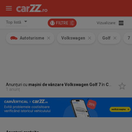
FILTRE
Vizualizare:
17
Autoturisme
Volkswagen
Golf
7
Anunțuri cu
mașini de vânzare Volkswagen Golf 7
în
Constanta, Constanta
1 anunț