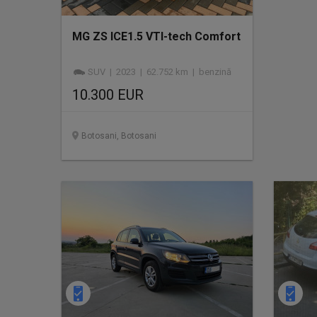
MG ZS ICE1.5 VTI-tech Comfort
SUV | 2023 | 62.752 km | benzină
10.300 EUR
Botosani, Botosani