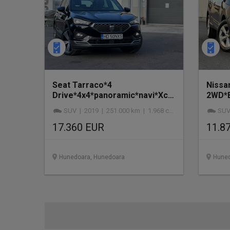
Seat Tarraco*4
Nissa
Drive*4x4*panoramic*navi*Xcellence*7
2WD*B
locuri*BiXenon*factura*2.0 d
SUV | 2019 | 251.000 km | 1.968 cmc | diesel
SUV |
17.360 EUR
11.8
Hunedoara, Hunedoara
Huned