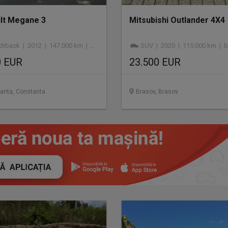
lt Megane 3
Mitsubishi Outlander 4X4
hback | 2012 | 147.000 km | benzină
SUV | 2020 | 115.000 km | b
0 EUR
23.500 EUR
anta, Constanta
Brasov, Brasov