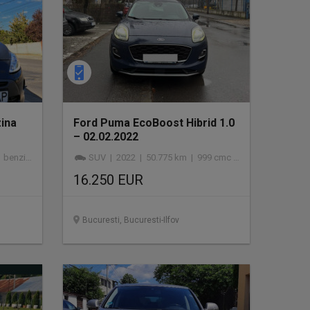
zina
Ford Puma EcoBoost Hibrid 1.0
– 02.02.2022
benzină
SUV | 2022 | 50.775 km | 999 cmc | hibrid
16.250 EUR
Bucuresti, Bucuresti-Ilfov