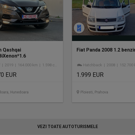
n Qashqai
Fiat Panda 2008 1.2 benzi
iXenon*1.6
diesel*navigatie*camera*factura+fiscal*af.2019
 2019 | 164.000 km | 1.598 cmc | diesel
Hatchback | 2008 | 152.700 km | b
70 EUR
1.999 EUR
oara, Hunedoara
Ploiesti, Prahova
VEZI TOATE AUTOTURISMELE