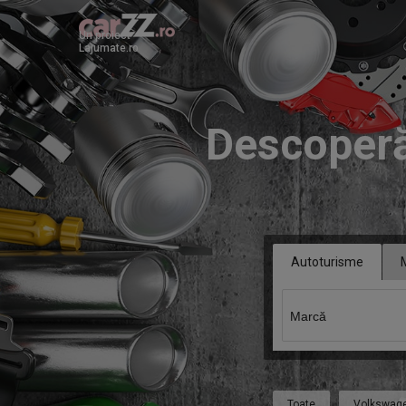
Un proiect
Lajumate.ro
Descoperă
Autoturisme
Toate
Volkswag