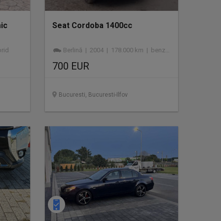
ic
Seat Cordoba 1400cc
rid
Berlină | 2004 | 178.000 km | benzină
700 EUR
Bucuresti, Bucuresti-Ilfov