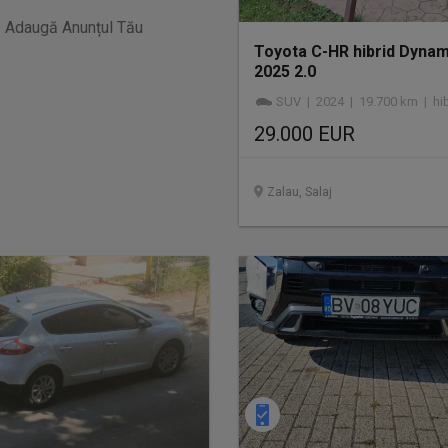
Adaugă Anunțul Tău
Toyota C-HR hibrid Dynam
2025 2.0
SUV | 2024 | 19.700 km | hib
29.000 EUR
Zalau, Salaj