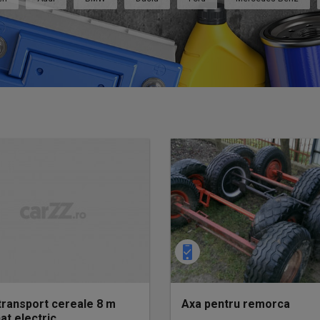
transport cereale 8 m
Axa pentru remorca
at electric