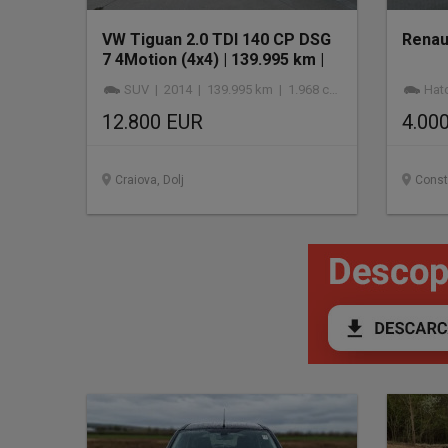
VW Tiguan 2.0 TDI 140 CP DSG
Renau
7 4Motion (4x4) | 139.995 km |
2014
SUV | 2014 | 139.995 km | 1.968 cmc | diesel
Hatc
12.800 EUR
4.00
Craiova, Dolj
Const