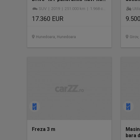
locuri*BiXenon*factura*2.0 d
SUV | 2019 | 251.000 km | 1.968 cmc | diesel
Util
17.360 EUR
9.500
Hunedoara, Hunedoara
Girov
Freza 3 m
Masin
bara 