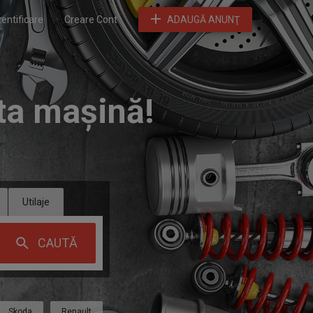
entificare
Creare Cont
ADAUGĂ ANUNŢ
ta mașină!
Utilaje
Skoda
Renault