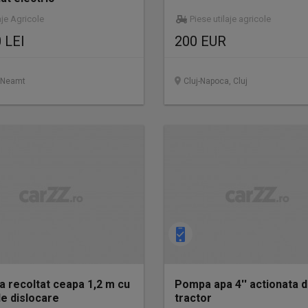
aje Agricole
Piese utilaje agricole
 LEI
200 EUR
, Neamt
Cluj-Napoca, Cluj
a recoltat ceapa 1,2 m cu
Pompa apa 4'' actionata 
de dislocare
tractor