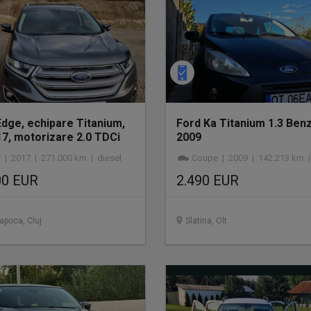
Edge, echipare Titanium,
Ford Ka Titanium 1.3 Ben
17, motorizare 2.0 TDCi
2009
rbo (210 CP)
 | 2017 | 271.000 km | diesel
Coupe | 2009 | 142.213 km | 
00 EUR
2.490 EUR
apoca, Cluj
Slatina, Olt