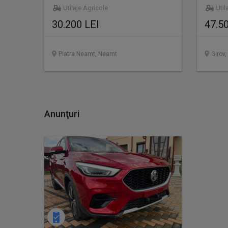
Utilaje Agricole
Util
30.200 LEI
47.5
Piatra Neamt, Neamt
Girov
Anunţuri