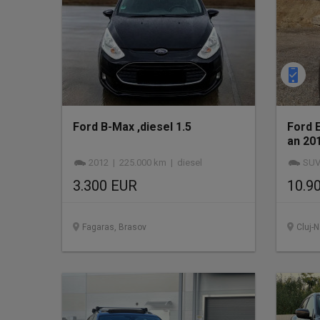
Ford B-Max ,diesel 1.5
Ford 
an 20
Bi-Tu
2012 | 225.000 km | diesel
SUV
3.300 EUR
10.9
Fagaras, Brasov
Cluj-N