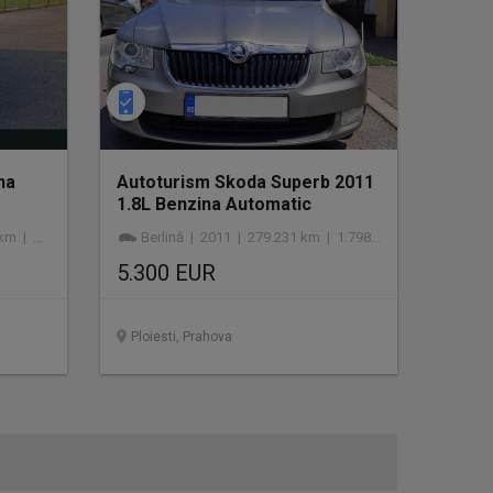
na
Autoturism Skoda Superb 2011
1.8L Benzina Automatic
enzină
Berlină | 2011 | 279.231 km | 1.798 cmc | benzină
5.300 EUR
Ploiesti, Prahova