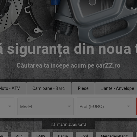
Aut
 siguranța din noua 
Căutarea ta începe acum pe carZZ.ro
Moto - ATV
Camioane - Bărci
Piese
Jante - Anvelope
CĂUTARE AVANSATĂ
en
Audi
BMW
Dacia
Ford
Mercedes-Benz