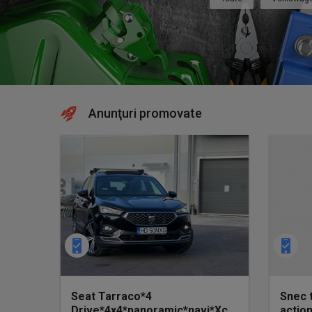
Anunţuri promovate
Seat Tarraco*4
Snec 
Drive*4x4*panoramic*navi*Xcellence*7
action