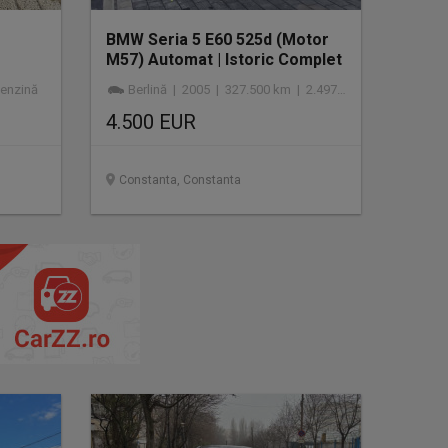
BMW Seria 5 E60 525d (Motor
M57) Automat | Istoric Complet
Bavaria | Fost auto.
enzină
Berlină | 2005 | 327.500 km | 2.497 cmc | diesel
4.500 EUR
Constanta, Constanta