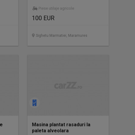
Piese utilaje agricole
100 EUR
Sighetu Marmatiei, Maramures
de
Masina plantat rasaduri la
paleta alveolara