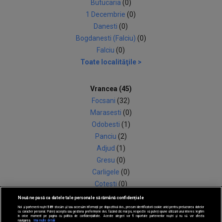
Butucaria
(0)
1 Decembrie
(0)
Danesti
(0)
Bogdanesti (Falciu)
(0)
Falciu
(0)
Toate localităţile >
Vrancea (45)
Focsani
(32)
Marasesti
(0)
Odobesti
(1)
Panciu
(2)
Adjud
(1)
Gresu
(0)
Carligele
(0)
Cotesti
(0)
Dumbraveni
(2)
Nouă ne pasă ca datele tale personale să rămână confidențiale
Gagesti
(1)
Noi și partenerii noștri
589
stocăm și/sau accesăm informații pe dispozitivul dvs., precum identificatorii cookie unici pentru prelucrarea datelor
cu caracter personal. Puteți accepta sau gestiona preferințele dvs. făcând clic mai jos, respectiv vă puteți opune utilizării unui interes legitim
în orice moment pe pagina cu politica de confidențialitate. Aceste alegeri vor fi raportate partenerilor noștri și nu vă vor afecta
Toate localităţile >
navigarea.
Mai multe detalii