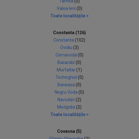
Tarnita
(0)
Valea Ierii
(0)
Toate localităţile >
Constanta (126)
Constanta
(102)
Ovidiu
(3)
Cernavoda
(0)
Basarabi
(0)
Murfatlar
(1)
Techirghiol
(0)
Baneasa
(0)
Negru Voda
(0)
Navodari
(2)
Medgidia
(2)
Toate localităţile >
Covasna (5)
Sfantu Gheorghe
(2)