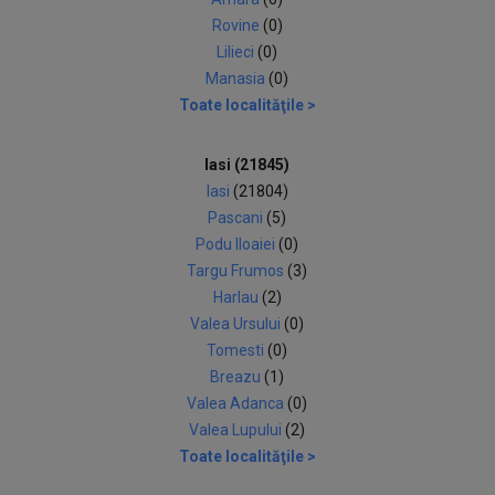
Rovine
(0)
Lilieci
(0)
Manasia
(0)
Toate localităţile >
Iasi (21845)
Iasi
(21804)
Pascani
(5)
Podu Iloaiei
(0)
Targu Frumos
(3)
Harlau
(2)
Valea Ursului
(0)
Tomesti
(0)
Breazu
(1)
Valea Adanca
(0)
Valea Lupului
(2)
Toate localităţile >