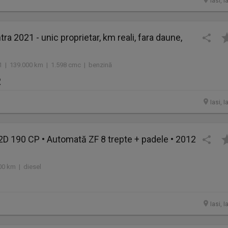
Iasi, I
ra 2021 - unic proprietar, km reali, fara daune,
21 | 139.000 km | 1.598 cmc | benzină
R
Iasi, I
2D 190 CP • Automată ZF 8 trepte + padele • 2012
00 km | diesel
Iasi, I