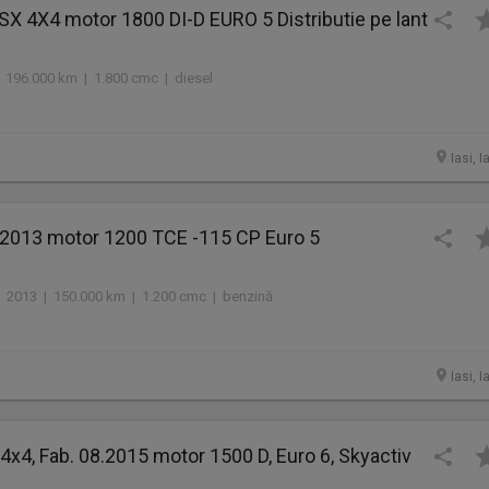
SX 4X4 motor 1800 DI-D EURO 5 Distributie pe lant
 196.000 km | 1.800 cmc | diesel
Iasi, I
 2013 motor 1200 TCE -115 CP Euro 5
2013 | 150.000 km | 1.200 cmc | benzină
Iasi, I
x4, Fab. 08.2015 motor 1500 D, Euro 6, Skyactiv