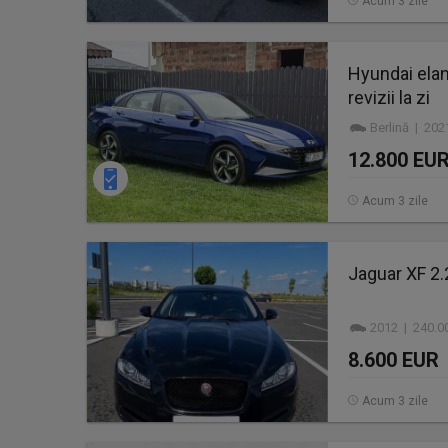
Acum 3 zile
Hyundai elant
revizii la zi
Berlină | 20
12.800 EU
Acum 3 zile
Jaguar XF 2.
2012 | 240.0
8.600 EUR
Acum 3 zile