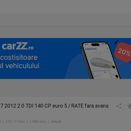
 2012 2.0 TDI 140 CP euro 5 / RATE fara avans
2 | 216.117 km | 1.968 cmc | diesel