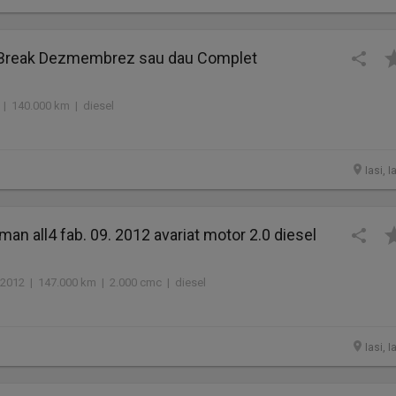
 Break Dezmembrez sau dau Complet
 | 140.000 km | diesel
Iasi, I
man all4 fab. 09. 2012 avariat motor 2.0 diesel
2012 | 147.000 km | 2.000 cmc | diesel
Iasi, I