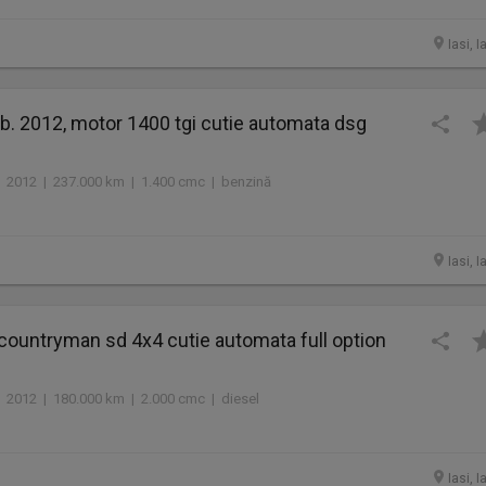
Iasi, I
b. 2012, motor 1400 tgi cutie automata dsg
2012 | 237.000 km | 1.400 cmc | benzină
Iasi, I
countryman sd 4x4 cutie automata full option
2012 | 180.000 km | 2.000 cmc | diesel
Iasi, I