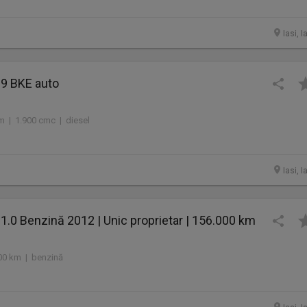
Iasi, I
.9 BKE auto
m | 1.900 cmc | diesel
Iasi, I
 1.0 Benzină 2012 | Unic proprietar | 156.000 km
00 km | benzină