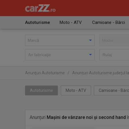
Autoturisme
Moto - ATV
Camioane - Bărci
Anunţuri Autoturisme
/
Anunţuri Autoturisme judeţul Ia
Autoturisme
Moto - ATV
Camioane - Bărc
Anunțuri
Mașini de vânzare noi și second hand
î