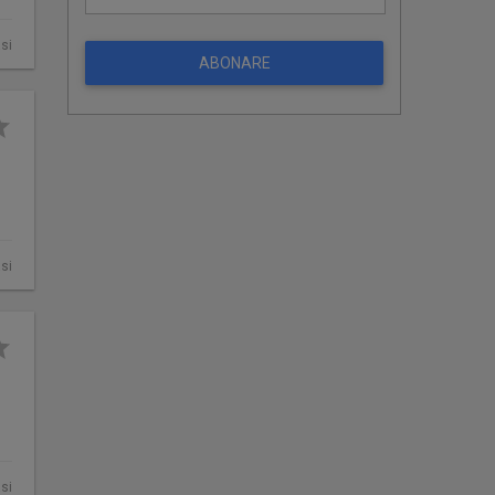
asi
ABONARE
asi
asi