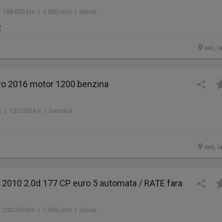
 158.000 km | 1.500 cmc | diesel
R
Iasi, I
ro 2016 motor 1200 benzina
16 | 130.000 km | benzină
Iasi, I
2010 2.0d 177 CP euro 5 automata / RATE fara
 200.299 km | 1.995 cmc | diesel