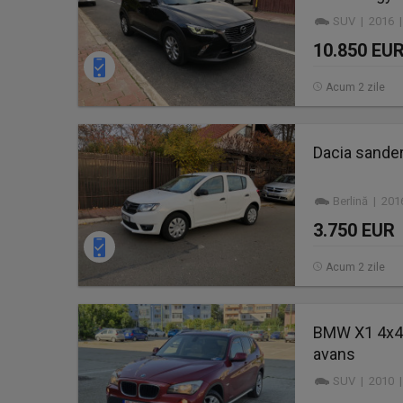
SUV | 2016 |
10.850 EU
Acum 2 zile
Dacia sande
Berlină | 20
3.750 EUR
Acum 2 zile
BMW X1 4x4 
avans
SUV | 2010 |