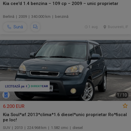
Kia cee'd 1.4 benzina – 109 cp – 2009 – unic proprietar
Berlină | 2009 | 340.000 km | benzină
Sună
1 aug.
Bucuresti, IF
1
/
10
6.200 EUR
Kia Soul*af.2013*clima*1.6 diesel*unic proprietar Ro*fiscal
pe loc!
SUV | 2013 | 224.968 km | 1.582 cmc | diesel