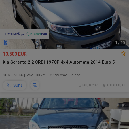
1
/
10
10.500 EUR
Kia Sorento 2.2 CRDi 197CP 4x4 Automata 2014 Euro 5
SUV | 2014 | 262.300 km | 2.199 cmc | diesel
Sună
ieri, 07:07
Calarasi, CL