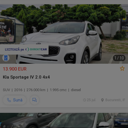
1
/
10
13.900 EUR
KIa Sportage IV 2.0 4x4
SUV | 2016 | 276.000 km | 1.995 cmc | diesel
Sună
25 jul.
Bucuresti, IF