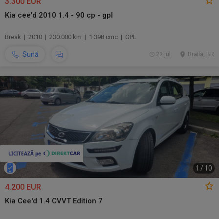
3.300 EUR
Kia cee'd 2010 1.4 - 90 cp - gpl
Break | 2010 | 230.000 km | 1.398 cmc | GPL
Sună
22 jul.
Braila, BR
1
/
10
4.200 EUR
Kia Cee'd 1.4 CVVT Edition 7