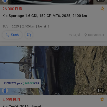
26.000 EUR
Kia Sportage 1.6 GDI, 150 CP, MT6, 2025, 2400 km
SUV | 2025 | 2.400 km | benzină
Sună
23 jul.
Bucuresti, IF
1
/
3
4.999 EUR
Kia Cee'd, 2016, diesel