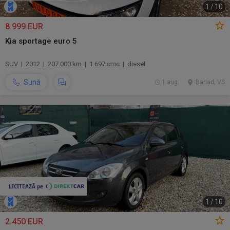
1
/
10
8.999 EUR
Kia sportage euro 5
SUV | 2012 | 207.000 km | 1.697 cmc | diesel
Sună
1 aug.
Barlad, VS
1
/
10
2.450 EUR