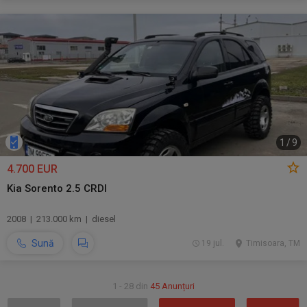
1
/
9
4.700 EUR
Kia Sorento 2.5 CRDI
2008 | 213.000 km | diesel
Sună
19 jul.
Timisoara, TM
1 - 28 din
45 Anunțuri