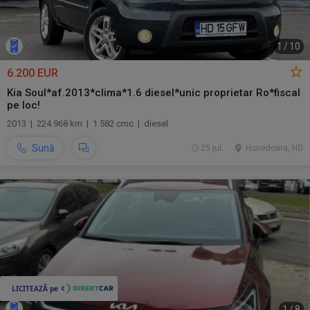
1
/
10
6.200 EUR
Kia Soul*af.2013*clima*1.6 diesel*unic proprietar Ro*fiscal
pe loc!
2013 | 224.968 km | 1.582 cmc | diesel
Sună
25 jul.
Hunedoara, HD
1
/
8