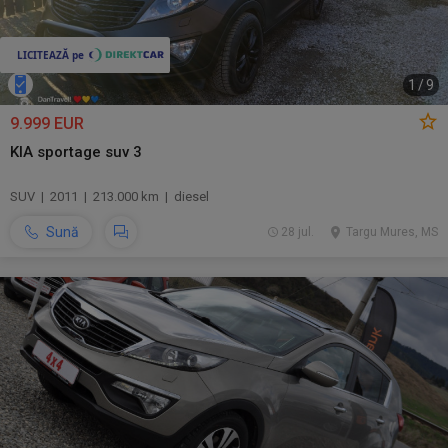
1
/
9
9.999 EUR
KIA sportage suv 3
SUV | 2011 | 213.000 km | diesel
Sună
28 jul.
Targu Mures, MS