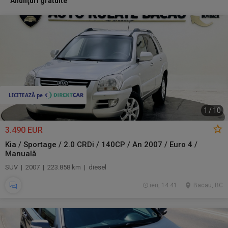
Anunţuri gratuite
1
/
10
3.490 EUR
Kia / Sportage / 2.0 CRDi / 140CP / An 2007 / Euro 4 /
Manuală
SUV | 2007 | 223.858 km | diesel
ieri, 14:41
Bacau, BC