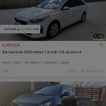
1
/
10
6.999 EUR
Kia cee'd an 2020 motor 1.6 crdi 116 cp euro 6.
Break | 2020 | 191.000 km | 1.600 cmc | diesel
28 jul.
Timisoara, TM