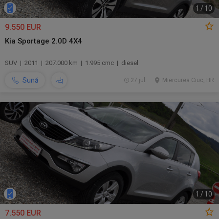
1
/
10
9.550 EUR
Kia Sportage 2.0D 4X4
SUV | 2011 | 207.000 km | 1.995 cmc | diesel
Sună
27 jul.
Miercurea Ciuc, HR
1
/
10
7.550 EUR