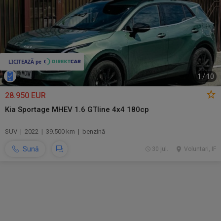
1
/
10
28.950 EUR
Kia Sportage MHEV 1.6 GTline 4x4 180cp
SUV | 2022 | 39.500 km | benzină
Sună
30 jul.
Voluntari, IF