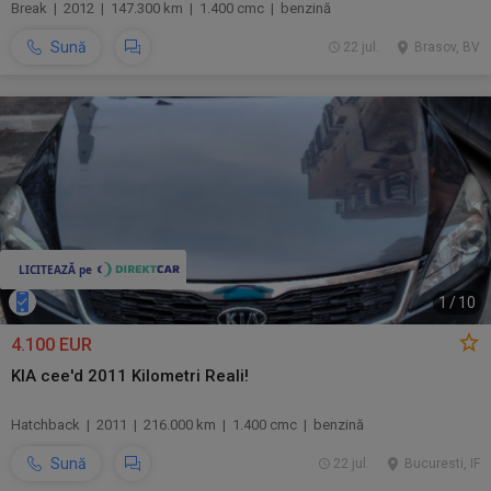
Break | 2012 | 147.300 km | 1.400 cmc | benzină
Sună
22 jul.
Brasov, BV
1
/
10
4.100 EUR
KIA cee'd 2011 Kilometri Reali!
Hatchback | 2011 | 216.000 km | 1.400 cmc | benzină
Sună
22 jul.
Bucuresti, IF