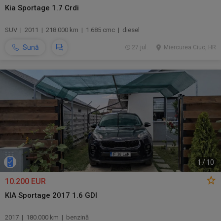
Kia Sportage 1.7 Crdi
SUV | 2011 | 218.000 km | 1.685 cmc | diesel
Sună
27 jul.
Miercurea Ciuc, HR
1
/
10
10.200 EUR
KIA Sportage 2017 1.6 GDI
2017 | 180.000 km | benzină