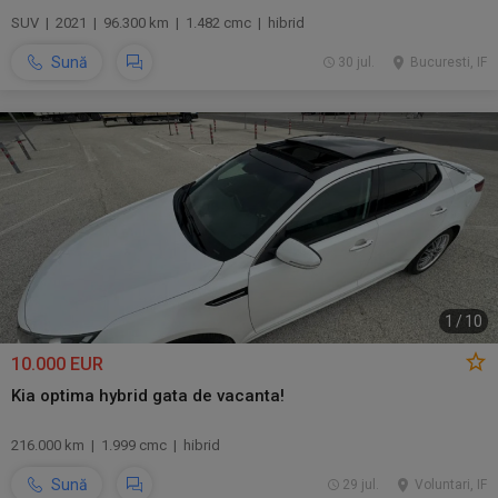
SUV | 2021 | 96.300 km | 1.482 cmc | hibrid
Sună
30 jul.
Bucuresti, IF
1
/
10
10.000 EUR
Kia optima hybrid gata de vacanta!
216.000 km | 1.999 cmc | hibrid
Sună
29 jul.
Voluntari, IF