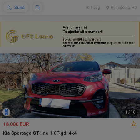
Sună
1 aug.
Hunedoara, HD
1
/
10
18.000 EUR
Kia Sportage GT-line 1.6T-gdi 4x4