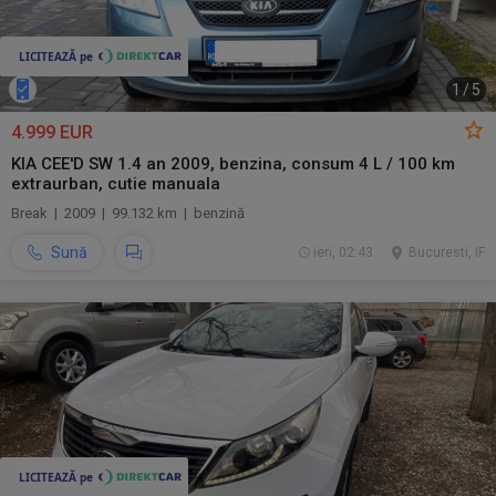
1
/
5
4.999 EUR
KIA CEE'D SW 1.4 an 2009, benzina, consum 4 L / 100 km
extraurban, cutie manuala
Break | 2009 | 99.132 km | benzină
Sună
ieri, 02:43
Bucuresti, IF