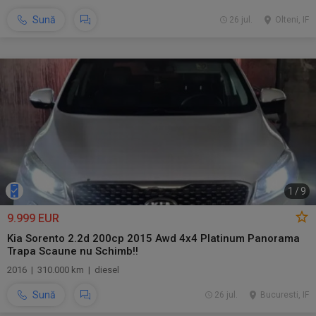
Sună
26 jul.
Olteni, IF
1
/
9
9.999 EUR
Kia Sorento 2.2d 200cp 2015 Awd 4x4 Platinum Panorama
Trapa Scaune nu Schimb!!
2016 | 310.000 km | diesel
Sună
26 jul.
Bucuresti, IF