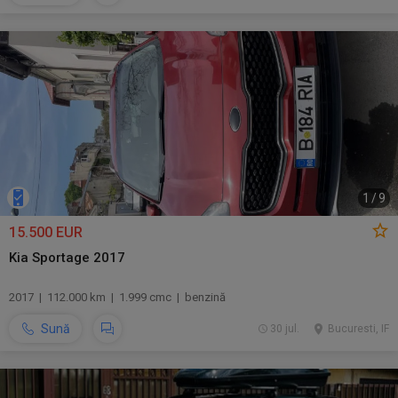
1
/
9
15.500 EUR
Kia Sportage 2017
2017 | 112.000 km | 1.999 cmc | benzină
Sună
30 jul.
Bucuresti, IF