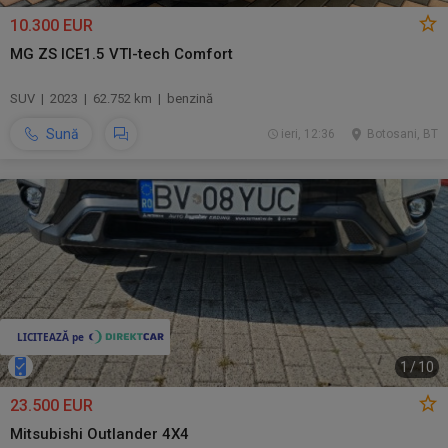
10.300 EUR
MG ZS ICE1.5 VTI-tech Comfort
SUV | 2023 | 62.752 km | benzină
Sună
ieri, 12:36
Botosani, BT
1
/
10
23.500 EUR
Mitsubishi Outlander 4X4