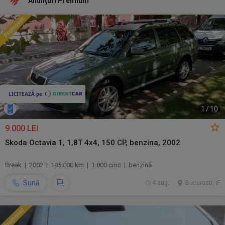
Anunţuri Premium
1
/
10
9.000 LEI
Skoda Octavia 1, 1,8T 4x4, 150 CP, benzina, 2002
Break | 2002 | 195.000 km | 1.800 cmc | benzină
Sună
4 aug.
Bucuresti, IF