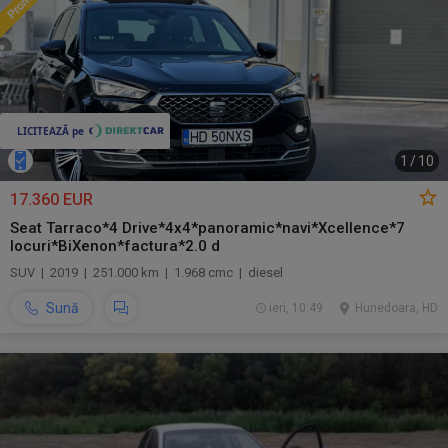
1
/
10
17.360 EUR
Seat Tarraco*4 Drive*4x4*panoramic*navi*Xcellence*7
locuri*BiXenon*factura*2.0 d
SUV | 2019 | 251.000 km | 1.968 cmc | diesel
Sună
ieri, 10:49
Hunedoara, HD