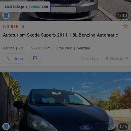
1
/
10
5.300 EUR
Autoturism Skoda Superb 2011 1.8L Benzina Automatic
Berlină | 2011 | 279.231 km | 1.798 cmc | benzină
Sună
ieri, 12:24
Ploiesti, PH
1
/
6