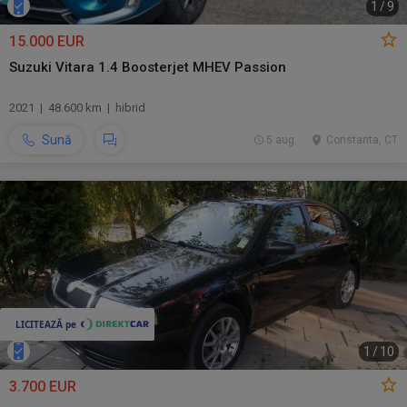
1
/
9
15.000 EUR
Suzuki Vitara 1.4 Boosterjet MHEV Passion
2021 | 48.600 km | hibrid
Sună
5 aug.
Constanta, CT
1
/
10
3.700 EUR