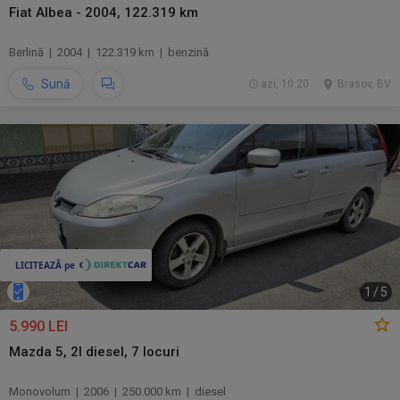
Fiat Albea - 2004, 122.319 km
Berlină | 2004 | 122.319 km | benzină
Sună
azi, 10:20
Brasov, BV
1
/
5
5.990 LEI
Mazda 5, 2l diesel, 7 locuri
Monovolum | 2006 | 250.000 km | diesel