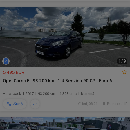
1
/
9
5.495 EUR
Opel Corsa E | 93.200 km | 1.4 Benzina 90 CP | Euro 6
Hatchback | 2017 | 93.200 km | 1.398 cmc | benzină
Sună
ieri, 08:31
Bucuresti, IF