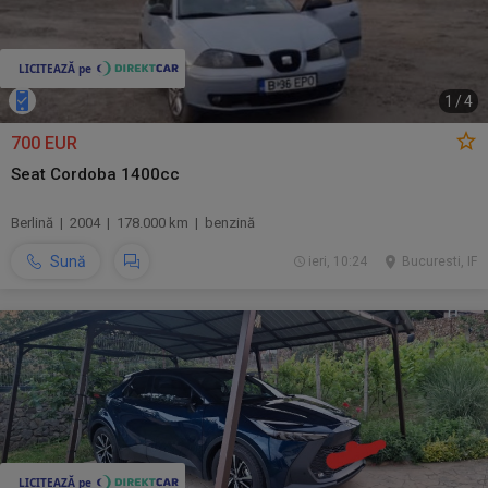
1
/
4
700 EUR
Seat Cordoba 1400cc
Berlină | 2004 | 178.000 km | benzină
Sună
ieri, 10:24
Bucuresti, IF