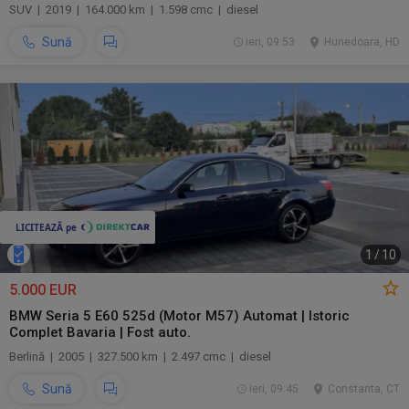
SUV | 2019 | 164.000 km | 1.598 cmc | diesel
Sună
ieri, 09:53
Hunedoara, HD
1
/
10
5.000 EUR
BMW Seria 5 E60 525d (Motor M57) Automat | Istoric
Complet Bavaria | Fost auto.
Berlină | 2005 | 327.500 km | 2.497 cmc | diesel
Sună
ieri, 09:45
Constanta, CT