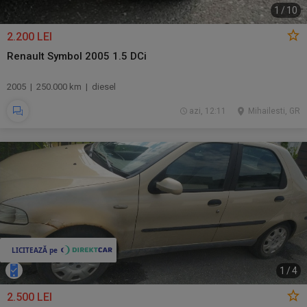
1
/
10
2.200 LEI
Renault Symbol 2005 1.5 DCi
2005 | 250.000 km | diesel
azi, 12:11
Mihailesti, GR
1
/
4
2.500 LEI