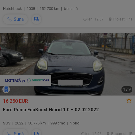
Hatchback | 2008 | 152.700 km | benzină
Sună
ieri, 12:07
Ploiesti, PH
1
/
9
16.250 EUR
Ford Puma EcoBoost Hibrid 1.0 – 02.02.2022
SUV | 2022 | 50.775 km | 999 cmc | hibrid
Sună
ieri, 12:06
Bucuresti, IF