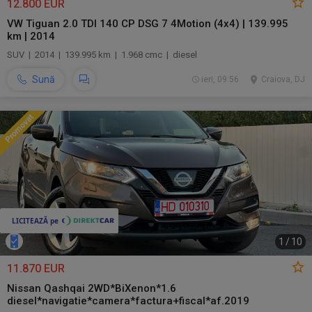
12.800 EUR
VW Tiguan 2.0 TDI 140 CP DSG 7 4Motion (4x4) | 139.995
km | 2014
SUV | 2014 | 139.995 km | 1.968 cmc | diesel
Sună
ieri, 09:56
Craiova, DJ
1
/
10
11.870 EUR
Nissan Qashqai 2WD*BiXenon*1.6
diesel*navigatie*camera*factura+fiscal*af.2019