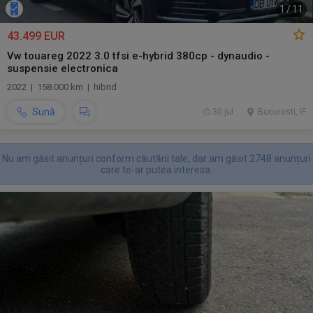
1
/
11
43.499 EUR
Vw touareg 2022 3.0 tfsi e-hybrid 380cp - dynaudio -
suspensie electronica
2022 | 158.000 km | hibrid
Sună
30 jul.
Bucuresti, IF
Nu am găsit anunțuri conform căutării tale, dar am găsit 2748 anunțuri
care te-ar putea interesa.