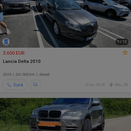
1
/
10
3.650 EUR
Lancia Delta 2010
2010 | 261.000 km | diesel
Sună
ieri, 08:26
Sibiu, SB