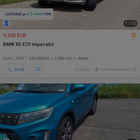
1
/
10
9.350 EUR
BMW X5 E70 Impecabil
SUV | 2007 | 320.000 km | 2.995 cmc | diesel
Sună
5 aug.
Valea Voievozilor, DB