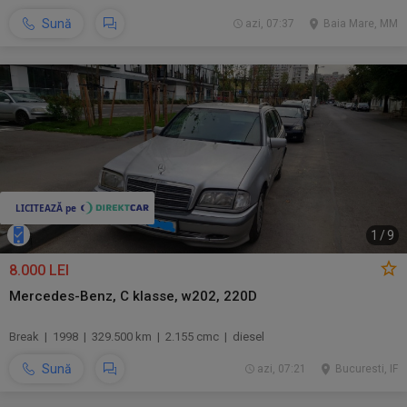
Sună
azi, 07:37
Baia Mare, MM
1
/
9
8.000 LEI
Mercedes-Benz, C klasse, w202, 220D
Break | 1998 | 329.500 km | 2.155 cmc | diesel
Sună
azi, 07:21
Bucuresti, IF