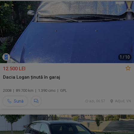
1
/
10
12.500 LEI
Dacia Logan ținută în garaj
2008 | 89.700 km | 1.390 cmc | GPL
Sună
azi, 06:57
Adjud, VN