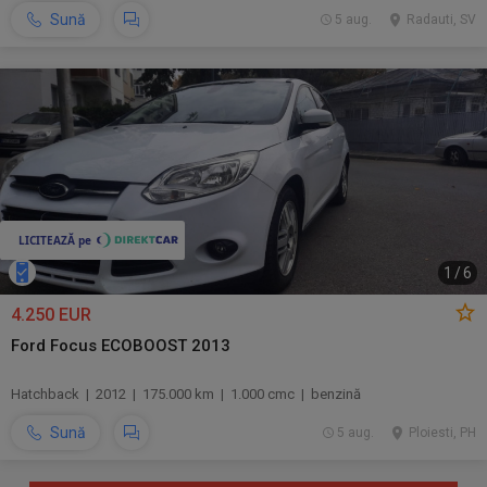
Sună
5 aug.
Radauti, SV
1
/
6
4.250 EUR
Ford Focus ECOBOOST 2013
Hatchback | 2012 | 175.000 km | 1.000 cmc | benzină
Sună
5 aug.
Ploiesti, PH