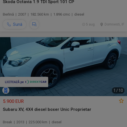
Skoda Octavia 1.9 TDI Sport 101 CP
Berlină | 2007 | 182.560 km | 1.896 cmc | diesel
Sună
5 aug.
Domnesti, IF
1
/
10
5.900 EUR
Subaru XV, 4X4 diesel boxer Unic Proprietar
Break | 2013 | 225.000 km | diesel