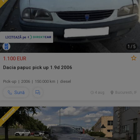
1
/
5
1.100 EUR
Dacia papuc pick up 1.9d 2006
Pick-up | 2006 | 150.000 km | diesel
Sună
4 aug.
Bucuresti, IF