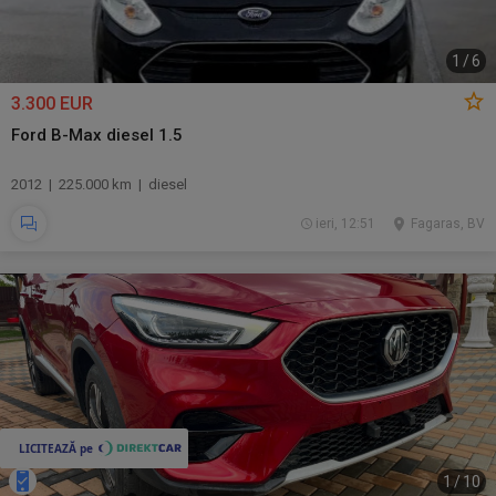
1
/
6
3.300 EUR
Ford B-Max diesel 1.5
2012 | 225.000 km | diesel
ieri, 12:51
Fagaras, BV
1
/
10