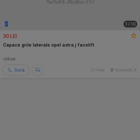
1
/
10
30 LEI
Capace grile laterale opel astra j facelift
Utilizat
Sună
14 jul.
Bucuresti, IF