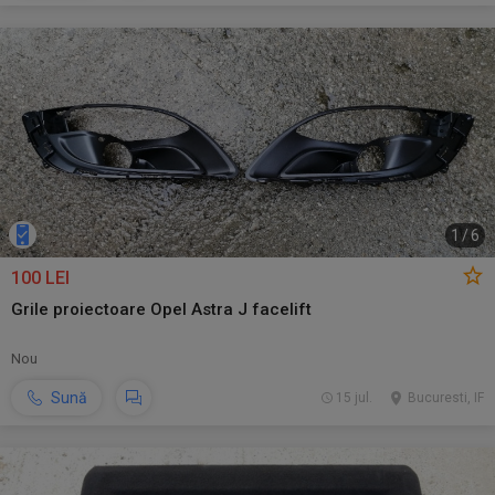
1
/
6
100 LEI
Grile proiectoare Opel Astra J facelift
Nou
Sună
15 jul.
Bucuresti, IF