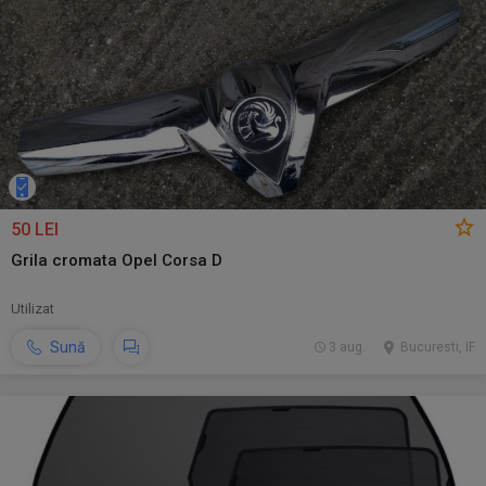
50 LEI
Grila cromata Opel Corsa D
Utilizat
Sună
3 aug.
Bucuresti, IF