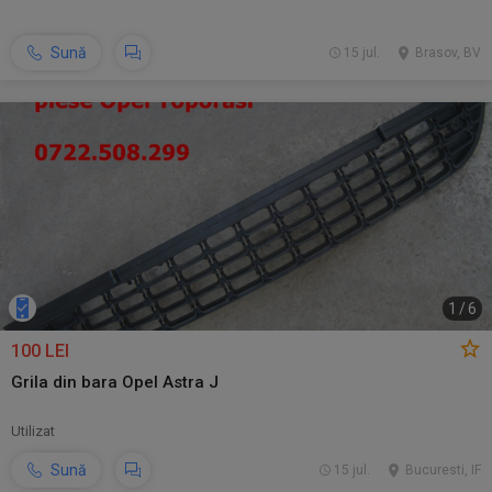
Sună
15 jul.
Brasov, BV
1
/
6
100 LEI
Grila din bara Opel Astra J
Utilizat
Sună
15 jul.
Bucuresti, IF