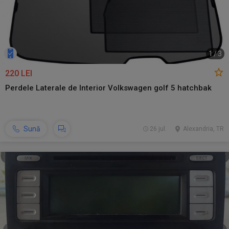
1
/
3
220 LEI
Perdele Laterale de Interior Volkswagen golf 5 hatchbak
Sună
26 jul.
Alexandria, TR