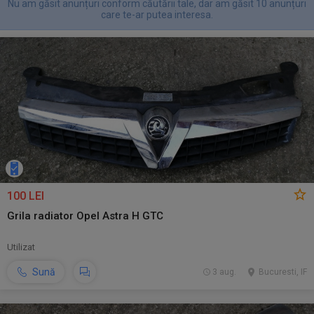
Nu am găsit anunțuri conform căutării tale, dar am găsit 10 anunțuri
care te-ar putea interesa.
100 LEI
Grila radiator Opel Astra H GTC
Utilizat
Sună
3 aug.
Bucuresti, IF