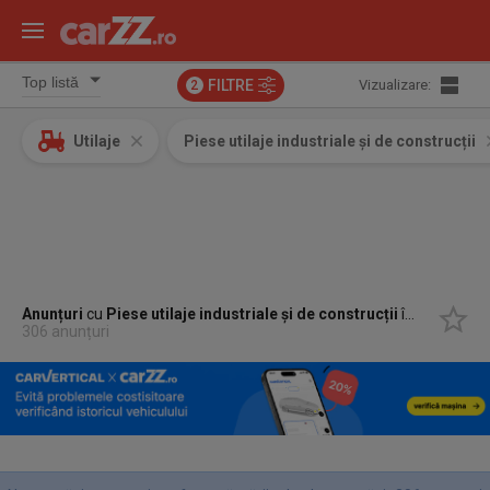
FILTRE
Vizualizare:
2
Utilaje
Piese utilaje industriale și de construcții
Anunțuri
cu
Piese utilaje industriale și de construcții
în
Suceava,
306 anunțuri