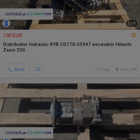
1
/
9
100 EUR
Distribuitor hidraulic KYB CO170-55947 excavator Hitachi
Zaxis 250
Sună
2 aug.
Seini, MM