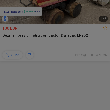
1
/
6
100 EUR
Dezmembrez cilindru compactor Dynapac LP852
Sună
2 aug.
Seini, MM