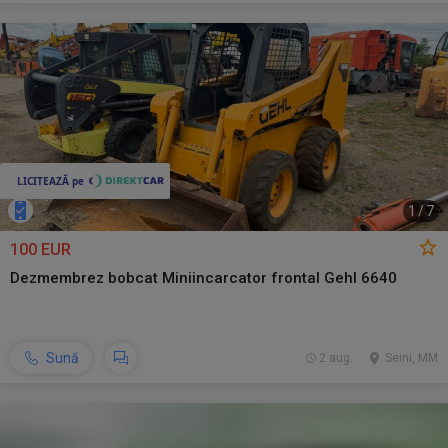
1
/
7
100 EUR
Dezmembrez bobcat Miniincarcator frontal Gehl 6640
Sună
2 aug.
Seini, MM