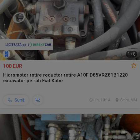
1
/
8
100 EUR
Hidromotor rotire reductor rotire A10F D85VRZ81B1220
excavator pe roti Fiat Kobe
Sună
ieri, 10:14
Seini, MM