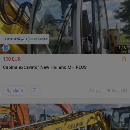
1
/
6
100 EUR
Cabina excavator New Holland MH PLUS
Sună
2 aug.
Seini, MM