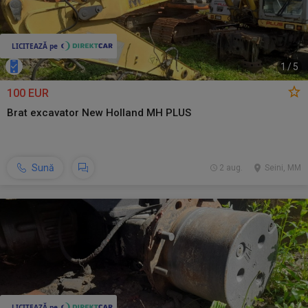
1
/
5
100 EUR
Brat excavator New Holland MH PLUS
Sună
2 aug.
Seini, MM