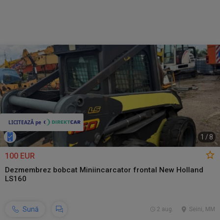
1
/
8
100 EUR
Dezmembrez bobcat Miniincarcator frontal New Holland
LS160
Sună
2 aug.
Seini, MM