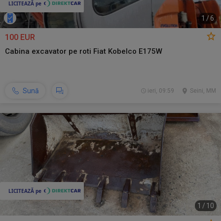
1
/
6
100 EUR
Cabina excavator pe roti Fiat Kobelco E175W
Sună
ieri, 09:59
Seini, MM
1
/
10