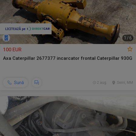
1
/
6
100 EUR
Axa Caterpillar 2677377 incarcator frontal Caterpillar 930G
Sună
2 aug.
Seini, MM