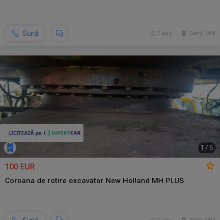
Sună
2 aug.
Seini, MM
1
/
5
100 EUR
Coroana de rotire excavator New Holland MH PLUS