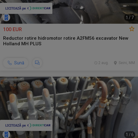
1
/
7
100 EUR
Reductor rotire hidromotor rotire A2FM56 excavator New
Holland MH PLUS
Sună
2 aug.
Seini, MM
1
/
6