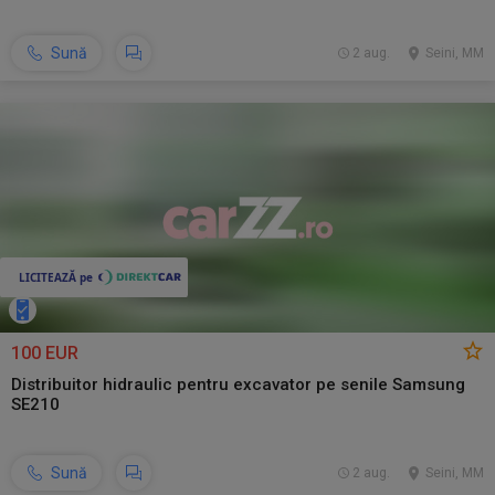
Sună
2 aug.
Seini, MM
100 EUR
Distribuitor hidraulic pentru excavator pe senile Samsung
SE210
Sună
2 aug.
Seini, MM