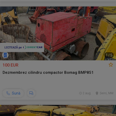
1
/
5
100 EUR
Dezmembrez cilindru compactor Bomag BMP851
Sună
2 aug.
Seini, MM