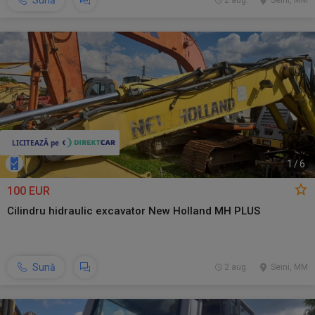
Sună
2 aug.
Seini, MM
1
/
6
100 EUR
Cilindru hidraulic excavator New Holland MH PLUS
Sună
2 aug.
Seini, MM