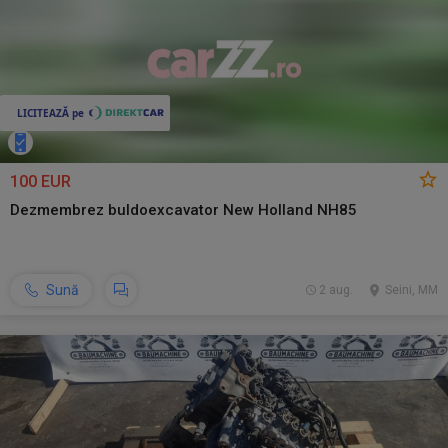
100 EUR
Dezmembrez buldoexcavator New Holland NH85
Sună
2 aug.
Seini, MM