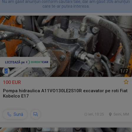
Nu am găsit anunțuri conform căutării tale, dar am găsit 306 anunțuri
care te-ar putea interesa.
1
/
7
100 EUR
Pompa hidraulica A11VO130LE2S10R excavator pe roti Fiat
Kobelco E17
Sună
ieri, 10:25
Seini, MM