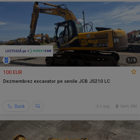
1
/
9
100 EUR
Dezmembrez excavator pe senile JCB JS210 LC
Sună
2 aug.
Seini, MM