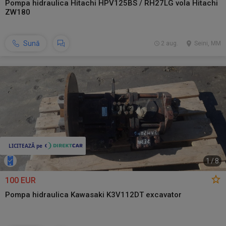
Pompa hidraulica Hitachi HPV125BS / RH27LG vola Hitachi
ZW180
Sună
2 aug.
Seini, MM
1
/
8
100 EUR
Pompa hidraulica Kawasaki K3V112DT excavator