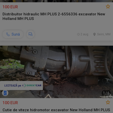
100 EUR
Distribuitor hidraulic MH PLUS 2-6556336 excavator New
Holland MH PLUS
Sună
2 aug.
Seini, MM
1
/
6
100 EUR
Cutie de viteze hidromotor excavator New Holland MH PLUS