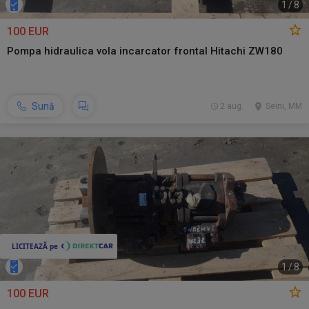
1
/
8
100 EUR
Pompa hidraulica vola incarcator frontal Hitachi ZW180
Sună
2 aug.
Seini, MM
1
/
8
100 EUR