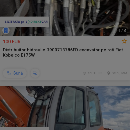
1
/
8
100 EUR
Distribuitor hidraulic R900713786FD excavator pe roti Fiat
Kobelco E175W
Sună
ieri, 10:08
Seini, MM