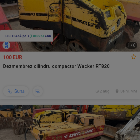
1
/
6
100 EUR
Dezmembrez cilindru compactor Wacker RT820
Sună
2 aug.
Seini, MM