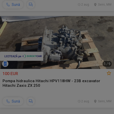
Sună
2 aug.
Seini, MM
1
/
9
100 EUR
Pompa hidraulica Hitachi HPV118HW - 23B excavator
Hitachi Zaxis ZX 250
Sună
2 aug.
Seini, MM