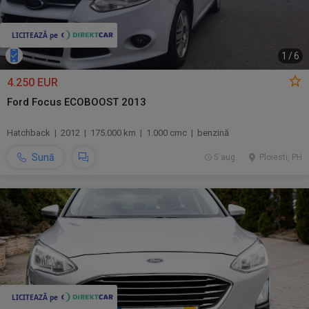
1
/
6
4.250 EUR
Ford Focus ECOBOOST 2013
Hatchback | 2012 | 175.000 km | 1.000 cmc | benzină
Sună
5 aug.
Ploiesti, PH