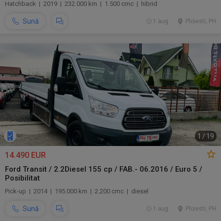
Hatchback | 2019 | 232.000 km | 1.500 cmc | hibrid
Sună
1 aug.
Ploiesti, PH
1
/
19
14.490 EUR
Ford Transit / 2.2Diesel 155 cp / FAB.- 06.2016 / Euro 5 /
Posibilitat
Pick-up | 2014 | 195.000 km | 2.200 cmc | diesel
Sună
1 aug.
Ploiesti, PH