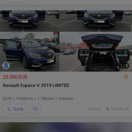
1
/
9
25.000 EUR
Renault Espace V 2019 LIMITED
2019 | 74.000 km | 1.798 cmc | benzină
Sună
4 aug.
Ploiesti, PH