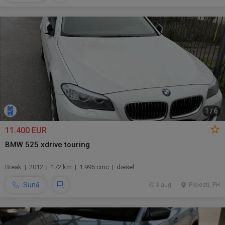
1
/
6
11.400 EUR
BMW 525 xdrive touring
Break | 2012 | 172 km | 1.995 cmc | diesel
Sună
3 aug.
Ploiesti, PH