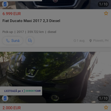
1
/
10
6.999 EUR
Fiat Ducato Maxi 2017 2,3 Diesel
Pick-up | 2017 | 359.722 km | diesel
Sună
1 aug.
Ploiesti, PH
1
/
10
2.000 EUR