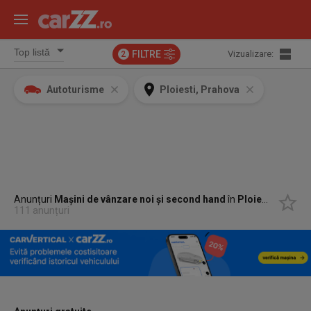
FILTRE
Vizualizare:
2
Autoturisme
Ploiesti, Prahova
Anunțuri
Mașini de vânzare noi și second hand
în
Ploiesti, Prahova
111 anunțuri