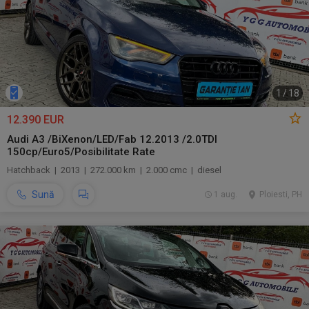
1
/
18
12.390 EUR
Audi A3 /BiXenon/LED/Fab 12.2013 /2.0TDI
150cp/Euro5/Posibilitate Rate
Hatchback | 2013 | 272.000 km | 2.000 cmc | diesel
Sună
1 aug.
Ploiesti, PH