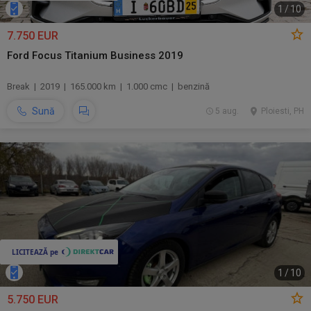
1
/
10
7.750 EUR
Ford Focus Titanium Business 2019
Break | 2019 | 165.000 km | 1.000 cmc | benzină
Sună
5 aug.
Ploiesti, PH
1
/
10
5.750 EUR