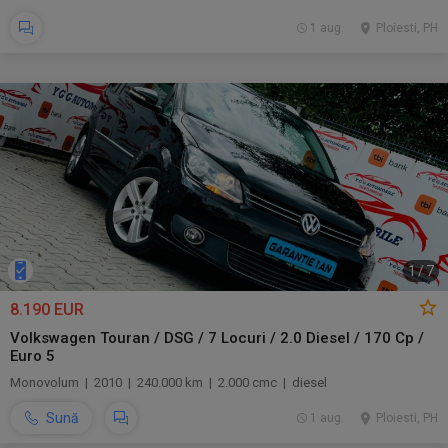
1 aug.
Ploiesti, PH
1
/
7
8.190 EUR
Volkswagen Touran / DSG / 7 Locuri / 2.0 Diesel / 170 Cp /
Euro 5
Monovolum | 2010 | 240.000 km | 2.000 cmc | diesel
Sună
1 aug.
Ploiesti, PH