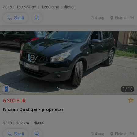
2015 | 169.620 km | 1.560 cmc | diesel
Sună
4 aug.
Ploiesti, PH
1
/
10
6.300 EUR
Nissan Qashqai - proprietar
2010 | 262 km | diesel
Sună
4 aug.
Ploiesti, PH