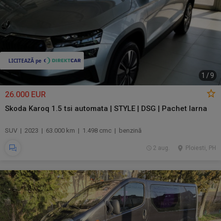
1
/
9
26.000 EUR
Skoda Karoq 1.5 tsi automata | STYLE | DSG | Pachet Iarna
SUV | 2023 | 63.000 km | 1.498 cmc | benzină
2 aug.
Ploiesti, PH