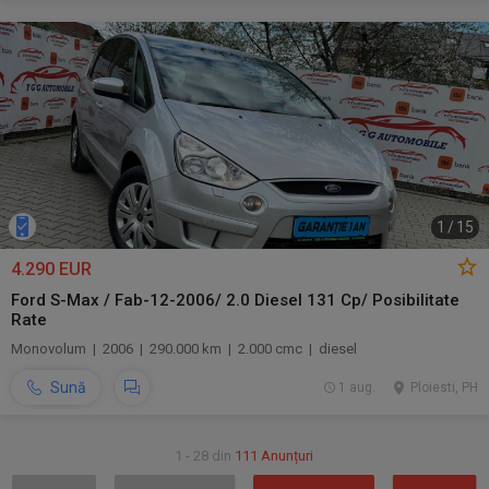
1
/
15
4.290 EUR
Ford S-Max / Fab-12-2006/ 2.0 Diesel 131 Cp/ Posibilitate
Rate
Monovolum | 2006 | 290.000 km | 2.000 cmc | diesel
Sună
1 aug.
Ploiesti, PH
1 - 28 din
111 Anunțuri