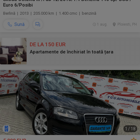
Euro 6/Posibi
Berlină | 2013 | 205.000 km | 1.400 cmc | benzină
Sună
1 aug.
Ploiesti, PH
DE LA 150 EUR
Apartamente de închiriat în toată țara
1
/
18