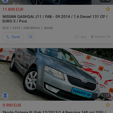
11.890 EUR
NISSAN QASHQAI J11 / FAB.- 09.2014 / 1.6 Diesel 131 CP /
EURO 5 / Posi
SUV | 2014 | 258.000 km | diesel
Sună
1 aug.
Ploiesti, PH
1
/
18
9.990 EUR
Skoda Octavia III /Fab 12/2013/1.4 Benzina 140 cp/ DSG /