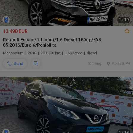
1
/
19
13.490 EUR
Renault Espace 7 Locuri/1.6 Diesel 160cp/FAB
05.2016/Euro 6/Posibilita
Monovolum | 2016 | 283.000 km | 1.600 cmc | diesel
Sună
1 aug.
Ploiesti, PH
1
/
18