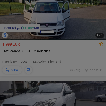
1
/
9
1.999 EUR
Fiat Panda 2008 1.2 benzina
Hatchback | 2008 | 152.700 km | benzină
Sună
6 aug.
Ploiesti, PH