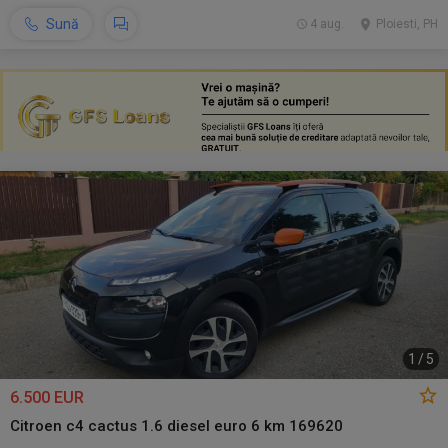
Sună
4 aug.
Ploiesti, PH
1
/
5
6.500 EUR
Citroen c4 cactus 1.6 diesel euro 6 km 169620