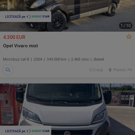
1
/
10
4.300 EUR
Opel Vivaro mixt
Microbuz cat B | 2004 | 345.000 km | 2.463 cmc | diesel
2 aug.
Ploiesti, PH