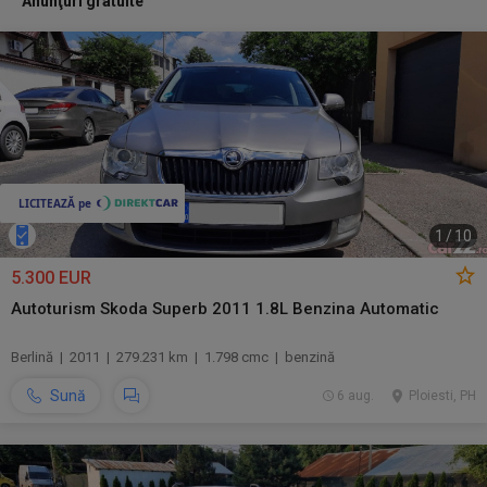
Anunţuri gratuite
1
/
10
5.300 EUR
Autoturism Skoda Superb 2011 1.8L Benzina Automatic
Berlină | 2011 | 279.231 km | 1.798 cmc | benzină
Sună
6 aug.
Ploiesti, PH