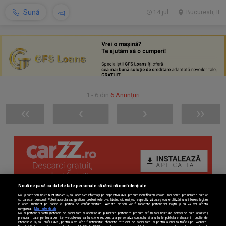
Sună
14 jul.
Bucuresti, IF
1 - 6 din
6 Anunțuri
Nouă ne pasă ca datele tale personale să rămână confidențiale
Noi și partenerii noștri
589
stocăm și/sau accesăm informații pe dispozitivul dvs., precum identificatorii cookie unici pentru prelucrarea datelor
cu caracter personal. Puteți accepta sau gestiona preferințele dvs. făcând clic mai jos, respectiv vă puteți opune utilizării unui interes legitim
în orice moment pe pagina cu politica de confidențialitate. Aceste alegeri vor fi raportate partenerilor noștri și nu vă vor afecta
navigarea.
Mai multe detalii
Noi si partenerii nostri (retelele de socializare si agentiile de publicitate partenere, precum si furnizorii nostri de servicii de date analitice)
prelucram date pentru a permite website-ului sa functioneze, pentru a personaliza continutul si anunturile publicitare afisate in functie de
interesele si/sau profilul dvs., pentru a va oferi functionalitati aferente retelelor de socializare si pentru a analiza traficul pe website.