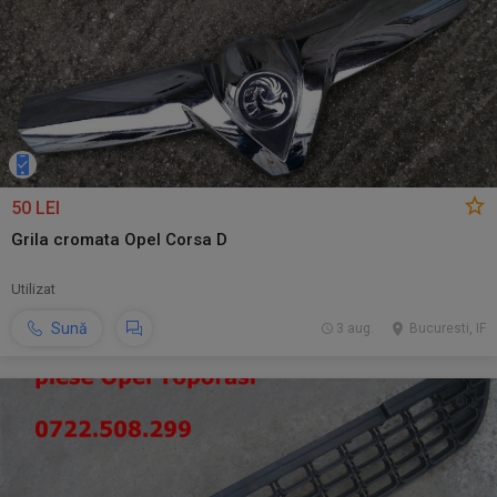
50 LEI
Grila cromata Opel Corsa D
Utilizat
Sună
3 aug.
Bucuresti, IF