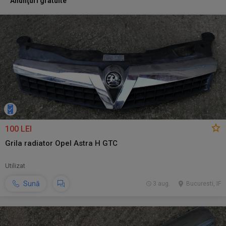
Anunţuri gratuite
100 LEI
Grila radiator Opel Astra H GTC
Utilizat
Sună
3 aug.
Bucuresti, IF