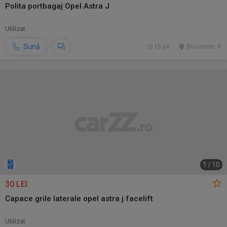
Polita portbagaj Opel Astra J
Utilizat
Sună
15 jul.
Bucuresti, IF
1
/
10
30 LEI
Capace grile laterale opel astra j facelift
Utilizat