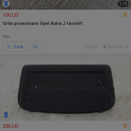
1
/
6
100 LEI
Grile proiectoare Opel Astra J facelift
Nou
Sună
15 jul.
Bucuresti, IF
200 LEI