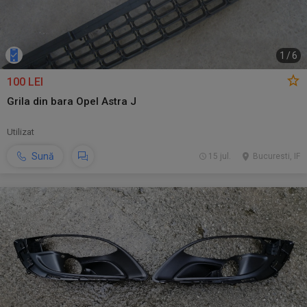
1
/
6
100 LEI
Grila din bara Opel Astra J
Utilizat
Sună
15 jul.
Bucuresti, IF