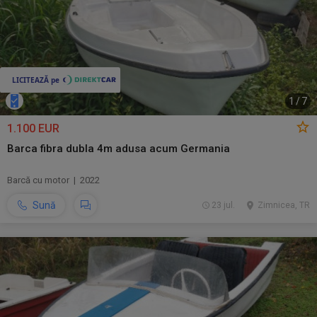
1
/
7
1.100 EUR
Barca fibra dubla 4m adusa acum Germania
Barcă cu motor | 2022
Sună
23 jul.
Zimnicea, TR