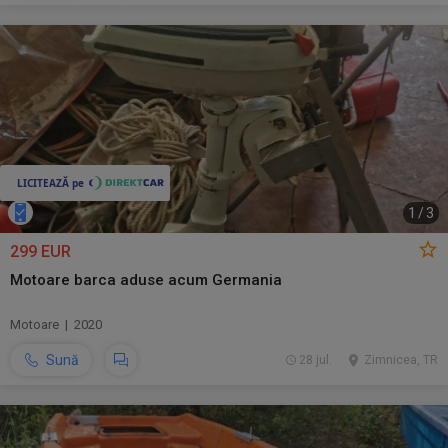
1
/
3
299 EUR
Motoare barca aduse acum Germania
Motoare | 2020
Sună
28 jul.
Zimnicea, TR