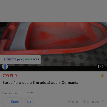
1
/
5
799 EUR
Barca fibra dubla 3 m adusă acum Germania
Barcă cu motor | 2022
Sună
28 jul.
Zimnicea, TR