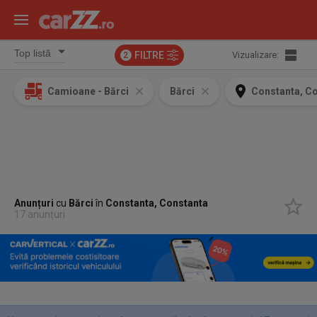
FILTRE
Vizualizare:
2
Camioane - Bărci
Bărci
Constanta, C
Anunțuri
cu
Bărci
în
Constanta, Constanta
17 anunțuri