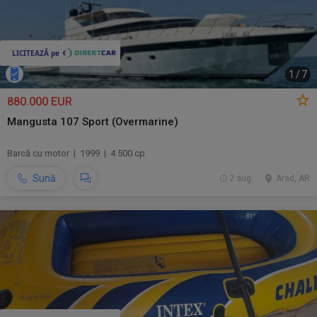
1
/
7
880.000 EUR
Mangusta 107 Sport (Overmarine)
Barcă cu motor | 1999 | 4.500 cp
Sună
2 aug.
Arad, AR