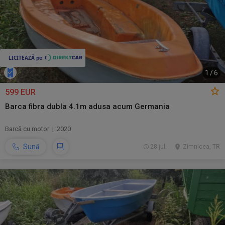
1
/
6
599 EUR
Barca fibra dubla 4.1m adusa acum Germania
Barcă cu motor | 2020
Sună
28 jul.
Zimnicea, TR