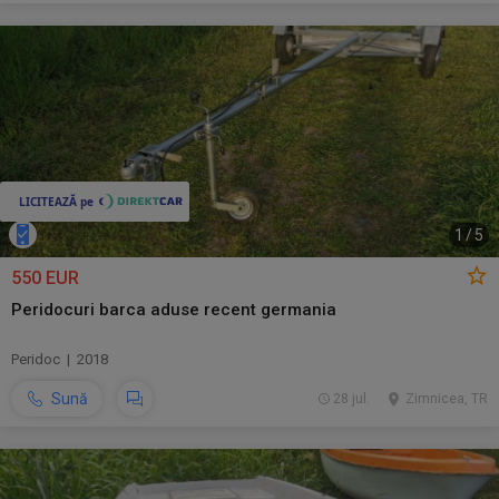
1
/
5
550 EUR
Peridocuri barca aduse recent germania
Peridoc | 2018
Sună
28 jul.
Zimnicea, TR