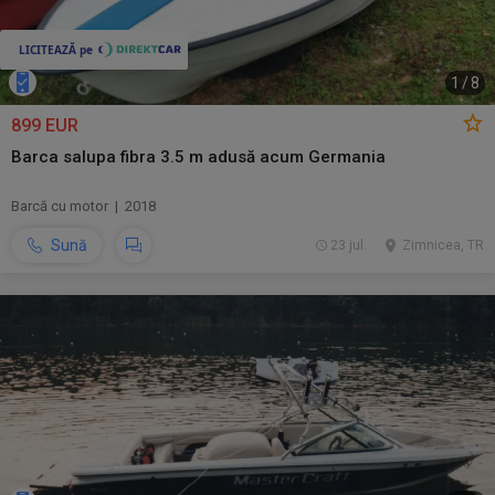
1
/
8
899 EUR
Barca salupa fibra 3.5 m adusă acum Germania
Barcă cu motor | 2018
Sună
23 jul.
Zimnicea, TR