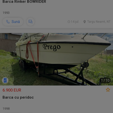
Barca Rinker BOWRIDER
1993
Sună
14 jul.
Targu Neamt, NT
1
/
10
6.900 EUR
Barca cu peridoc
1998