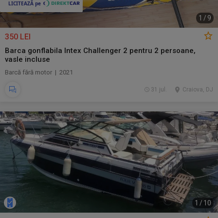
1
/
9
350 LEI
Barca gonflabila Intex Challenger 2 pentru 2 persoane,
vasle incluse
Barcă fără motor | 2021
31 jul.
Craiova, DJ
1
/
10