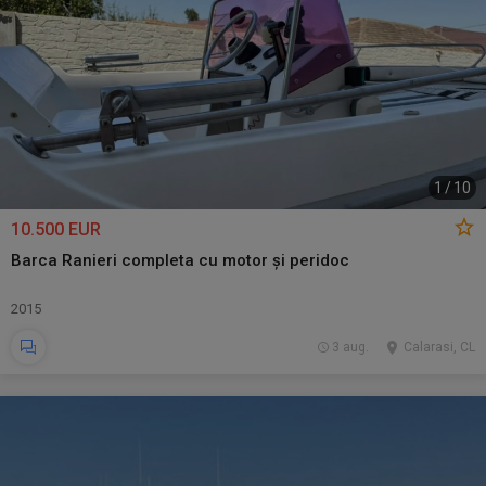
1
/
10
10.500 EUR
Barca Ranieri completa cu motor și peridoc
2015
3 aug.
Calarasi, CL