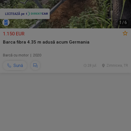
1
/
6
1.150 EUR
Barca fibra 4.35 m adusă acum Germania
Barcă cu motor | 2020
Sună
28 jul.
Zimnicea, TR