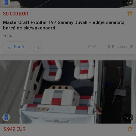
1
/
4
30.000 EUR
MasterCraft ProStar 197 Sammy Duvall – ediție semnată,
barcă de ski/wakeboard
2004
Sună
15 jul.
Bucuresti, IF
1
/
7
5.949 EUR