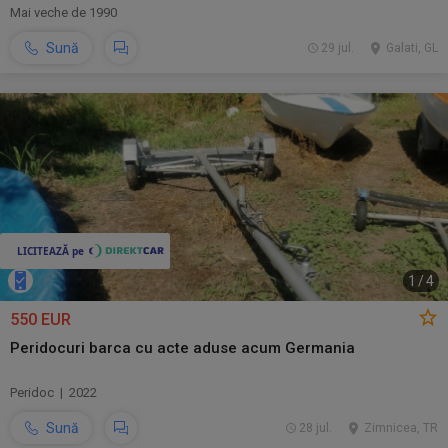
Mai veche de 1990
Sună
29 jul.
Galati, GL
1
/
4
550 EUR
Peridocuri barca cu acte aduse acum Germania
Peridoc | 2022
Sună
28 jul.
Zimnicea, TR