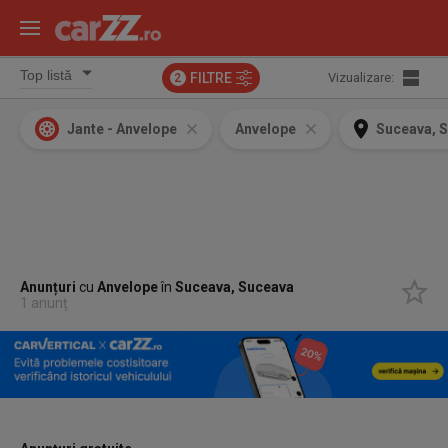
FILTRE
Vizualizare:
2
Jante - Anvelope
Anvelope
Suceava, 
Anunțuri
cu
Anvelope
în
Suceava, Suceava
1 anunț