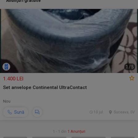
Anunţuri gratuite
1
/
5
1.400 LEI
Set anvelope Continental UltraContact
Nou
Sună
10 jul.
Suceava, SV
1 - 1 din
1 Anunțuri