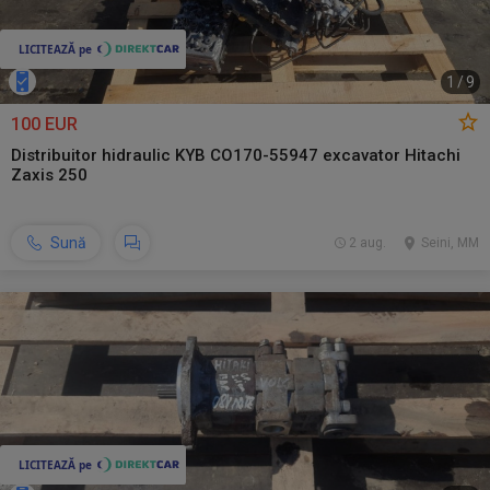
1
/
9
100 EUR
Distribuitor hidraulic KYB CO170-55947 excavator Hitachi
Zaxis 250
Sună
2 aug.
Seini, MM