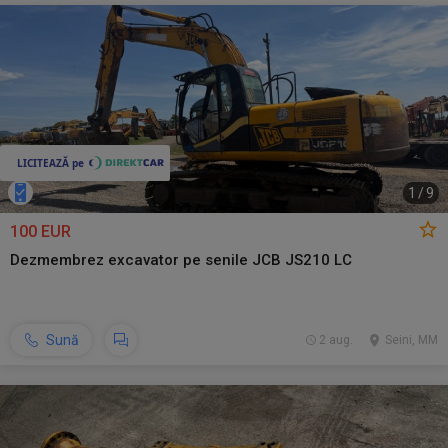
1
/
9
100 EUR
Dezmembrez excavator pe senile JCB JS210 LC
Sună
2 aug.
Seini, MM