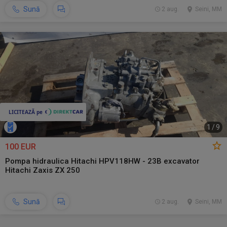
Sună
2 aug.
Seini, MM
1
/
9
100 EUR
Pompa hidraulica Hitachi HPV118HW - 23B excavator
Hitachi Zaxis ZX 250
Sună
2 aug.
Seini, MM