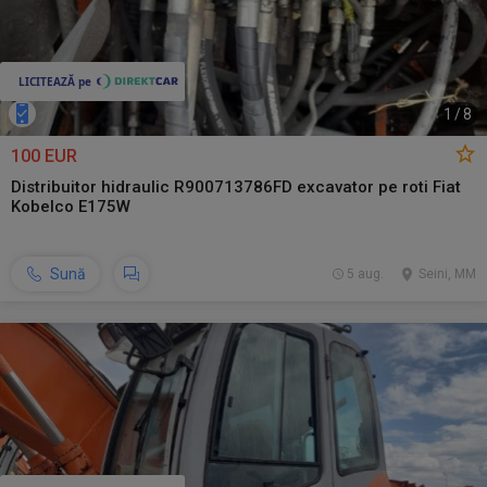
1
/
8
100 EUR
Distribuitor hidraulic R900713786FD excavator pe roti Fiat
Kobelco E175W
Sună
5 aug.
Seini, MM