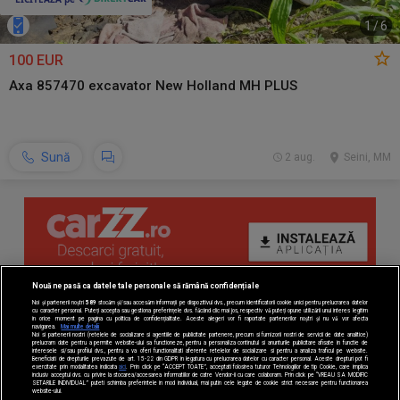
1
/
6
100 EUR
Axa 857470 excavator New Holland MH PLUS
Sună
2 aug.
Seini, MM
Nouă ne pasă ca datele tale personale să rămână confidențiale
Noi și partenerii noștri
589
stocăm și/sau accesăm informații pe dispozitivul dvs., precum identificatorii cookie unici pentru prelucrarea datelor
cu caracter personal. Puteți accepta sau gestiona preferințele dvs. făcând clic mai jos, respectiv vă puteți opune utilizării unui interes legitim
în orice moment pe pagina cu politica de confidențialitate. Aceste alegeri vor fi raportate partenerilor noștri și nu vă vor afecta
navigarea.
Mai multe detalii
Noi si partenerii nostri (retelele de socializare si agentiile de publicitate partenere, precum si furnizorii nostri de servicii de date analitice)
prelucram date pentru a permite website-ului sa functioneze, pentru a personaliza continutul si anunturile publicitare afisate in functie de
interesele si/sau profilul dvs., pentru a va oferi functionalitati aferente retelelor de socializare si pentru a analiza traficul pe website.
Beneficiati de drepturile prevazute de art. 15-22 din GDPR in legatura cu prelucrarea datelor cu caracter personal. Aceste drepturi pot fi
exercitate prin modalitatea indicata
aici
. Prin click pe “ACCEPT TOATE”, acceptati folosirea tuturor Tehnologiilor de tip Cookie, care implica
inclusiv acceptul dvs. cu privire la stocarea/accesarea informatiilor de catre Vendor-ii cu care colaboram. Prin click pe “VREAU SA MODIFIC
SETARILE INDIVIDUAL” puteti schimba preferintele in mod individual, mai putin cele legate de cookie strict necesare pentru functionarea
website-ului.