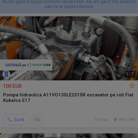
Nu am găsit anunțuri conform căutării tale, dar am găsit 306 anunțuri
care te-ar putea interesa.
1
/
7
100 EUR
Pompa hidraulica A11VO130LE2S10R excavator pe roti Fiat
Kobelco E17
Sună
5 aug.
Seini, MM