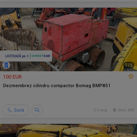
1
/
5
100 EUR
Dezmembrez cilindru compactor Bomag BMP851
Sună
2 aug.
Seini, MM