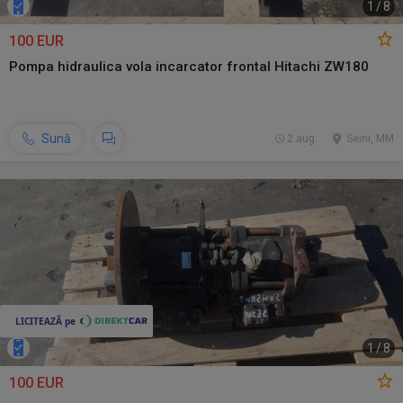
1
/
8
100 EUR
Pompa hidraulica vola incarcator frontal Hitachi ZW180
Sună
2 aug.
Seini, MM
1
/
8
100 EUR