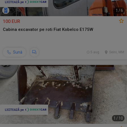
1
/
6
100 EUR
Cabina excavator pe roti Fiat Kobelco E175W
Sună
5 aug.
Seini, MM
1
/
10