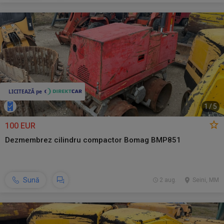
1
/
5
100 EUR
Dezmembrez cilindru compactor Bomag BMP851
Sună
2 aug.
Seini, MM