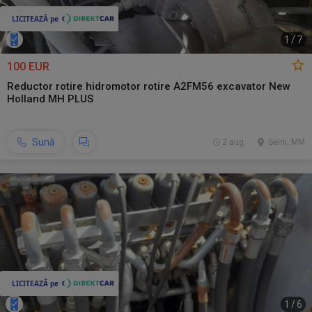
1
/
7
100 EUR
Reductor rotire hidromotor rotire A2FM56 excavator New
Holland MH PLUS
Sună
2 aug.
Seini, MM
1
/
6