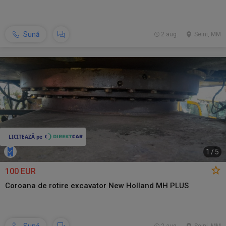
Sună
2 aug.
Seini, MM
1
/
5
100 EUR
Coroana de rotire excavator New Holland MH PLUS