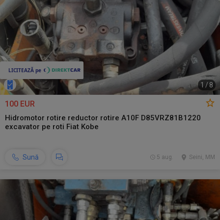
1
/
8
100 EUR
Hidromotor rotire reductor rotire A10F D85VRZ81B1220
excavator pe roti Fiat Kobe
Sună
5 aug.
Seini, MM