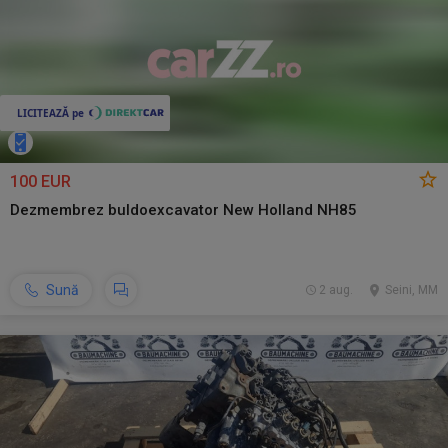
100 EUR
Dezmembrez buldoexcavator New Holland NH85
Sună
2 aug.
Seini, MM