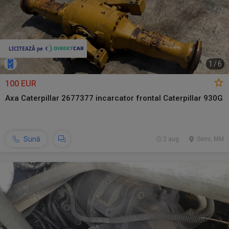
1
/
6
100 EUR
Axa Caterpillar 2677377 incarcator frontal Caterpillar 930G
Sună
2 aug.
Seini, MM