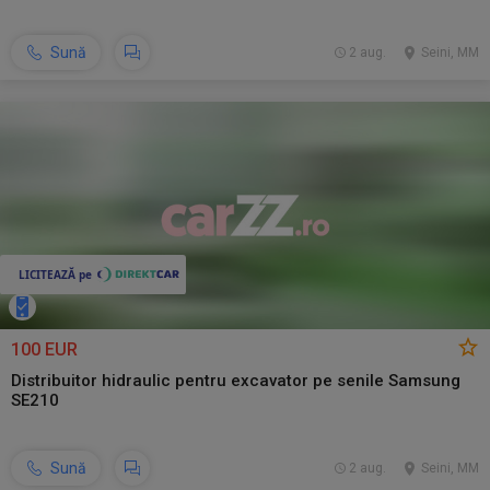
Sună
2 aug.
Seini, MM
100 EUR
Distribuitor hidraulic pentru excavator pe senile Samsung
SE210
Sună
2 aug.
Seini, MM