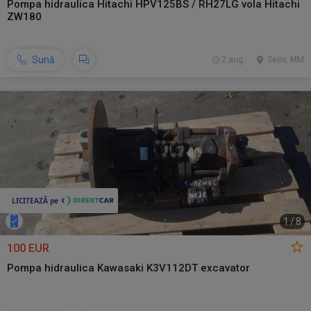
Pompa hidraulica Hitachi HPV125BS / RH27LG vola Hitachi
ZW180
Sună
2 aug.
Seini, MM
1
/
8
100 EUR
Pompa hidraulica Kawasaki K3V112DT excavator