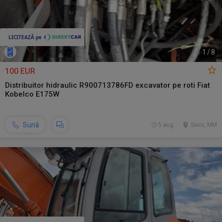
1
/
8
100 EUR
Distribuitor hidraulic R900713786FD excavator pe roti Fiat
Kobelco E175W
Sună
5 aug.
Seini, MM