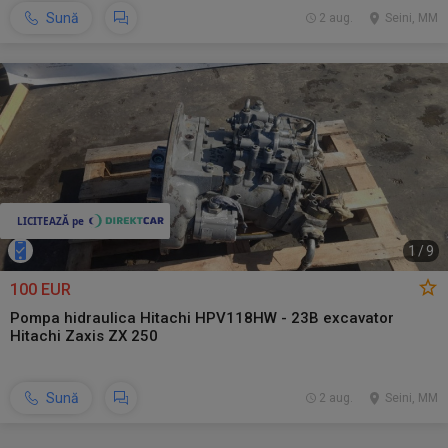
Sună
2 aug.
Seini, MM
1
/
9
100 EUR
Pompa hidraulica Hitachi HPV118HW - 23B excavator
Hitachi Zaxis ZX 250
Sună
2 aug.
Seini, MM