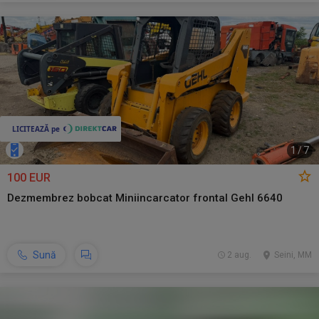
1
/
7
100 EUR
Dezmembrez bobcat Miniincarcator frontal Gehl 6640
Sună
2 aug.
Seini, MM