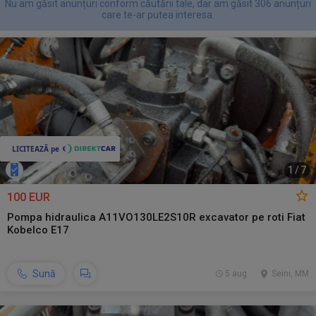
Nu am găsit anunțuri conform căutării tale, dar am găsit 306 anunțuri
care te-ar putea interesa.
1
/
7
100 EUR
Pompa hidraulica A11VO130LE2S10R excavator pe roti Fiat
Kobelco E17
Sună
5 aug.
Seini, MM