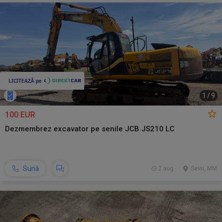
1
/
9
100 EUR
Dezmembrez excavator pe senile JCB JS210 LC
Sună
2 aug.
Seini, MM