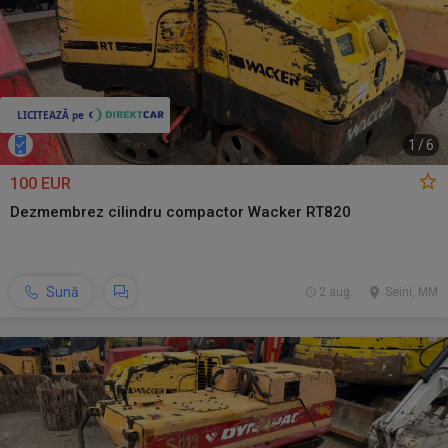
1
/
6
100 EUR
Dezmembrez cilindru compactor Wacker RT820
Sună
2 aug.
Seini, MM