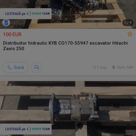
1
/
9
100 EUR
Distribuitor hidraulic KYB CO170-55947 excavator Hitachi
Zaxis 250
Sună
2 aug.
Seini, MM