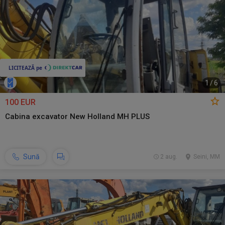
1
/
6
100 EUR
Cabina excavator New Holland MH PLUS
Sună
2 aug.
Seini, MM