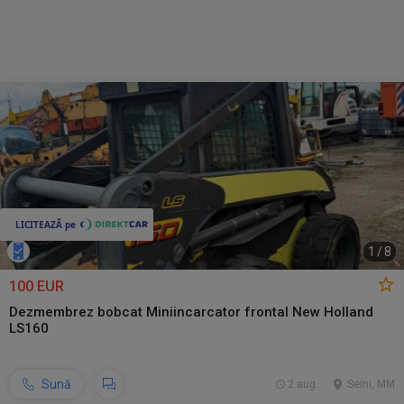
1
/
8
100 EUR
Dezmembrez bobcat Miniincarcator frontal New Holland
LS160
Sună
2 aug.
Seini, MM