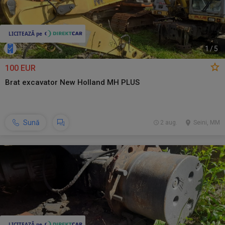
1
/
5
100 EUR
Brat excavator New Holland MH PLUS
Sună
2 aug.
Seini, MM