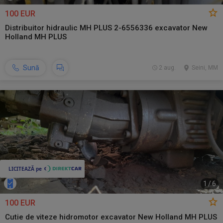
100 EUR
Distribuitor hidraulic MH PLUS 2-6556336 excavator New
Holland MH PLUS
Sună
2 aug.
Seini, MM
1
/
6
100 EUR
Cutie de viteze hidromotor excavator New Holland MH PLUS