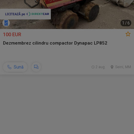
1
/
6
100 EUR
Dezmembrez cilindru compactor Dynapac LP852
Sună
2 aug.
Seini, MM