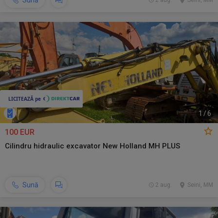
Sună
2 aug.
Seini, MM
1
/
6
100 EUR
Cilindru hidraulic excavator New Holland MH PLUS
Sună
2 aug.
Seini, MM