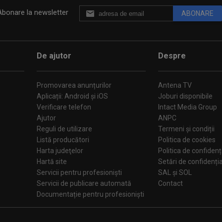
Abonare la newsletter
ABONARE
De ajutor
Despre
Promovarea anunțurilor
Antena TV
Aplicații: Android și iOS
Joburi disponibile
Verificare telefon
Intact Media Group
Ajutor
ANPC
Reguli de utilizare
Termeni și condiții
Listă producători
Politica de cookies
Harta judeţelor
Politica de confidenț
Hartă site
Setări de confiden
Servicii pentru profesioniști
SAL și SOL
Servicii de publicare automată
Contact
Documentație pentru profesioniști