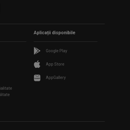
Aplicații disponibile
Google Play
App Store
AppGallery
ialitate
țialitate