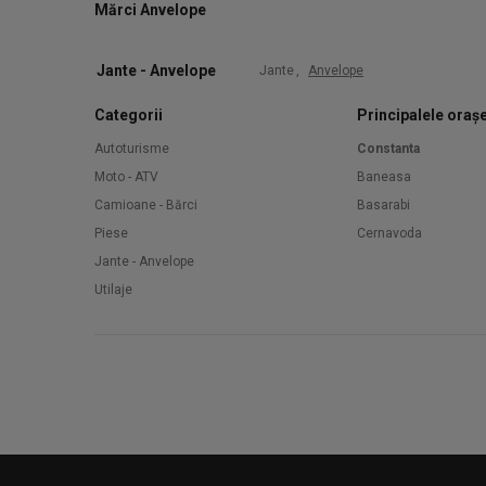
Mărci Anvelope
Jante - Anvelope
Jante
,
Anvelope
Categorii
Principalele oraș
Autoturisme
Constanta
Moto - ATV
Baneasa
Camioane - Bărci
Basarabi
Piese
Cernavoda
Jante - Anvelope
Utilaje