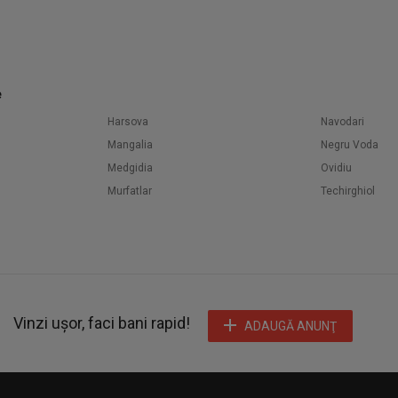
e
Harsova
Navodari
Mangalia
Negru Voda
Medgidia
Ovidiu
Murfatlar
Techirghiol
Vinzi ușor, faci bani rapid!
ADAUGĂ ANUNŢ