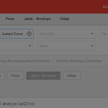
Aut
Piese
Jante - Anvelope
Utilaje
nţuri Anvelope judeţul Constanta
/
Anunţuri Anvelope Constanta
i
Piese
Jante - Anvelope
Utilaje
1 anunț pe CarZZ.ro)