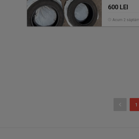
600 LEI
Acum 2 săptăm
1