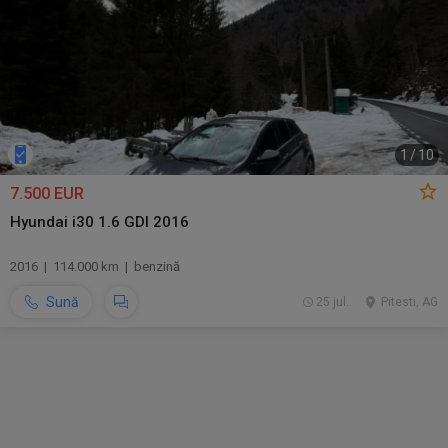
1
/
10
7.500 EUR
Hyundai i30 1.6 GDI 2016
2016 | 114.000 km | benzină
Sună
25 jul.
Pitesti, AG