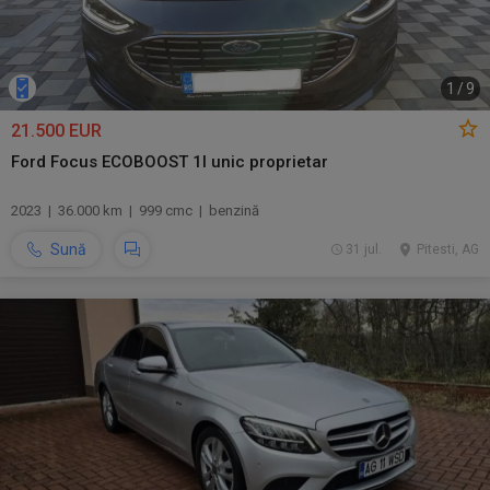
1
/
9
21.500 EUR
Ford Focus ECOBOOST 1l unic proprietar
2023 | 36.000 km | 999 cmc | benzină
Sună
31 jul.
Pitesti, AG