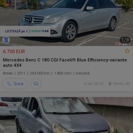
1
/
9
6.700 EUR
Mercedes Benz C 180 CGI Facelift Blue Efficiency-variante
auto 4X4
Break | 2011 | 264.000 km | 1.800 cmc | benzină
Sună
ieri, 08:35
Pitesti, AG