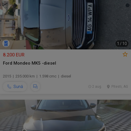
1
/
10
8.200 EUR
Ford Mondeo MK5 -diesel
2015 | 235.000 km | 1.598 cmc | diesel
Sună
2 aug.
Pitesti, AG