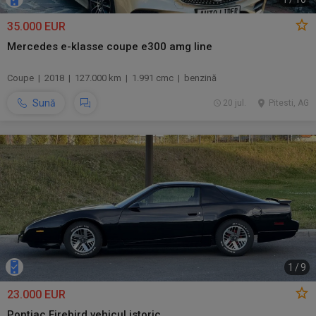
35.000 EUR
Mercedes e-klasse coupe e300 amg line
Coupe | 2018 | 127.000 km | 1.991 cmc | benzină
Sună
20 jul.
Pitesti, AG
1
/
9
23.000 EUR
Pontiac Firebird vehicul istoric