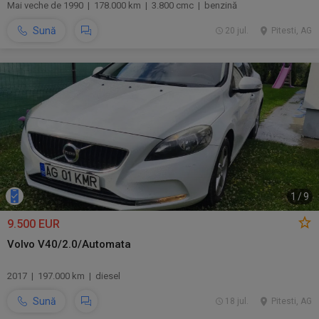
Mai veche de 1990 | 178.000 km | 3.800 cmc | benzină
Sună
20 jul.
Pitesti, AG
1
/
9
9.500 EUR
Volvo V40/2.0/Automata
2017 | 197.000 km | diesel
Sună
18 jul.
Pitesti, AG