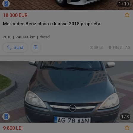
1
/
10
18.300 EUR
Mercedes Benz clasa c klasse 2018 proprietar
2018 | 240.000 km | diesel
Sună
30 jul.
Pitesti, AG
1
/
8
9.800 LEI