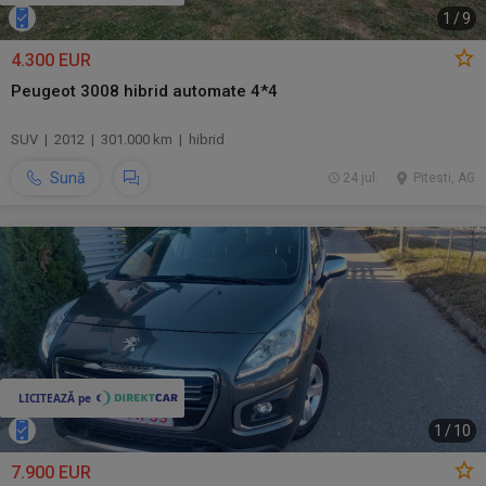
1
/
9
4.300 EUR
Peugeot 3008 hibrid automate 4*4
SUV | 2012 | 301.000 km | hibrid
Sună
24 jul.
Pitesti, AG
1
/
10
7.900 EUR