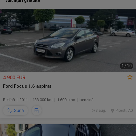
Anunţuri gratuite
1
/
10
4.900 EUR
Ford Focus 1.6 aspirat
Berlină | 2011 | 133.000 km | 1.600 cmc | benzină
Sună
3 aug.
Pitesti, AG