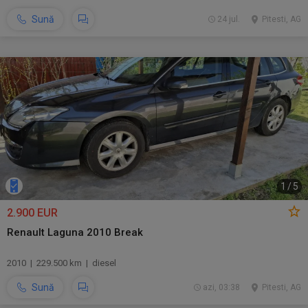
Sună
24 jul.
Pitesti, AG
1
/
5
2.900 EUR
Renault Laguna 2010 Break
2010 | 229.500 km | diesel
Sună
azi, 03:38
Pitesti, AG