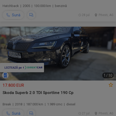
Hatchback | 2005 | 130.000 km | benzină
Sună
28 jul.
Pitesti, AG
1
/
10
17.800 EUR
Skoda Superb 2.0 TDI Sportline 190 Cp
Break | 2018 | 187.000 km | 1.989 cmc | diesel
Sună
27 jul.
Pitesti, AG