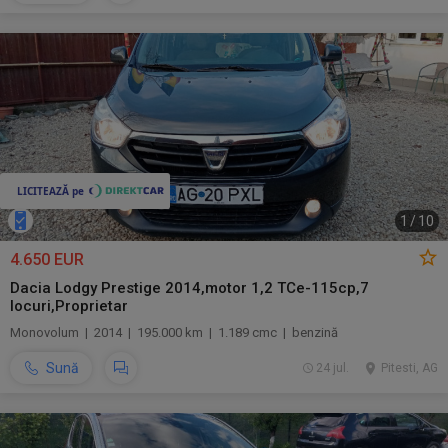
1
/
10
4.650 EUR
Dacia Lodgy Prestige 2014,motor 1,2 TCe-115cp,7
locuri,Proprietar
Monovolum | 2014 | 195.000 km | 1.189 cmc | benzină
Sună
24 jul.
Pitesti, AG