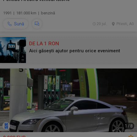
1991 | 181.000 km | benzină
Sună
20 jul.
Pitesti, AG
DE LA 1 RON
Aici găsești ajutor pentru orice eveniment
1
/
8