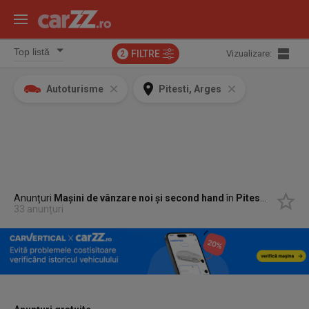
FILTRE
Vizualizare:
2
Autoturisme
Pitesti, Arges
Anunțuri
Mașini de vânzare noi și second hand
în
Pitesti, Arges
33 anunțuri