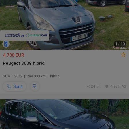
1
/
10
4.700 EUR
Peugeot 3008 hibrid
SUV | 2012 | 298.000 km | hibrid
Sună
24 jul.
Pitesti, AG