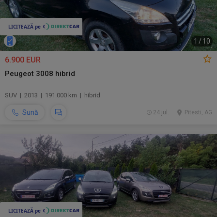
1
/
10
6.900 EUR
Peugeot 3008 hibrid
SUV | 2013 | 191.000 km | hibrid
Sună
24 jul.
Pitesti, AG