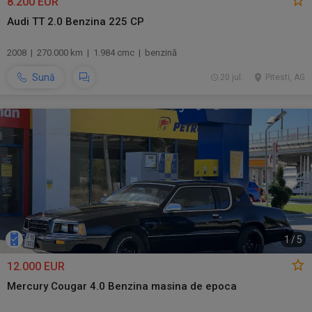
8.200 EUR
Audi TT 2.0 Benzina 225 CP
2008 | 270.000 km | 1.984 cmc | benzină
Sună
20 jul.
Pitesti, AG
1
/
5
12.000 EUR
Mercury Cougar 4.0 Benzina masina de epoca