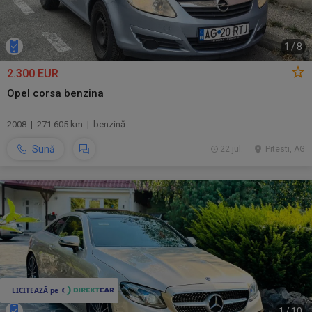
1
/
8
2.300 EUR
Opel corsa benzina
2008 | 271.605 km | benzină
Sună
22 jul.
Pitesti, AG
1
/
10