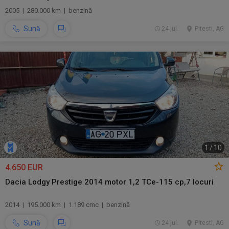
2005 | 280.000 km | benzină
Sună
24 jul.
Pitesti, AG
1
/
10
4.650 EUR
Dacia Lodgy Prestige 2014 motor 1,2 TCe-115 cp,7 locuri
2014 | 195.000 km | 1.189 cmc | benzină
Sună
24 jul.
Pitesti, AG