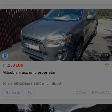
1
/
8
11.250 EUR
Mitsubishi asx unic proprietar
2016 | 155.000 km | 1.590 cmc | diesel
Sună
26 jul.
Pitesti, AG