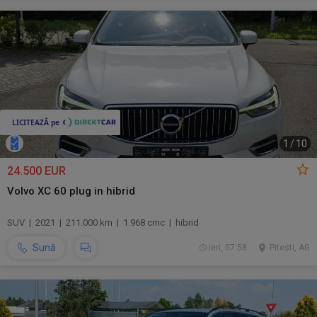
1
/
10
24.500 EUR
Volvo XC 60 plug in hibrid
SUV | 2021 | 211.000 km | 1.968 cmc | hibrid
Sună
ieri, 07:58
Pitesti, AG