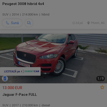
Peugeot 3008 hibrid 4x4
SUV | 2014 | 214.000 km | hibrid
Sună
24 jul.
Pitesti, AG
1
/
9
13.000 EUR
Jaguar F-Pace FULL
SUV | 2017 | 210.000 km | diesel