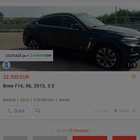
1
/
9
22.500 EUR
Bmw F16, X6, 2015, 3.0
Berlină | 2015 | 270.000 km | diesel
Sună
17 jul.
Pitesti, AG
1 - 28 din
33 Anunțuri