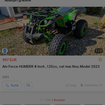
Anunţuri gratuite
1
/
3
997 EUR
Atv Force HUMERR 8 Inch ,125cc, cel mai Nou Model 2023
2023
Sună
2 aug.
Constanta, CT
1 - 1 din
1 Anunțuri