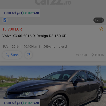
1
/
10
13.700 EUR
Volvo XC 60 2016 R-Design D3 150 CP
SUV | 2016 | 170.100 km | 1.969 cmc | diesel
Sună
4 aug.
Iasi, IS