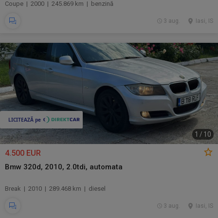
Coupe | 2000 | 245.869 km | benzină
3 aug.
Iasi, IS
1
/
10
4.500 EUR
Bmw 320d, 2010, 2.0tdi, automata
Break | 2010 | 289.468 km | diesel
3 aug.
Iasi, IS