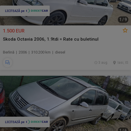
1
/
9
1.500 EUR
Skoda Octavia 2006, 1.9tdi = Rate cu buletinul
Berlină | 2006 | 310.200 km | diesel
3 aug.
Iasi, IS
1
/
6