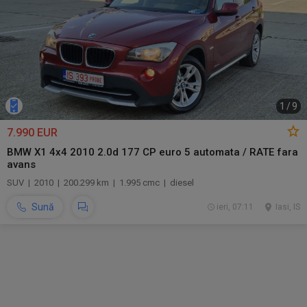
1
/
9
7.990 EUR
BMW X1 4x4 2010 2.0d 177 CP euro 5 automata / RATE fara
avans
SUV | 2010 | 200.299 km | 1.995 cmc | diesel
Sună
ieri, 07:11
Iasi, IS