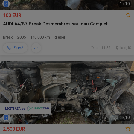
1
/
10
100 EUR
AUDI A4/B7 Break Dezmembrez sau dau Complet
Break | 2005 | 140.000 km | diesel
Sună
ieri, 11:57
Iasi, IS
1
/
10
2.500 EUR