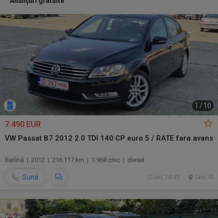
Anunţuri gratuite
1
/
10
7.490 EUR
VW Passat B7 2012 2.0 TDI 140 CP euro 5 / RATE fara avans
Berlină | 2012 | 216.117 km | 1.968 cmc | diesel
Sună
ieri, 18:31
Iasi, IS