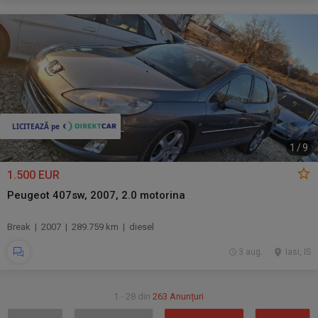
1
/
9
1.500 EUR
Peugeot 407sw, 2007, 2.0 motorina
Break | 2007 | 289.759 km | diesel
3 aug.
Iasi, IS
1 - 28 din
263 Anunțuri