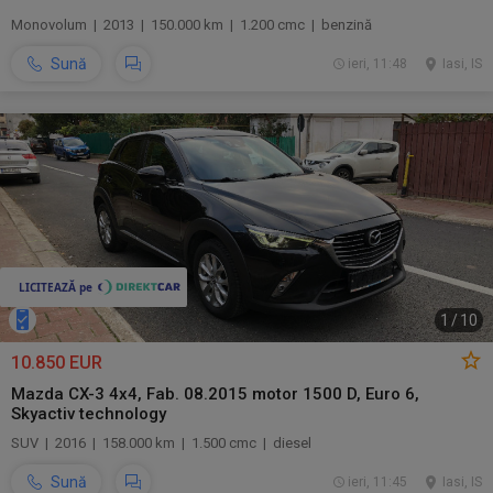
Monovolum | 2013 | 150.000 km | 1.200 cmc | benzină
Sună
ieri, 11:48
Iasi, IS
1
/
10
10.850 EUR
Mazda CX-3 4x4, Fab. 08.2015 motor 1500 D, Euro 6,
Skyactiv technology
SUV | 2016 | 158.000 km | 1.500 cmc | diesel
Sună
ieri, 11:45
Iasi, IS