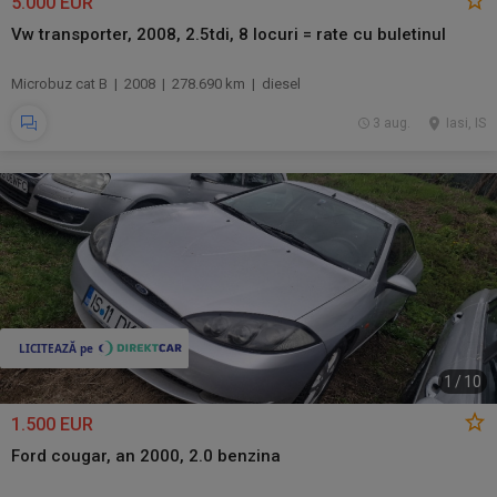
5.000 EUR
Vw transporter, 2008, 2.5tdi, 8 locuri = rate cu buletinul
Microbuz cat B | 2008 | 278.690 km | diesel
3 aug.
Iasi, IS
1
/
10
1.500 EUR
Ford cougar, an 2000, 2.0 benzina