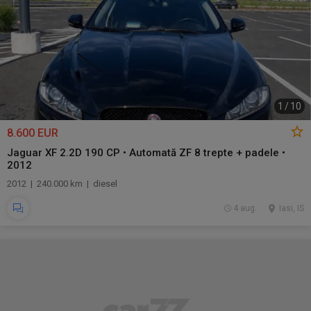
1
/
10
8.600 EUR
Jaguar XF 2.2D 190 CP • Automată ZF 8 trepte + padele •
2012
2012 | 240.000 km | diesel
4 aug.
Iasi, IS