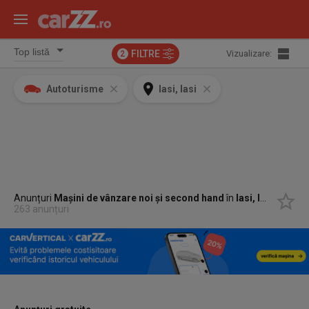
FILTRE
Vizualizare:
2
Autoturisme
Iasi, Iasi
Anunțuri
Mașini de vânzare noi și second hand
în
Iasi, Iasi
263 anunțuri