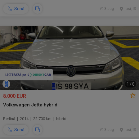
Sună
3 aug.
Iasi, IS
1
/
8
8.000 EUR
Volkswagen Jetta hybrid
Berlină | 2014 | 22.700 km | hibrid
Sună
3 aug.
Iasi, IS