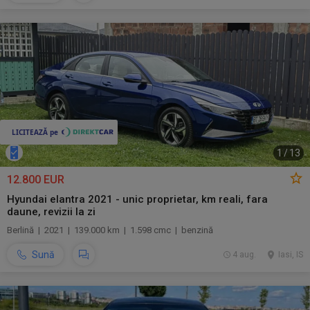
1
/
13
12.800 EUR
Hyundai elantra 2021 - unic proprietar, km reali, fara
daune, revizii la zi
Berlină | 2021 | 139.000 km | 1.598 cmc | benzină
Sună
4 aug.
Iasi, IS