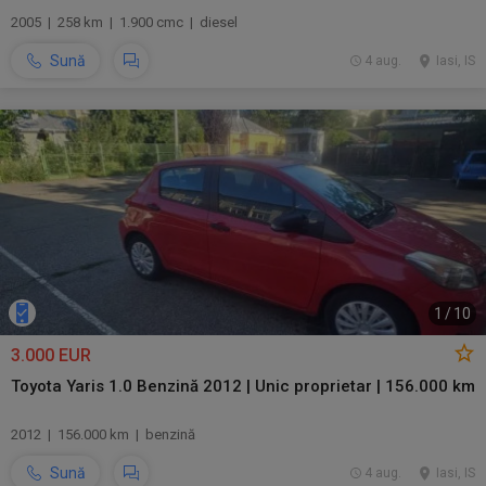
2005 | 258 km | 1.900 cmc | diesel
Sună
4 aug.
Iasi, IS
1
/
10
3.000 EUR
Toyota Yaris 1.0 Benzină 2012 | Unic proprietar | 156.000 km
2012 | 156.000 km | benzină
Sună
4 aug.
Iasi, IS