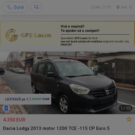
Sună
ieri, 11:51
Iasi, IS
1
/
10
4.350 EUR
Dacia Lodgy 2013 motor 1200 TCE -115 CP Euro 5