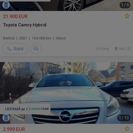
1
/
9
21.900 EUR
Toyota Camry Hybrid
Berlină | 2021 | 104.000 km | hibrid
Sună
4 aug.
Iasi, IS
1
/
10
2.999 EUR