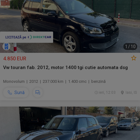
1
/
10
4.850 EUR
Vw touran fab. 2012, motor 1400 tgi cutie automata dsg
Monovolum | 2012 | 237.000 km | 1.400 cmc | benzină
Sună
ieri, 12:03
Iasi, IS