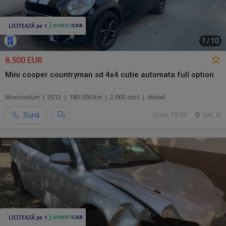
1
/
10
8.500 EUR
Mini cooper countryman sd 4x4 cutie automata full option
Monovolum | 2012 | 180.000 km | 2.000 cmc | diesel
Sună
ieri, 12:00
Iasi, IS