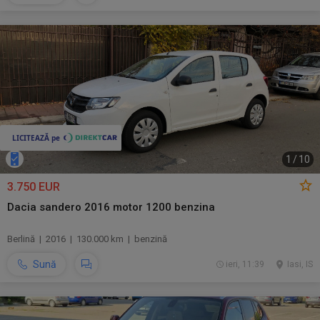
1
/
10
3.750 EUR
Dacia sandero 2016 motor 1200 benzina
Berlină | 2016 | 130.000 km | benzină
Sună
ieri, 11:39
Iasi, IS