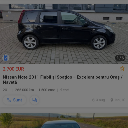
1
/
6
2.700 EUR
Nissan Note 2011 Fiabil și Spațios – Excelent pentru Oraș /
Navetă
2011 | 265.000 km | 1.500 cmc | diesel
Sună
3 aug.
Iasi, IS