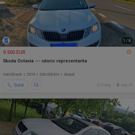
1
/
8
9.500 EUR
Skoda Octavia --- istoric reprezentanta
Hatchback | 2019 | 206.000 km | diesel
Sună
3 aug.
Iasi, IS