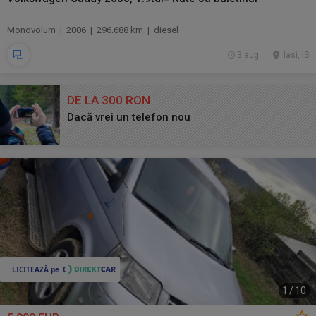
Monovolum | 2006 | 296.688 km | diesel
3 aug.
Iasi, IS
DE LA 300 RON
Dacă vrei un telefon nou
1
/
10