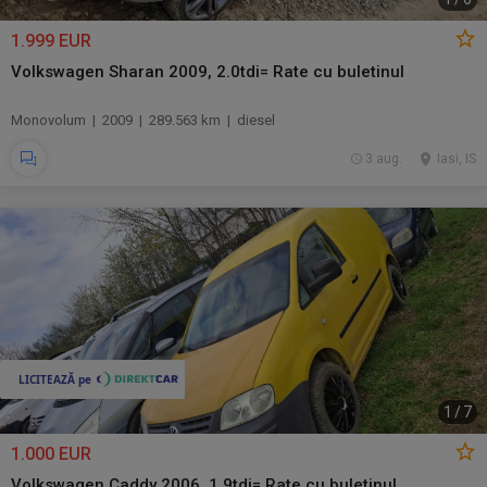
1.999 EUR
Volkswagen Sharan 2009, 2.0tdi= Rate cu buletinul
Monovolum | 2009 | 289.563 km | diesel
3 aug.
Iasi, IS
1
/
7
1.000 EUR
Volkswagen Caddy 2006, 1.9tdi= Rate cu buletinul