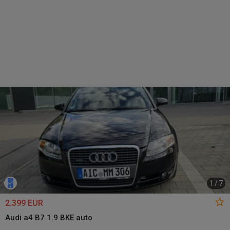
1
/
7
2.399 EUR
Audi a4 B7 1.9 BKE auto