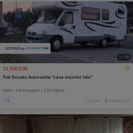
1
/
10
32.500 EUR
Fiat Ducato Autorulota "casa visurilor tale"
2004 | 6.9 m lungime | 2.5 m lăţime
30 jul.
Murfatlar, CT