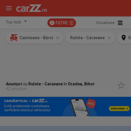
FILTRE
Vizualizare:
2
Camioane - Bărci
Rulote - Caravane
O
Anunțuri
cu
Rulote - Caravane
în
Oradea, Bihor
42 anunțuri