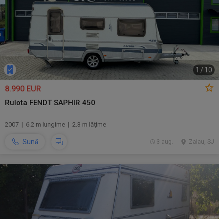
1
/
10
8.990 EUR
Rulota FENDT SAPHIR 450
2007 | 6.2 m lungime | 2.3 m lăţime
Sună
3 aug.
Zalau, SJ