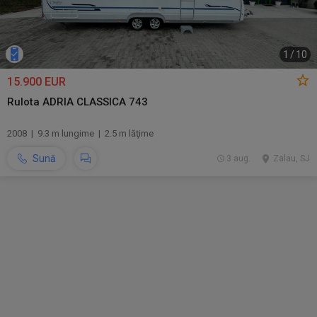
1
/
10
15.900 EUR
Rulota ADRIA CLASSICA 743
2008 | 9.3 m lungime | 2.5 m lăţime
Sună
3 aug.
Zalau, SJ