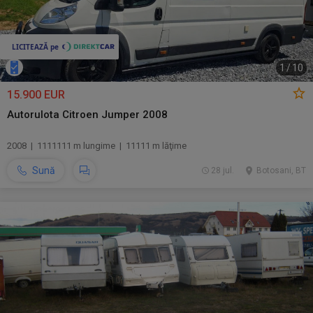
1
/
10
15.900 EUR
Autorulota Citroen Jumper 2008
2008 | 1111111 m lungime | 11111 m lăţime
Sună
28 jul.
Botosani, BT