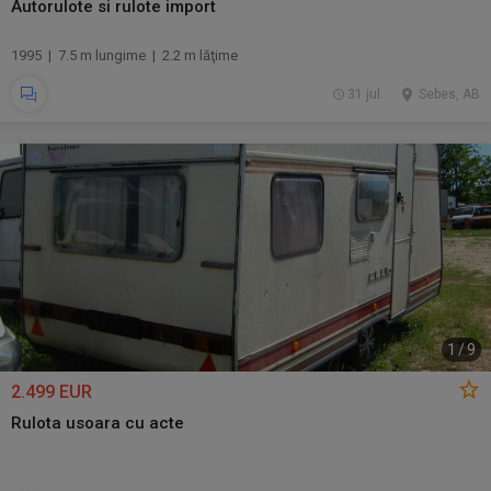
Autorulote si rulote import
1995 | 7.5 m lungime | 2.2 m lăţime
31 jul.
Sebes, AB
1
/
9
2.499 EUR
Rulota usoara cu acte