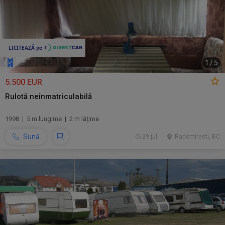
1
/
5
5.500 EUR
Rulotă neînmatriculabilă
1998 | 5 m lungime | 2 m lăţime
Sună
29 jul.
Radomiresti, BC