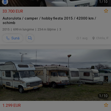
1
/
10
33.700 EUR
Autorulota / camper / hobby fiesta 2015 / 42000 km /
schimb
2015 | 699 m lungime | 234 m lăţime | 3
Sună
1 aug.
Chitila, IF
1
/
10
1.299 EUR