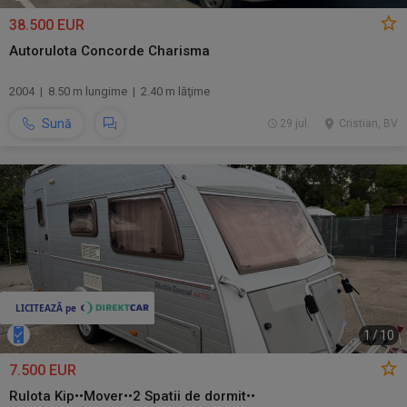
38.500 EUR
Autorulota Concorde Charisma
2004 | 8.50 m lungime | 2.40 m lăţime
Sună
29 jul.
Cristian, BV
1
/
10
7.500 EUR
Rulota Kip••Mover••2 Spatii de dormit••