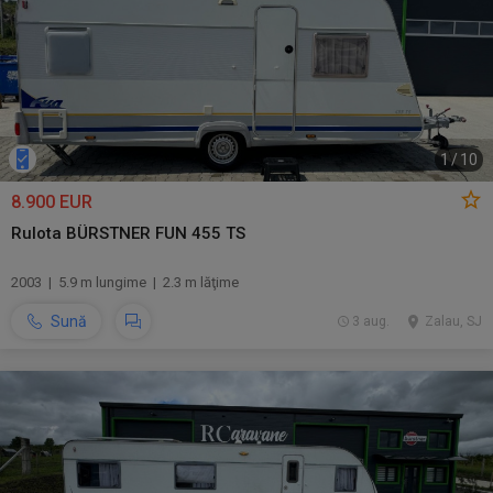
1
/
10
8.900 EUR
Rulota BÜRSTNER FUN 455 TS
2003 | 5.9 m lungime | 2.3 m lăţime
Sună
3 aug.
Zalau, SJ