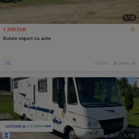
1
/
10
1.399 EUR
Rulote import cu acte
29 jul.
Sebes, AB
1
/
10