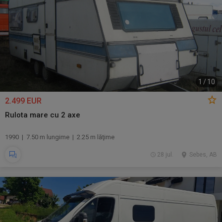
1
/
10
2.499 EUR
Rulota mare cu 2 axe
1990 | 7.50 m lungime | 2.25 m lăţime
28 jul.
Sebes, AB