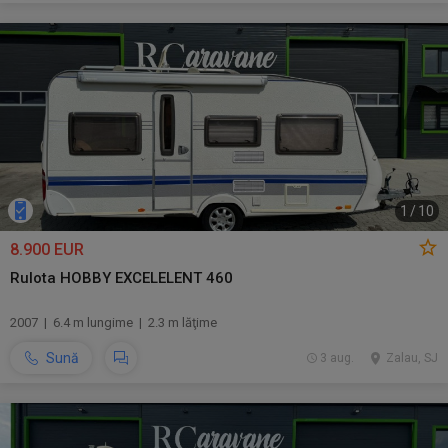
1
/
10
8.900 EUR
Rulota HOBBY EXCELELENT 460
2007 | 6.4 m lungime | 2.3 m lăţime
Sună
3 aug.
Zalau, SJ