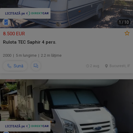
1
/
10
8.500 EUR
Rulota TEC Saphir 4 pers.
2000 | 5 m lungime | 2.2 m lăţime
Sună
2 aug.
Bucuresti, IF