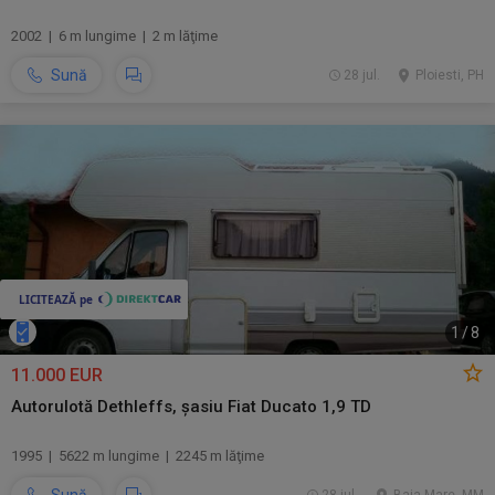
2002 | 6 m lungime | 2 m lăţime
Sună
28 jul.
Ploiesti, PH
1
/
8
11.000 EUR
Autorulotă Dethleffs, șasiu Fiat Ducato 1,9 TD
1995 | 5622 m lungime | 2245 m lăţime