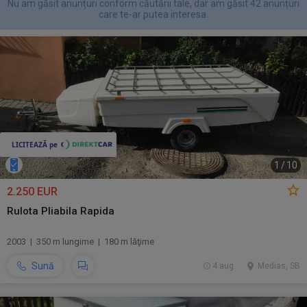
Nu am găsit anunțuri conform căutării tale, dar am găsit 42 anunțuri
care te-ar putea interesa.
1
/
10
2.250 EUR
Rulota Pliabila Rapida
2003 | 350 m lungime | 180 m lăţime
Sună
4 aug.
Medias, SB