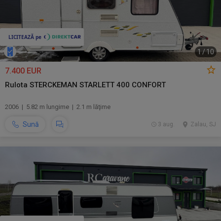
1
/
10
7.400 EUR
Rulota STERCKEMAN STARLETT 400 CONFORT
2006 | 5.82 m lungime | 2.1 m lăţime
Sună
3 aug.
Zalau, SJ