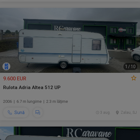
1
/
10
9.600 EUR
Rulota Adria Altea 512 UP
2006 | 6.7 m lungime | 2.3 m lăţime
Sună
3 aug.
Zalau, SJ