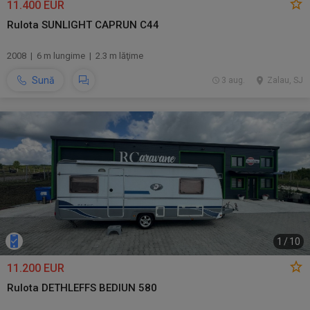
11.400 EUR
Rulota SUNLIGHT CAPRUN C44
2008 | 6 m lungime | 2.3 m lăţime
Sună
3 aug.
Zalau, SJ
1
/
10
11.200 EUR
Rulota DETHLEFFS BEDIUN 580