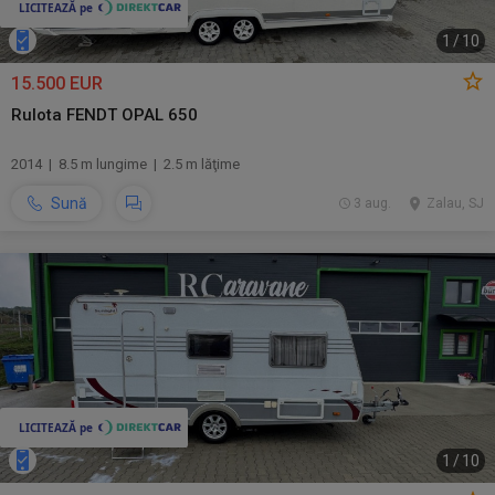
1
/
10
15.500 EUR
Rulota FENDT OPAL 650
2014 | 8.5 m lungime | 2.5 m lăţime
Sună
3 aug.
Zalau, SJ
1
/
10