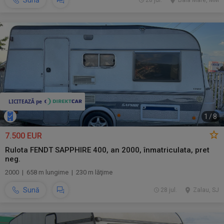
Sună
28 jul.
Baia Mare, MM
1
/
8
7.500 EUR
Rulota FENDT SAPPHIRE 400, an 2000, înmatriculata, pret
neg.
2000 | 658 m lungime | 230 m lăţime
Sună
28 jul.
Zalau, SJ