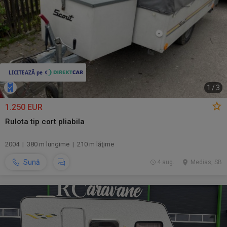
1
/
3
1.250 EUR
Rulota tip cort pliabila
2004 | 380 m lungime | 210 m lăţime
Sună
4 aug.
Medias, SB