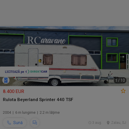
1
/
10
8.400 EUR
Rulota Beyerland Sprinter 440 TSF
2004 | 6 m lungime | 2.2 m lăţime
Sună
3 aug.
Zalau, SJ