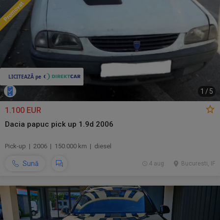
1
/
5
1.100 EUR
Dacia papuc pick up 1.9d 2006
Pick-up | 2006 | 150.000 km | diesel
Sună
4 aug.
Bucuresti, IF