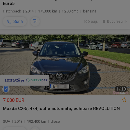
Euro5
Hatchback | 2014 | 175.000 km | 1.200 cmc | benzină
Sună
5 aug.
Bucuresti, IF
1
/
10
7.000 EUR
Mazda CX-5, 4x4, cutie automata, echipare REVOLUTION
SUV | 2013 | 192.400 km | diesel