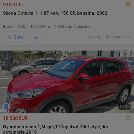
9.000 LEI
Skoda Octavia 1, 1,8T 4x4, 150 CP, benzina, 2002
Break | 2002 | 195.000 km | 1.800 cmc | benzină
Sună
4 aug.
Bucuresti, IF
1
/
10
18.500 EUR
Hyundai tucson 1,6t-gdi,177cp,4wd,7dct style,din
octombrie.2019