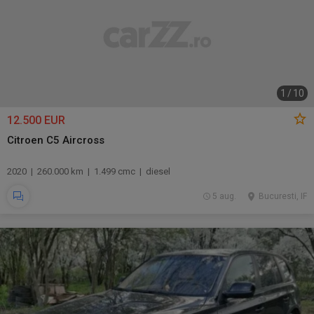
1
/
10
12.500 EUR
Citroen C5 Aircross
2020 | 260.000 km | 1.499 cmc | diesel
5 aug.
Bucuresti, IF