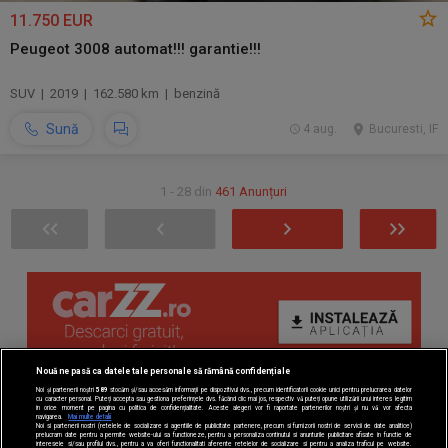
11.750 EUR
Peugeot 3008 automat!!! garantie!!!
SUV | 2019 | 162.580 km | benzină
Sună
4 aug.
Bucuresti, IF
1 - 28 din
461 Anunțuri
Nouă ne pasă ca datele tale personale să rămână confidențiale
Noi și partenerii noștri
589
stocăm și/sau accesăm informații pe dispozitivul dvs., precum identificatorii cookie unici pentru prelucrarea datelor
cu caracter personal. Puteți accepta sau gestiona preferințele dvs. făcând clic mai jos, respectiv vă puteți opune utilizării unui interes legitim
în orice moment pe pagina cu politica de confidențialitate. Aceste alegeri vor fi raportate partenerilor noștri și nu vă vor afecta
navigarea.
Mai multe detalii
Noi si partenerii nostri (retelele de socializare si agentiile de publicitate partenere, precum si furnizorii nostri de servicii de date analitice)
prelucram date pentru a permite website-ului sa functioneze, pentru a personaliza continutul si anunturile publicitare afisate in functie de
interesele si/sau profilul dvs., pentru a va oferi functionalitati aferente retelelor de socializare si pentru a analiza traficul pe website.