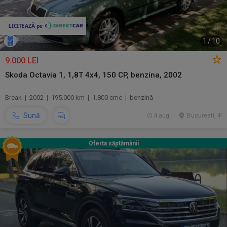
1
/
10
9.000 LEI
Skoda Octavia 1, 1,8T 4x4, 150 CP, benzina, 2002
Break | 2002 | 195.000 km | 1.800 cmc | benzină
Sună
4 aug.
Bucuresti, IF
Oferta săptămânii