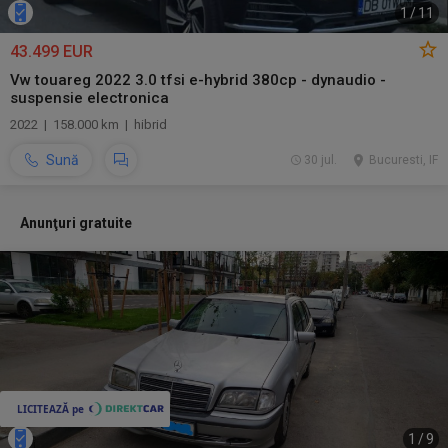
1
/
11
43.499 EUR
Vw touareg 2022 3.0 tfsi e-hybrid 380cp - dynaudio -
suspensie electronica
2022 | 158.000 km | hibrid
Sună
30 jul.
Bucuresti, IF
Anunţuri gratuite
1
/
9