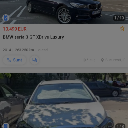
1
/
10
10.499 EUR
BMW seria 3 GT XDrive Luxury
2014 | 263.250 km | diesel
Sună
5 aug.
Bucuresti, IF
1
/
8