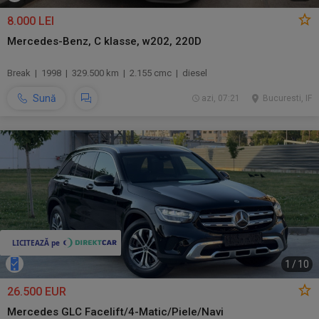
8.000 LEI
Mercedes-Benz, C klasse, w202, 220D
Break | 1998 | 329.500 km | 2.155 cmc | diesel
Sună
azi, 07:21
Bucuresti, IF
1
/
10
26.500 EUR
Mercedes GLC Facelift/4-Matic/Piele/Navi