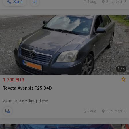
Sună
5 aug.
Bucuresti, IF
1
/
4
1.700 EUR
Toyota Avensis T25 D4D
2006 | 393.629 km | diesel
5 aug.
Bucuresti, IF