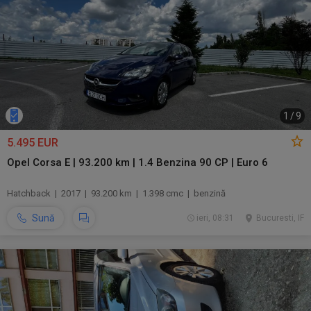
1
/
9
5.495 EUR
Opel Corsa E | 93.200 km | 1.4 Benzina 90 CP | Euro 6
Hatchback | 2017 | 93.200 km | 1.398 cmc | benzină
Sună
ieri, 08:31
Bucuresti, IF