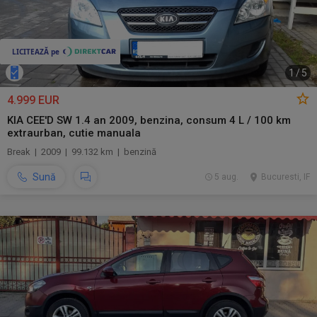
1
/
5
4.999 EUR
KIA CEE'D SW 1.4 an 2009, benzina, consum 4 L / 100 km
extraurban, cutie manuala
Break | 2009 | 99.132 km | benzină
Sună
5 aug.
Bucuresti, IF