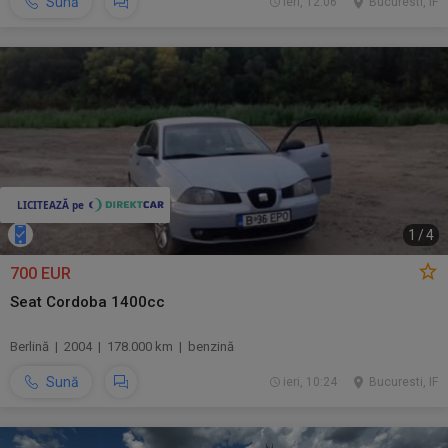
Sună
ieri, 12:06
Bucuresti, IF
1
/
4
700 EUR
Seat Cordoba 1400cc
Berlină | 2004 | 178.000 km | benzină
Sună
ieri, 10:24
Bucuresti, IF