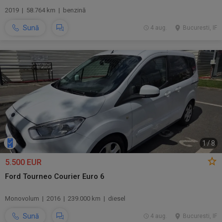
2019 | 58.764 km | benzină
Sună
4 aug.
Bucuresti, IF
1
/
8
5.500 EUR
Ford Tourneo Courier Euro 6
Monovolum | 2016 | 239.000 km | diesel
Sună
4 aug.
Bucuresti, IF