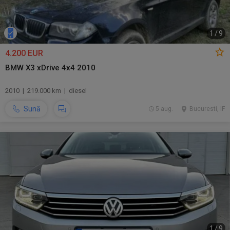
1
/
9
4.200 EUR
BMW X3 xDrive 4x4 2010
2010 | 219.000 km | diesel
Sună
5 aug.
Bucuresti, IF
1
/
9