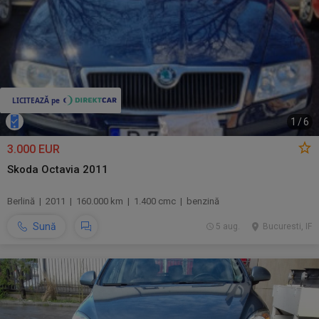
1
/
6
3.000 EUR
Skoda Octavia 2011
Berlină | 2011 | 160.000 km | 1.400 cmc | benzină
Sună
5 aug.
Bucuresti, IF