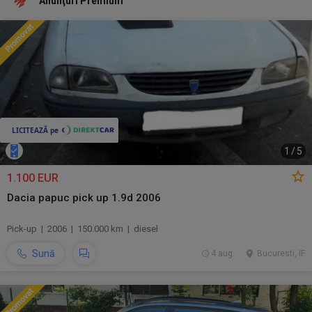
Anunţuri Premium
1
/
5
1.100 EUR
Dacia papuc pick up 1.9d 2006
Pick-up | 2006 | 150.000 km | diesel
Sună
4 aug.
Bucuresti, IF