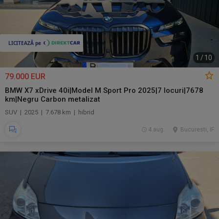
1
/
10
79.000 EUR
BMW X7 xDrive 40i|Model M Sport Pro 2025|7 locuri|7678
km|Negru Carbon metalizat
SUV | 2025 | 7.678 km | hibrid
4 aug.
Bucuresti, IF