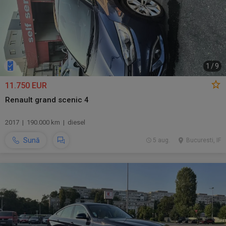
1
/
9
11.750 EUR
Renault grand scenic 4
2017 | 190.000 km | diesel
Sună
5 aug.
Bucuresti, IF