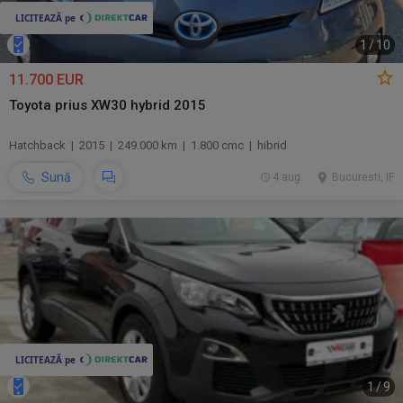
1
/
10
11.700 EUR
Toyota prius XW30 hybrid 2015
Hatchback | 2015 | 249.000 km | 1.800 cmc | hibrid
Sună
4 aug.
Bucuresti, IF
1
/
9