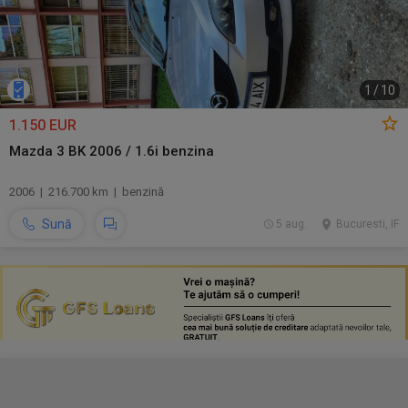
1
/
10
1.150 EUR
Mazda 3 BK 2006 / 1.6i benzina
2006 | 216.700 km | benzină
Sună
5 aug.
Bucuresti, IF