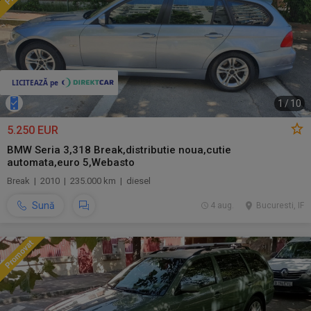
1
/
10
5.250 EUR
BMW Seria 3,318 Break,distributie noua,cutie
automata,euro 5,Webasto
Break | 2010 | 235.000 km | diesel
Sună
4 aug.
Bucuresti, IF