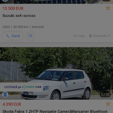
13.500 EUR
Suzuki sx4-scross
2020 | 92.000 km | benzină
Sună
5 aug.
Bucuresti, IF
1
/
10
4.390 EUR
Skoda Fabia 1.2HTP Navigatie CamerăMarșarier Bluethoot