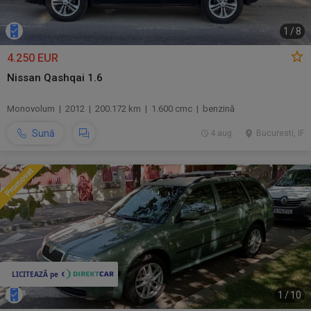
1
/
8
4.250 EUR
Nissan Qashqai 1.6
Monovolum | 2012 | 200.172 km | 1.600 cmc | benzină
Sună
4 aug.
Bucuresti, IF
1
/
10