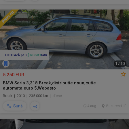
1
/
10
5.250 EUR
BMW Seria 3,318 Break,distributie noua,cutie
automata,euro 5,Webasto
Break | 2010 | 235.000 km | diesel
Sună
4 aug.
Bucuresti, IF