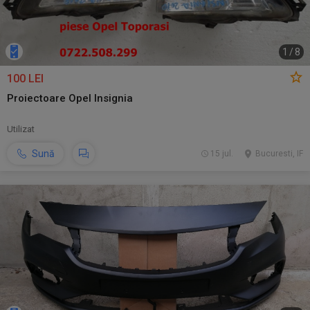
1
/
8
100 LEI
Proiectoare Opel Insignia
Utilizat
Sună
15 jul.
Bucuresti, IF