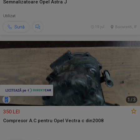
Semnalizatoare Opel Astra J
Utilizat
Sună
15 jul.
Bucuresti, IF
1
/
3
350 LEI
Compresor A.C pentru Opel Vectra c din2008