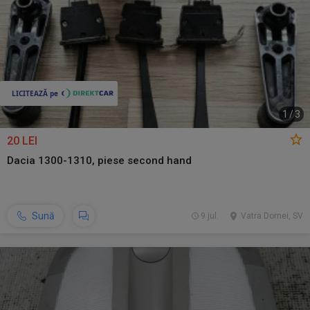
1
/
3
20 LEI
Dacia 1300-1310, piese second hand
Sună
9 jul.
Vatra Dornei, SV