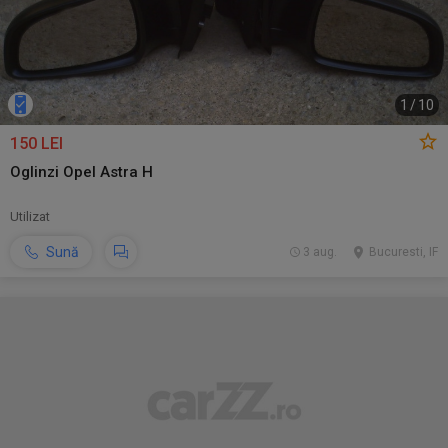
1
/
10
150 LEI
Oglinzi Opel Astra H
Utilizat
Sună
3 aug.
Bucuresti, IF