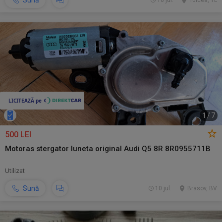
Sună
10 jul.
Tulcea, TL
1
/
7
500 LEI
Motoras stergator luneta original Audi Q5 8R 8R0955711B
Utilizat
Sună
10 jul.
Brasov, BV