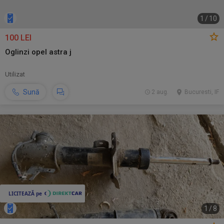
1
/
10
100 LEI
Oglinzi opel astra j
Utilizat
Sună
2 aug.
Bucuresti, IF
1
/
8