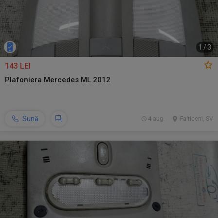
1
/
3
143 LEI
Plafoniera Mercedes ML 2012
Sună
4 aug.
Falticeni, SV