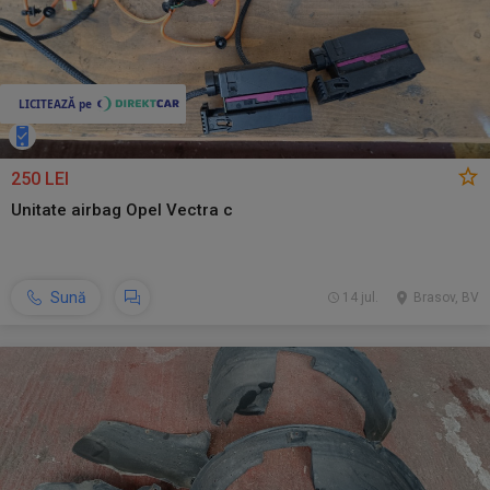
250 LEI
Unitate airbag Opel Vectra c
Sună
14 jul.
Brasov, BV