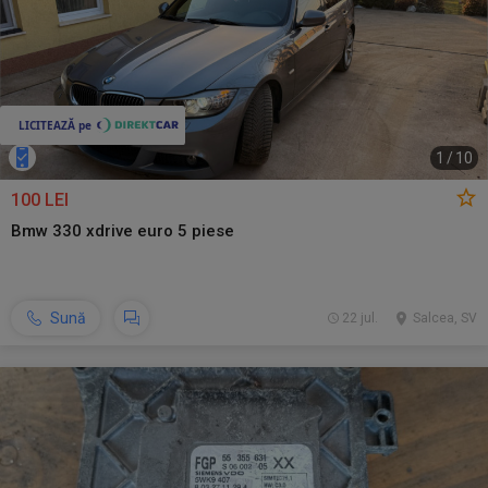
1
/
10
100 LEI
Bmw 330 xdrive euro 5 piese
Sună
22 jul.
Salcea, SV