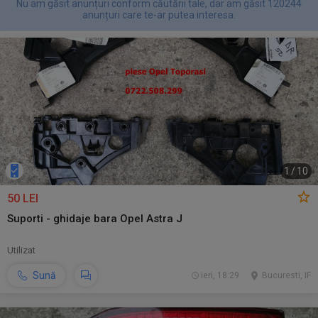
Nu am găsit anunțuri conform căutării tale, dar am găsit 120244
anunțuri care te-ar putea interesa.
1
/
10
50 LEI
Suporti - ghidaje bara Opel Astra J
Utilizat
Sună
ieri, 18:29
Bucuresti, IF