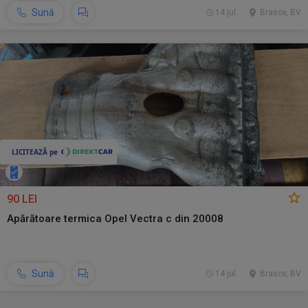
Sună
14 jul.
Brasov, BV
90 LEI
Apărătoare termica Opel Vectra c din 20008
Sună
14 jul.
Brasov, BV