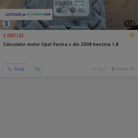
1
/
3
2.000 LEI
Calculator motor Opel Vectra c din 2008 benzina 1,8
Sună
15 jul.
Brasov, BV