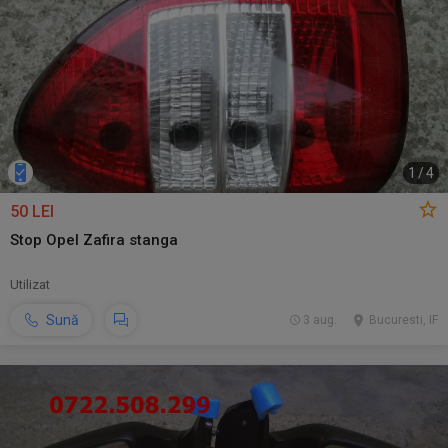
1
/
4
50 LEI
Stop Opel Zafira stanga
Utilizat
Sună
3 aug.
Bucuresti, IF