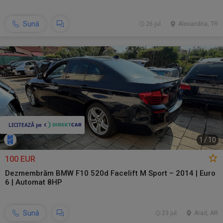
Sună
26 jul.
Alexandria, TR
1
/
10
100 EUR
Dezmembrăm BMW F10 520d Facelift M Sport – 2014 | Euro
6 | Automat 8HP
Sună
23 jul.
Arad, AR