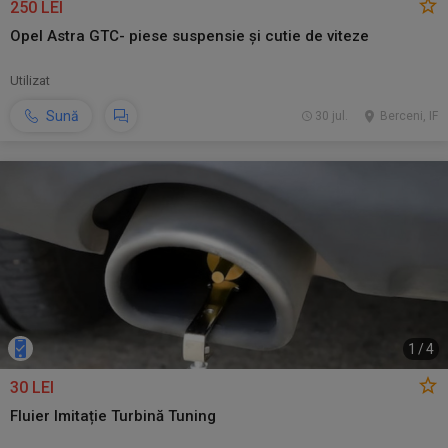
250 LEI
Opel Astra GTC- piese suspensie și cutie de viteze
Utilizat
Sună
30 jul.
Berceni, IF
1
/
4
30 LEI
Fluier Imitație Turbină Tuning