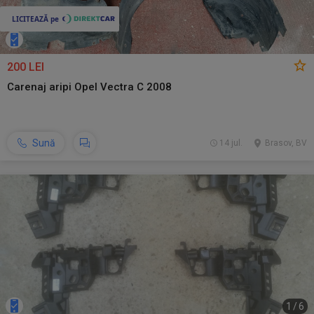
200 LEI
Carenaj aripi Opel Vectra C 2008
Sună
14 jul.
Brasov, BV
1
/
6