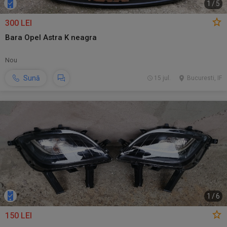
1
/
5
300 LEI
Bara Opel Astra K neagra
Nou
Sună
15 jul.
Bucuresti, IF
1
/
6
150 LEI