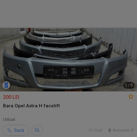
1
/
9
200 LEI
Bara Opel Astra H facelift
Utilizat
Sună
15 jul.
Bucuresti, IF