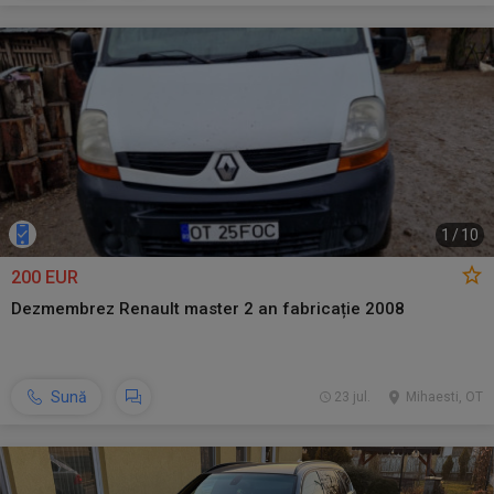
1
/
10
200 EUR
Dezmembrez Renault master 2 an fabricație 2008
Sună
23 jul.
Mihaesti, OT