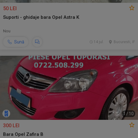
50 LEI
Suporti - ghidaje bara Opel Astra K
Nou
Sună
14 jul.
Bucuresti, IF
1
/
10
300 LEI
Bara Opel Zafira B