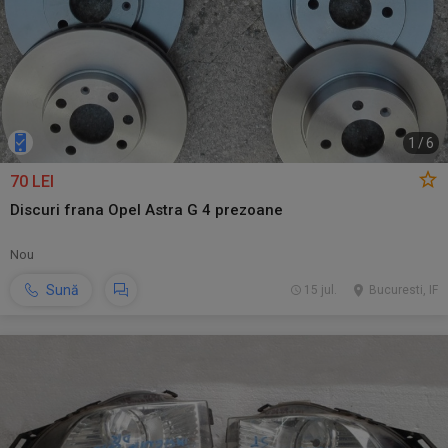
1
/
6
70 LEI
Discuri frana Opel Astra G 4 prezoane
Nou
Sună
15 jul.
Bucuresti, IF