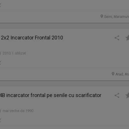
R
Seini, Maramur
 2x2 Incarcator Frontal 2010
| 2010 | utilizat
R
Arad, Ar
14B incarcator frontal pe senile cu scarificator
 | mai veche de 1990
R