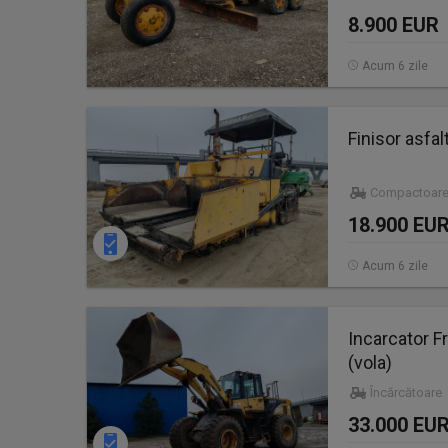
8.900 EUR
Acum 6 zile
Finisor asfa
Compactoare
18.900 EU
Acum 6 zile
Incarcator 
(vola)
Încărcătoare
33.000 EU