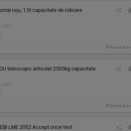
ontal nou, 1,5t capacitate de ridicare
 | 2024
R
Brasov, Bras
OU telescopic articulat 2500kg capacitate
 | 2025
R
Brasov, Bras
345B LME 2002 Accept orice test