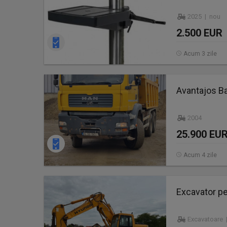
2025 | nou
2.500 EUR
Acum 3 zile
Avantajos B
2004
25.900 EU
Acum 4 zile
Excavator p
Excavatoare 