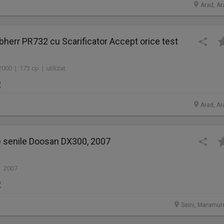
Arad, Ar
bherr PR732 cu Scarificator Accept orice test
000 | 173 cp | utilizat
R
Arad, Ar
e senile Doosan DX300, 2007
| 2007
R
Seini, Maramur