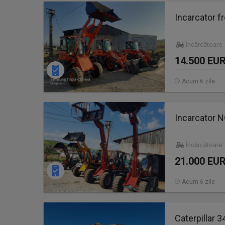
Incarcator fr
Încărcătoare
14.500 EU
Acum 6 zile
Incarcator N
Încărcătoare
21.000 EU
Acum 6 zile
Caterpillar 