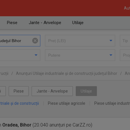
Aut
Piese
Jante - Anvelope
Utilaje
ucții
/
Anunţuri Utilaje industriale și de construcții judeţul Bihor
/
Anu
i
Piese
Jante - Anvelope
Utilaje
triale și de construcții
Piese utilaje agricole
Piese utilaje industr
n
Oradea, Bihor
(20.040 anunțuri pe CarZZ.ro)