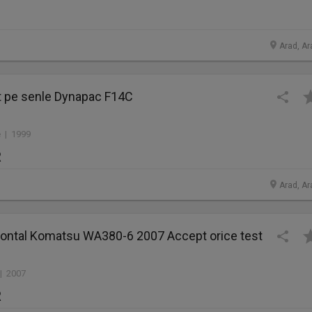
Arad, Ar
lt pe senle Dynapac F14C
 | 1999
R
Arad, Ar
Frontal Komatsu WA380-6 2007 Accept orice test
 | 2007
R