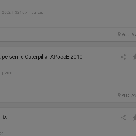
 2002 | 321 cp | utilizat
R
Arad, Ar
lt pe senile Caterpillar AP555E 2010
 | 2010
R
Arad, Ar
llis
90