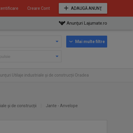
entificare
Creare Cont
ADAUGĂ ANUNŢ
Anunţuri Lajumate.ro
Mai multe filtre
nţuri Utilaje industriale și de construcții Oradea
iale și de construcții
Jante - Anvelope