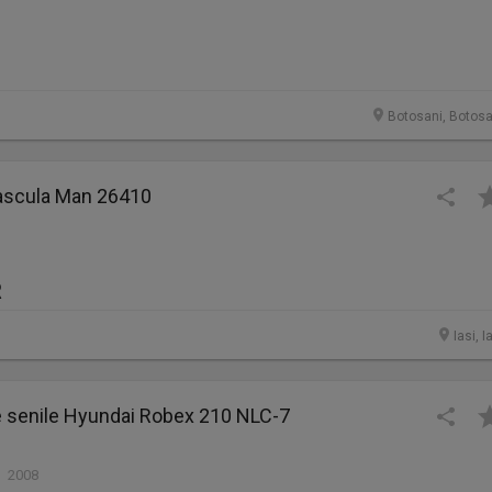
Botosani, Botosa
ascula Man 26410
R
Iasi, I
e senile Hyundai Robex 210 NLC-7
| 2008