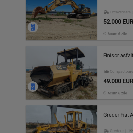
Excavatoare |
52.000 EU
Acum 6 zile
Finisor asfa
Compactoare
49.000 EU
Acum 6 zile
Greder Fiat A
Gredere | 19