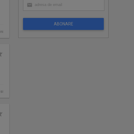
ABONARE
ni
asi