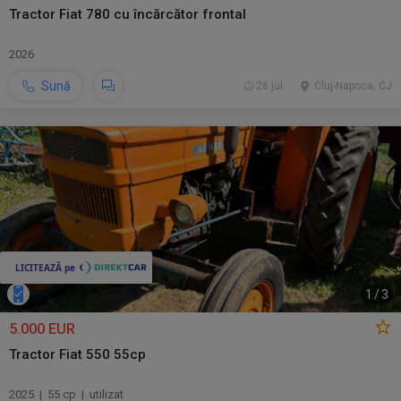
Tractor Fiat 780 cu încărcător frontal
2026
Sună
26 jul.
Cluj-Napoca, CJ
1
/
3
5.000 EUR
Tractor Fiat 550 55cp
2025 | 55 cp | utilizat