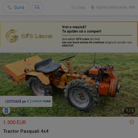
Sună
2 aug.
Sighetu Marmatiei, MM
1
/
3
1.500 EUR
Tractor Pasquali 4x4