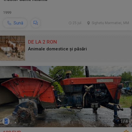
1999
Sună
25 jul.
Sighetu Marmatiei, MM
DE LA 2 RON
Animale domestice și păsări
1
/
4