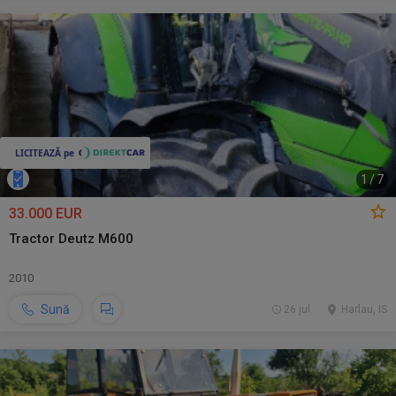
1
/
7
33.000 EUR
Tractor Deutz M600
2010
Sună
26 jul.
Harlau, IS