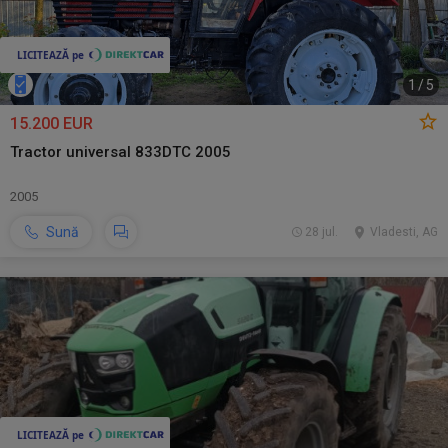
1
/
5
15.200 EUR
Tractor universal 833DTC 2005
2005
Sună
28 jul.
Vladesti, AG