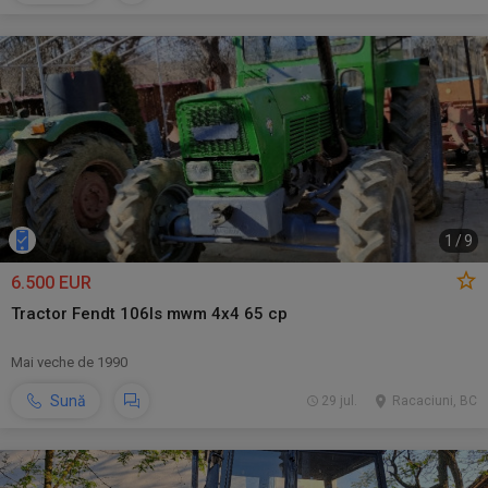
1
/
9
6.500 EUR
Tractor Fendt 106ls mwm 4x4 65 cp
Mai veche de 1990
Sună
29 jul.
Racaciuni, BC