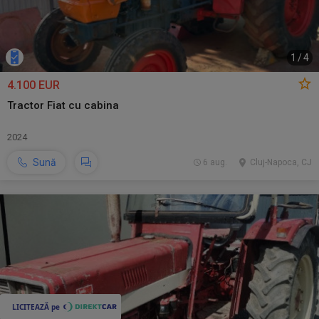
1
/
4
4.100 EUR
Tractor Fiat cu cabina
2024
Sună
6 aug.
Cluj-Napoca, CJ