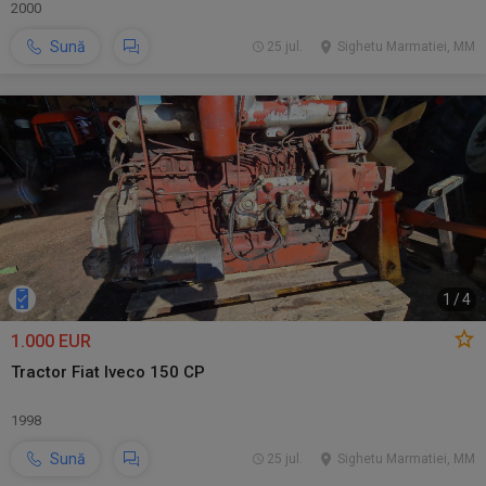
2000
Sună
25 jul.
Sighetu Marmatiei, MM
1
/
4
1.000 EUR
Tractor Fiat Iveco 150 CP
1998
Sună
25 jul.
Sighetu Marmatiei, MM