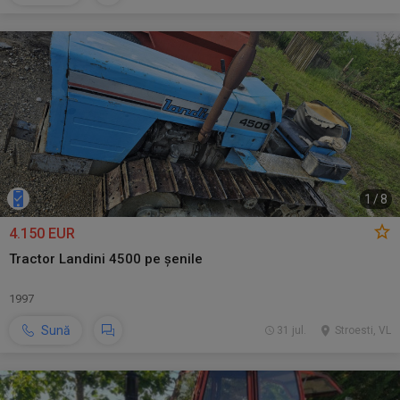
1
/
8
4.150 EUR
Tractor Landini 4500 pe șenile
1997
Sună
31 jul.
Stroesti, VL