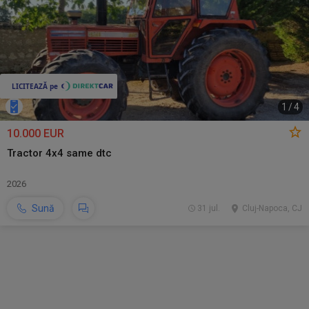
1
/
4
10.000 EUR
Tractor 4x4 same dtc
2026
Sună
31 jul.
Cluj-Napoca, CJ