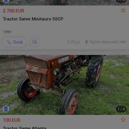
3.700 EUR
Tractor Same Minitauro 50CP
1999
Sună
25 jul.
Sighetu Marmatiei, MM
1
/
4
100 EUR
Tractor Same Atlanta