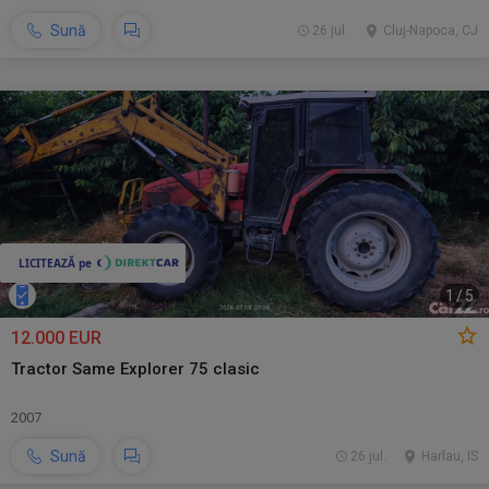
Sună
26 jul.
Cluj-Napoca, CJ
1
/
5
12.000 EUR
Tractor Same Explorer 75 clasic
2007
Sună
26 jul.
Harlau, IS