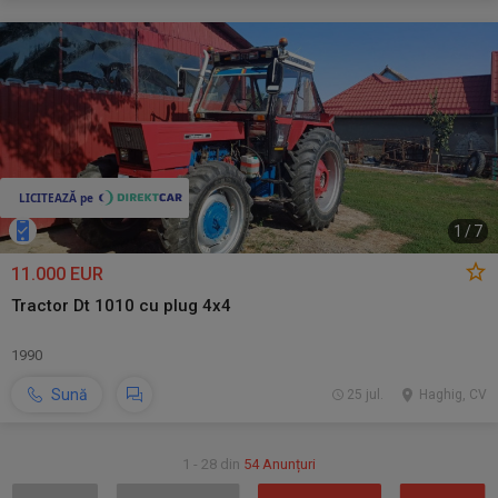
1
/
7
11.000 EUR
Tractor Dt 1010 cu plug 4x4
1990
Sună
25 jul.
Haghig, CV
1 - 28 din
54 Anunțuri