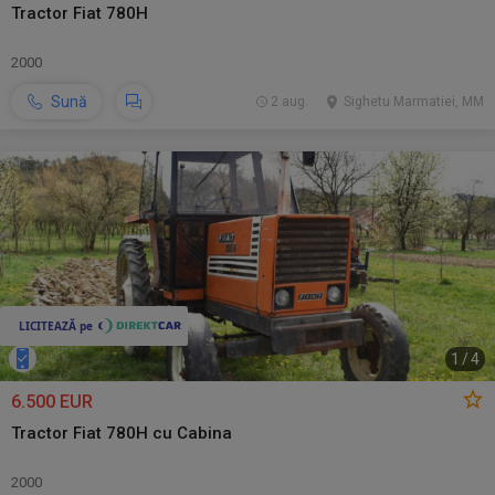
Tractor Fiat 780H
2000
Sună
2 aug.
Sighetu Marmatiei, MM
1
/
4
6.500 EUR
Tractor Fiat 780H cu Cabina
2000