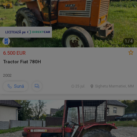
1
/
4
6.500 EUR
Tractor Fiat 780H
2002
Sună
25 jul.
Sighetu Marmatiei, MM