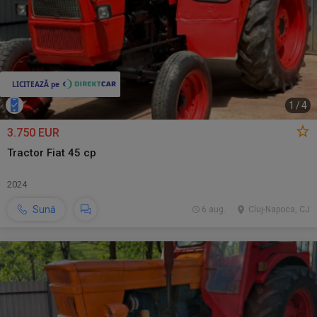
1
/
4
3.750 EUR
Tractor Fiat 45 cp
2024
Sună
6 aug.
Cluj-Napoca, CJ