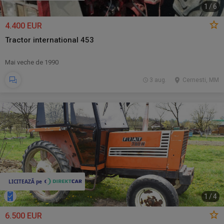
1
/
6
4.400 EUR
Tractor international 453
Mai veche de 1990
3 aug.
Cernesti, MM
1
/
4
6.500 EUR