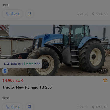
1993
Sună
29 jul.
Arad, AR
1
/
10
14.900 EUR
Tractor New Holland TG 255
2001
Sună
29 jul.
Arad, AR