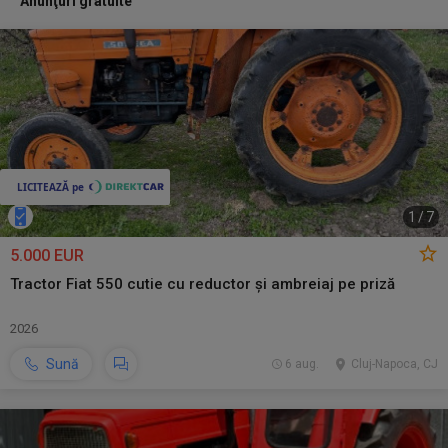
Anunţuri gratuite
1
/
7
5.000 EUR
Tractor Fiat 550 cutie cu reductor și ambreiaj pe priză
2026
Sună
6 aug.
Cluj-Napoca, CJ