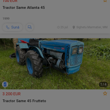
100 EUR
Tractor Same Atlanta 45
1999
Sună
25 jul.
Sighetu Marmatiei, MM
1
/
4
3.200 EUR
Tractor Same 45 Frutteto