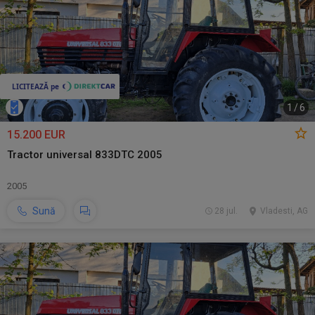
1
/
6
15.200 EUR
Tractor universal 833DTC 2005
2005
Sună
28 jul.
Vladesti, AG