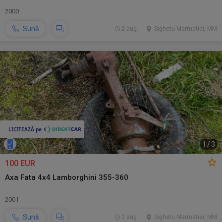
2000
Sună
2 aug.
Sighetu Marmatiei, MM
1
/
3
100 EUR
Axa Fata 4x4 Lamborghini 355-360
2001
Sună
2 aug.
Sighetu Marmatiei, MM