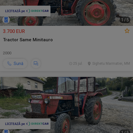
1
/
5
3.700 EUR
Tractor Same Minitauro
2000
Sună
25 jul.
Sighetu Marmatiei, MM
1
/
5