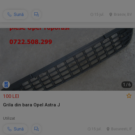
Sună
15 jul.
Brasov, BV
1
/
6
100 LEI
Grila din bara Opel Astra J
Utilizat
Sună
15 jul.
Bucuresti, IF