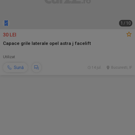
1
/
10
30 LEI
Capace grile laterale opel astra j facelift
Utilizat
Sună
14 jul.
Bucuresti, IF