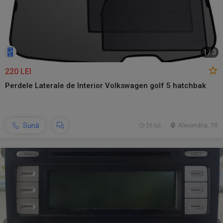
1
/
3
220 LEI
Perdele Laterale de Interior Volkswagen golf 5 hatchbak
Sună
26 jul.
Alexandria, TR