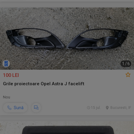
1
/
6
100 LEI
Grile proiectoare Opel Astra J facelift
Nou
Sună
15 jul.
Bucuresti, IF