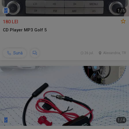
1
/
5
180 LEI
CD Player MP3 Golf 5
Sună
26 jul.
Alexandria, TR
1
/
4