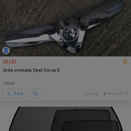
50 LEI
Grila cromata Opel Corsa D
Utilizat
Sună
3 aug.
Bucuresti, IF