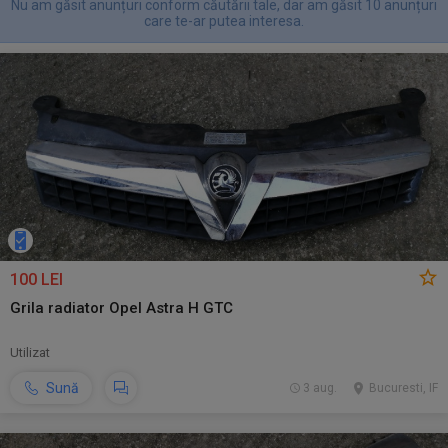
Nu am găsit anunțuri conform căutării tale, dar am găsit 10 anunțuri
care te-ar putea interesa.
100 LEI
Grila radiator Opel Astra H GTC
Utilizat
Sună
3 aug.
Bucuresti, IF