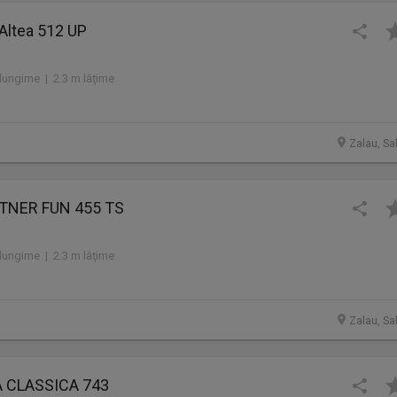
 Altea 512 UP
lungime | 2.3 m lăţime
Zalau, Sa
STNER FUN 455 TS
lungime | 2.3 m lăţime
Zalau, Sa
A CLASSICA 743