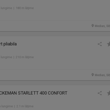
 lungime | 180 m lăţime
Medias, Sib
t pliabila
 lungime | 210 m lăţime
Medias, Sib
RCKEMAN STARLETT 400 CONFORT
 lungime | 2.1 m lăţime