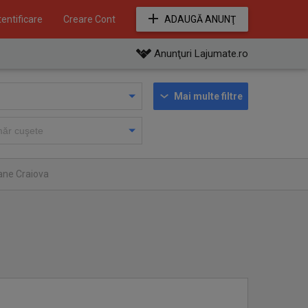
entificare
Creare Cont
ADAUGĂ ANUNŢ
Anunţuri Lajumate.ro
Mai multe filtre
ane Craiova