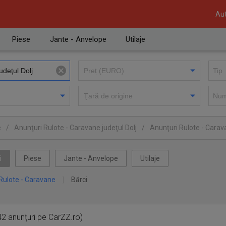
Aut
Piese
Jante - Anvelope
Utilaje
e
/
Anunţuri Rulote - Caravane judeţul Dolj
/
Anunţuri Rulote - Carav
i
Piese
Jante - Anvelope
Utilaje
Rulote - Caravane
Bărci
2 anunțuri pe CarZZ.ro)