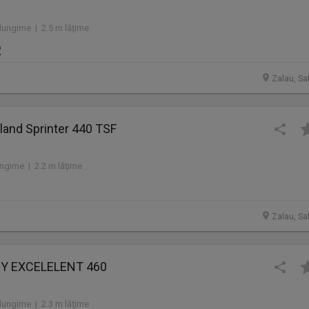
lungime | 2.5 m lăţime
R
Zalau, Sa
land Sprinter 440 TSF
ngime | 2.2 m lăţime
Zalau, Sa
BY EXCELELENT 460
lungime | 2.3 m lăţime