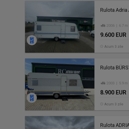
Rulota Adria
2006 | 6.7 m 
9.600 EUR
Acum 3 zile
Rulota BÜR
2003 | 5.9 m 
8.900 EUR
Acum 3 zile
Rulota ADRI