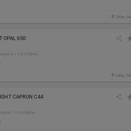
Zalau, Sa
T OPAL 650
lungime | 2.5 m lăţime
R
Zalau, Sa
LIGHT CAPRUN C44
ngime | 2.3 m lăţime
R