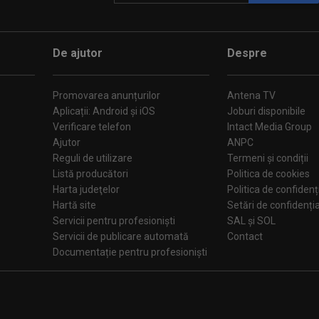
De ajutor
Despre
Promovarea anunțurilor
Antena TV
Aplicații: Android și iOS
Joburi disponibile
Verificare telefon
Intact Media Group
Ajutor
ANPC
Reguli de utilizare
Termeni și condiții
Listă producători
Politica de cookies
Harta judeţelor
Politica de confidenț
Hartă site
Setări de confiden
Servicii pentru profesioniști
SAL și SOL
Servicii de publicare automată
Contact
Documentație pentru profesioniști