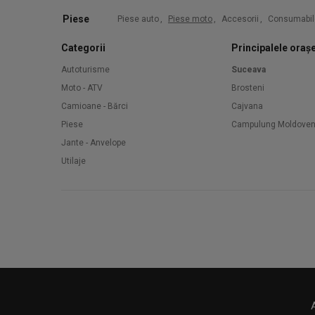
Piese
Piese auto
,
Piese moto
,
Accesorii
,
Consumabil
Categorii
Principalele oraș
Autoturisme
Suceava
Moto - ATV
Brosteni
Camioane - Bărci
Cajvana
Piese
Campulung Moldove
Jante - Anvelope
Utilaje