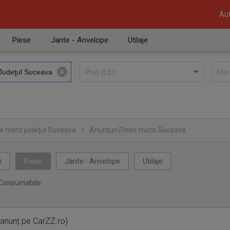
Aut
Piese
Jante - Anvelope
Utilaje
se moto judeţul Suceava
/
Anunţuri Piese moto Suceava
i
Piese
Jante - Anvelope
Utilaje
Consumabile
anunț pe CarZZ.ro)