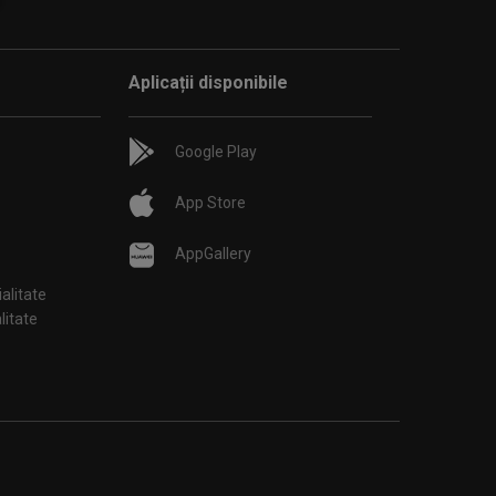
Aplicații disponibile
Google Play
App Store
AppGallery
ialitate
țialitate