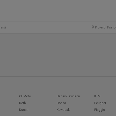
mână
Ploiesti, Prah
CF Moto
Harley-Davidson
KTM
Derbi
Honda
Peugeot
Ducati
Kawasaki
Piaggio