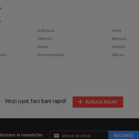
e
e
Dolhasca
Liteni
Falticeni
Milisauti
Frasin
Radauti
nesc
Gura Humorului
Salcea
Vinzi ușor, faci bani rapid!
ADAUGĂ ANUNŢ
Abonare la newsletter
ABONARE