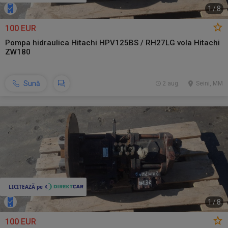
1
/
8
100 EUR
Pompa hidraulica Hitachi HPV125BS / RH27LG vola Hitachi
ZW180
Sună
2 aug.
Seini, MM
1
/
8
100 EUR