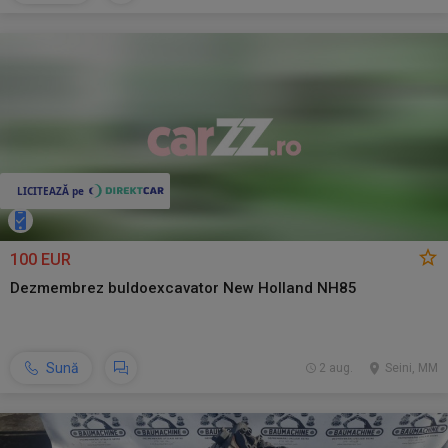
100 EUR
Dezmembrez buldoexcavator New Holland NH85
Sună
2 aug.
Seini, MM