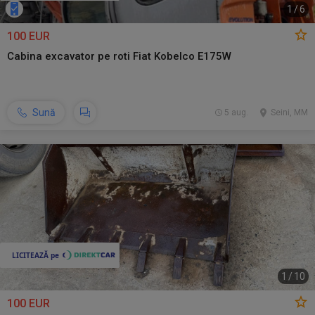
1
/
6
100 EUR
Cabina excavator pe roti Fiat Kobelco E175W
Sună
5 aug.
Seini, MM
1
/
10
100 EUR