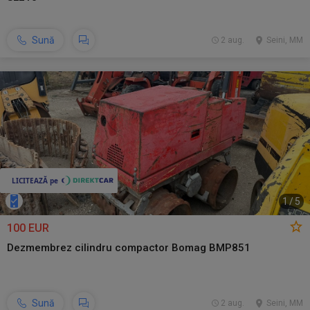
Sună
2 aug.
Seini, MM
1
/
5
100 EUR
Dezmembrez cilindru compactor Bomag BMP851
Sună
2 aug.
Seini, MM