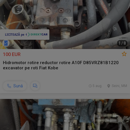
1
/
8
100 EUR
Hidromotor rotire reductor rotire A10F D85VRZ81B1220
excavator pe roti Fiat Kobe
Sună
5 aug.
Seini, MM