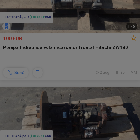
1
/
8
100 EUR
Pompa hidraulica vola incarcator frontal Hitachi ZW180
Sună
2 aug.
Seini, MM