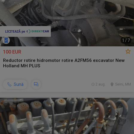
1
/
7
100 EUR
Reductor rotire hidromotor rotire A2FM56 excavator New
Holland MH PLUS
Sună
2 aug.
Seini, MM