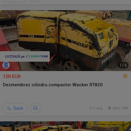
1
/
6
100 EUR
Dezmembrez cilindru compactor Wacker RT820
Sună
2 aug.
Seini, MM