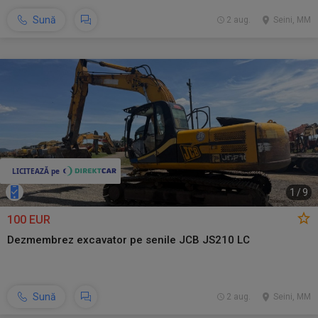
Sună
2 aug.
Seini, MM
1
/
9
100 EUR
Dezmembrez excavator pe senile JCB JS210 LC
Sună
2 aug.
Seini, MM