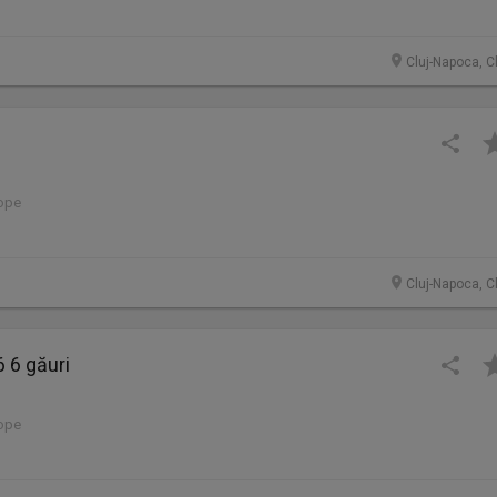
Cluj-Napoca, C
lope
Cluj-Napoca, C
 6 găuri
lope