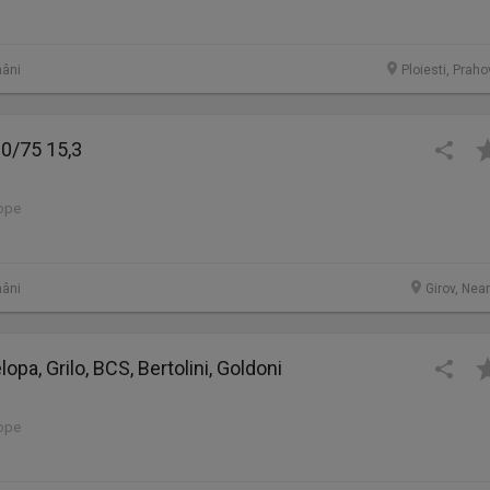
âni
Ploiesti, Prah
0/75 15,3
lope
âni
Girov, Nea
opa, Grilo, BCS, Bertolini, Goldoni
lope