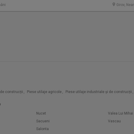
âni
Girov, Nea
i de construcții
,
Piese utilaje agricole
,
Piese utilaje industriale și de construcții
,
e
Nucet
Valea Lui Mihai
Sacueni
Vascau
Salonta