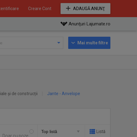
entificare
Creare Cont
ADAUGĂ ANUNŢ
Anunţuri Lajumate.ro
Mai multe filtre
iale și de construcții
Jante - Anvelope
Listă
Doar cu poze