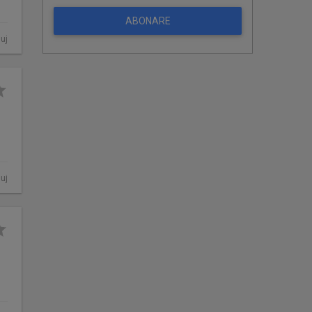
ABONARE
luj
luj