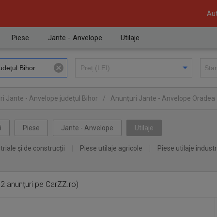
Aut
Piese
Jante - Anvelope
Utilaje
i Jante - Anvelope judeţul Bihor
/
Anunţuri Jante - Anvelope Oradea
i
Piese
Jante - Anvelope
Utilaje
triale și de construcții
Piese utilaje agricole
Piese utilaje industr
2 anunțuri pe CarZZ.ro)