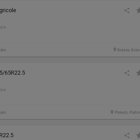
gricole
lope
âni
Brasov, Bras
5/65R22.5
lope
âni
Ploiesti, Prah
R22.5