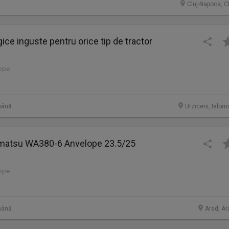
Cluj-Napoca, C
ice inguste pentru orice tip de tractor
lope
mână
Urziceni, Ialom
omatsu WA380-6 Anvelope 23.5/25
lope
mână
Arad, Ar