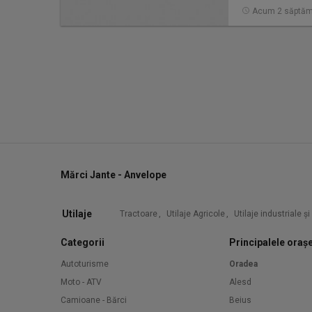
Acum 2 săptăm
Mărci Jante - Anvelope
Utilaje
Tractoare
,
Utilaje Agricole
,
Utilaje industriale ș
Categorii
Principalele oraș
Autoturisme
Oradea
Moto - ATV
Alesd
Camioane - Bărci
Beius