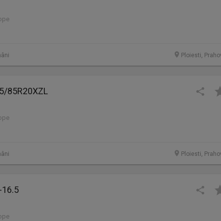
lope
âni
Ploiesti, Prah
95/85R20XZL
lope
âni
Ploiesti, Prah
-16.5
lope