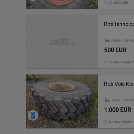
Acum 2 zile
Roti tehnolog
Jante - Anve
500 EUR
Acum o săptă
Roti Vola K
Jante - Anve
1.000 EUR
Acum o săptă