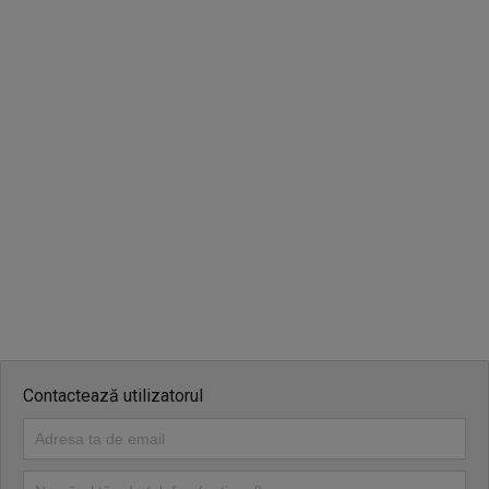
Pentru mai multe informati la telefon 0475500238
Contactează utilizatorul