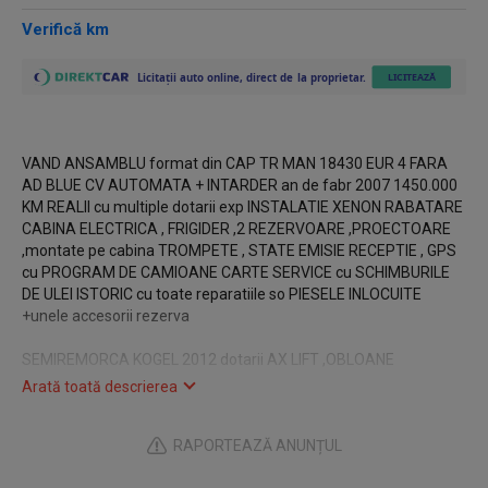
Verifică km
VAND ANSAMBLU format din CAP TR MAN 18430 EUR 4 FARA
AD BLUE CV AUTOMATA + INTARDER an de fabr 2007 1450.000
KM REALII cu multiple dotarii exp INSTALATIE XENON RABATARE
CABINA ELECTRICA , FRIGIDER ,2 REZERVOARE ,PROECTOARE
,montate pe cabina TROMPETE , STATE EMISIE RECEPTIE , GPS
cu PROGRAM DE CAMIOANE CARTE SERVICE cu SCHIMBURILE
DE ULEI ISTORIC cu toate reparatiile so PIESELE INLOCUITE
+unele accesorii rezerva
SEMIREMORCA KOGEL 2012 dotarii AX LIFT ,OBLOANE
LATERALE DIN ALUMINIU ,LADA PALETII 2 LAZI PT SCULE ,BIDON
Arată toată descrierea
PT APA CHINGII 20 BUC COLTARE 40 BUC COVORASE DE
CAUCIUC CABLU VAMAL ,INTREG ANSAMBLU A LUCRAT NUMAI
RAPORTEAZĂ ANUNȚUL
PE COMUNITATE cu plecare din DANEMARCA ,de catre un singur
sofer adica PROPRIETARUL PRET INFORMATIV 20.000 EUR