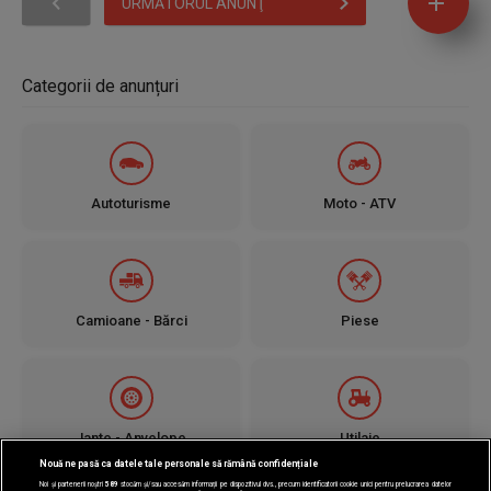
URMĂTORUL ANUNŢ
Categorii de anunțuri
Autoturisme
Moto - ATV
Camioane - Bărci
Piese
Jante - Anvelope
Utilaje
Nouă ne pasă ca datele tale personale să rămână confidențiale
Noi și partenerii noștri
589
stocăm și/sau accesăm informații pe dispozitivul dvs., precum identificatorii cookie unici pentru prelucrarea datelor