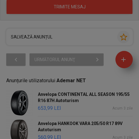
SALVEAZĂ ANUNȚUL
URMĂTORUL ANUNŢ
Anunțurile utilizatorului
Ademar NET
Anvelopa CONTINENTAL ALL SEASON 195/55
R16 87H Autoturism
653,99 LEI
Acum 3 zile
Anvelopa HANKOOK VARA 205/50 R17 89V
Autoturism
560,99 LEI
Acum 3 zile