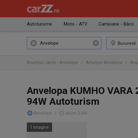
Autoturisme
Moto - ATV
Camioane - Bărci
Anvelope
Anunţuri Jante - Anvelope
/
Anunţuri Anvelope
/
Anu
Anvelopa KUMHO VARA 
94W Autoturism
Anvelope
|
acum 3 zile
1 imagine