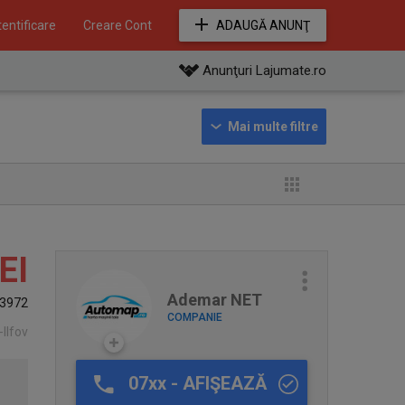
entificare
Creare Cont
ADAUGĂ ANUNŢ
Anunţuri Lajumate.ro
EI
Ademar NET
3972
COMPANIE
-Ilfov
07xx - AFIŞEAZĂ