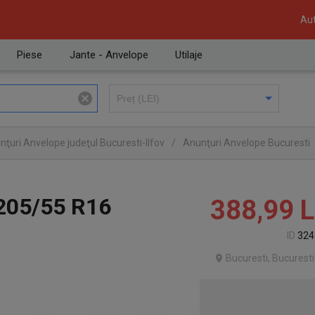
Aut
Piese
Jante - Anvelope
Utilaje
nţuri Anvelope judeţul Bucuresti-Ilfov
/
Anunţuri Anvelope Bucuresti
205/55 R16
388,99
L
ID
324
Bucuresti, Bucuresti