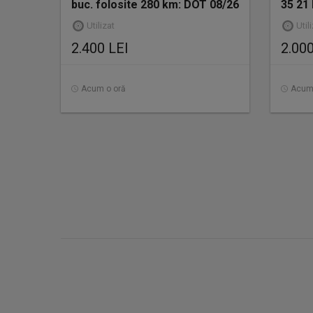
buc. folosite 280 km: DOT 08/26
35 21
235/50/R19 99V
Venus
Utilizat
Util
2.400 LEI
2.000
Acum o oră
Acum 