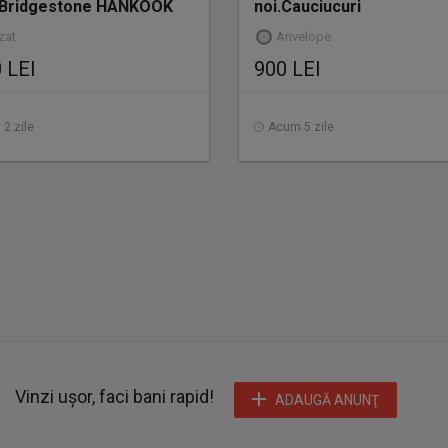
 Bridgestone HANKOOK
noi.Cauciucuri
 265 40 21
izat
Anvelope
 LEI
900 LEI
2 zile
Acum 5 zile
Vinzi ușor, faci bani rapid!
ADAUGĂ ANUNŢ