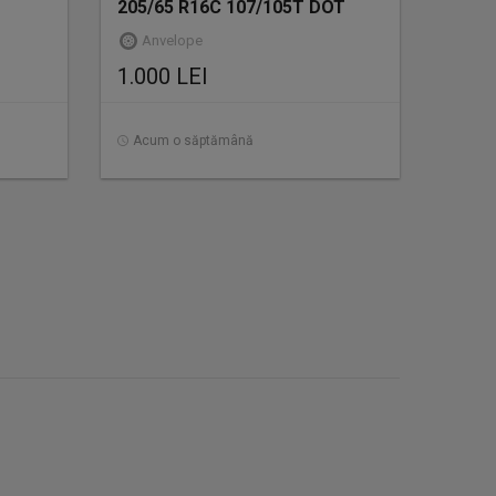
205/65 R16C 107/105T DOT
2023
Anvelope
1.000 LEI
Acum o săptămână