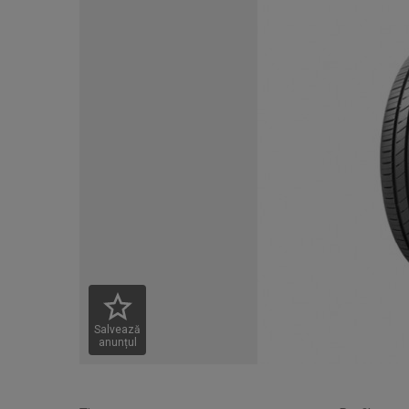
Salvează
anunțul