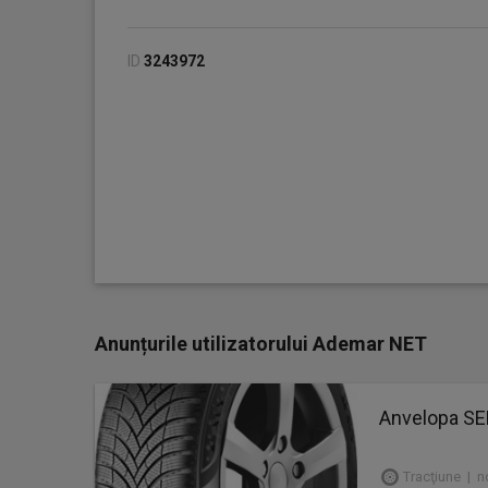
ID
3243972
Anunțurile utilizatorului Ademar NET
Anvelopa SE
Tracţiune | n