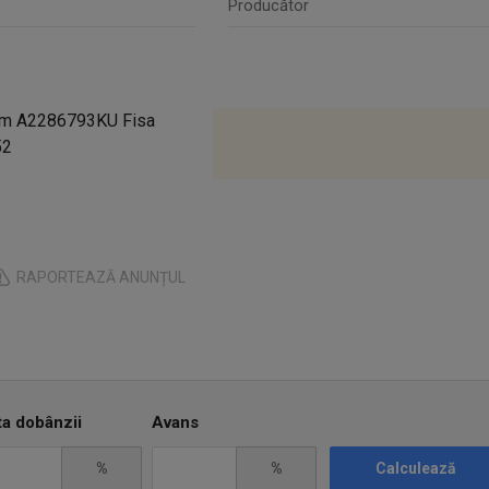
Producător
sm A2286793KU Fisa
52
RAPORTEAZĂ ANUNȚUL
ta dobânzii
Avans
%
%
Calculează