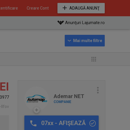
entificare
Creare Cont
ADAUGĂ ANUNŢ
Anunţuri Lajumate.ro
EI
Ademar NET
3977
COMPANIE
-Ilfov
07xx - AFIŞEAZĂ