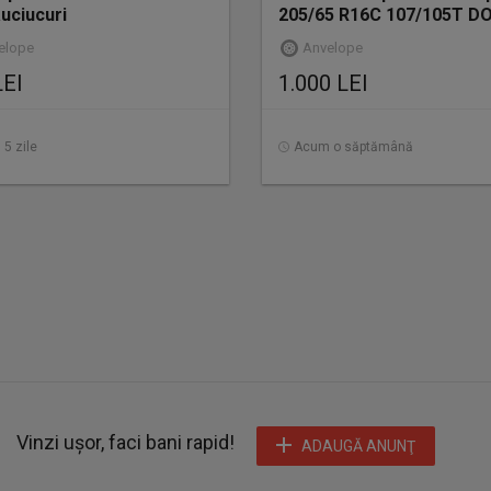
uciucuri
205/65 R16C 107/105T D
2023
elope
Anvelope
LEI
1.000 LEI
5 zile
Acum o săptămână
Vinzi ușor, faci bani rapid!
ADAUGĂ ANUNŢ