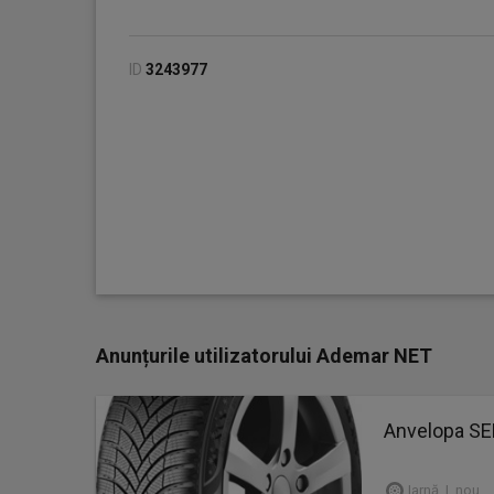
ID
3243977
Anunțurile utilizatorului Ademar NET
Anvelopa SE
Iarnă | nou