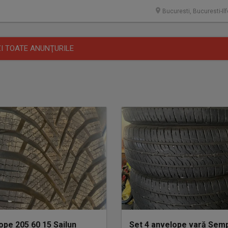
Bucuresti, Bucuresti-Il
I TOATE ANUNŢURILE
ope 205 60 15 Sailun
Set 4 anvelope vară Semp