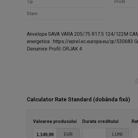
Tip
Profil
Stare
Anvelopa SAVA VARA 205/75 R17.5 124/122M CA
energetica : https://eprel.ec.europa.eu/qr/530683 G
Denumire Profil: ORJAK 4
Calculator Rate Standard (dobânda fixă)
Valoarea produsului
Durata creditului
Ra
EUR
LUNI