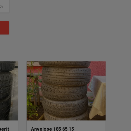
fov
erit
Anvelope 185 65 15