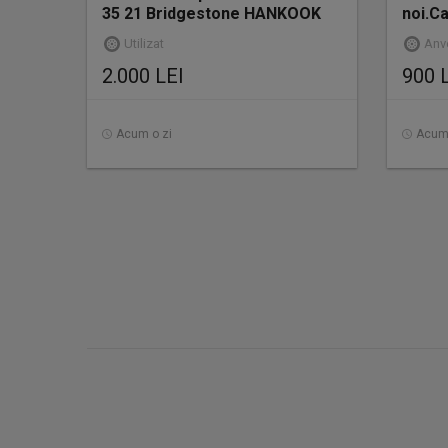
35 21 Bridgestone HANKOOK
noi.Ca
Venus 265 40 21
Utilizat
Anv
2.000 LEI
900 
Acum o zi
Acum 