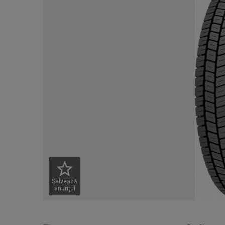
Salvează
anunțul