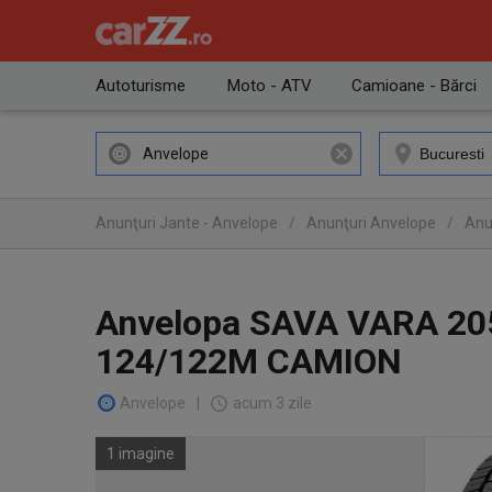
Autoturisme
Moto - ATV
Camioane - Bărci
Anvelope
Anunţuri Jante - Anvelope
/
Anunţuri Anvelope
/
Anu
Anvelopa SAVA VARA 20
124/122M CAMION
Anvelope
|
acum 3 zile
1 imagine