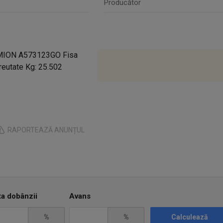
Producător
MION A573123GO Fisa
reutate Kg: 25.502
RAPORTEAZĂ ANUNȚUL
ta dobânzii
Avans
%
%
Calculează