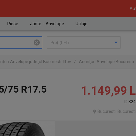
Aut
Piese
Jante - Anvelope
Utilaje
nţuri Anvelope judeţul Bucuresti-Ilfov
/
Anunţuri Anvelope Bucuresti
5/75 R17.5
1.149,99
L
ID
324
Bucuresti, Bucuresti