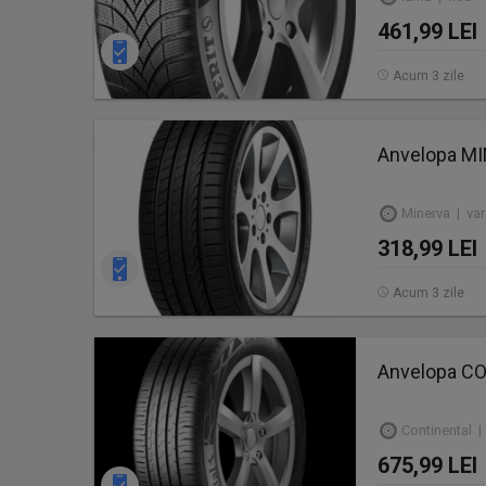
461,99 LEI
Acum 3 zile
Anvelopa M
Minerva | va
318,99 LEI
Acum 3 zile
Anvelopa C
Continental |
675,99 LEI