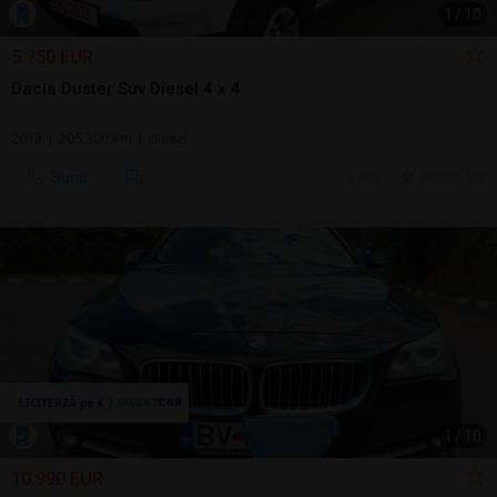
1
/
10
5.750 EUR
Dacia Duster Suv Diesel 4 x 4
2013 | 205.300 km | diesel
Sună
5 aug.
Brasov, BV
1
/
10
10.990 EUR