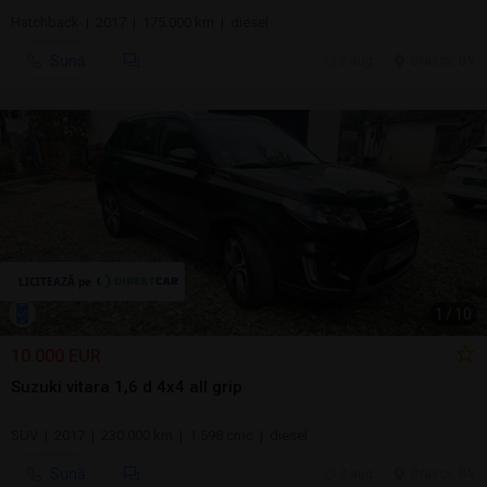
Hatchback | 2017 | 175.000 km | diesel
Sună
2 aug.
Brasov, BV
1
/
10
10.000 EUR
Suzuki vitara 1,6 d 4x4 all grip
SUV | 2017 | 230.000 km | 1.598 cmc | diesel
Sună
2 aug.
Brasov, BV