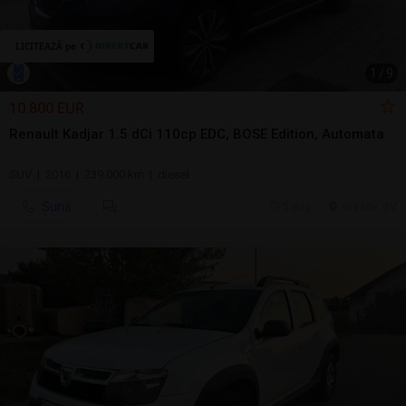
1
/
9
10.800 EUR
Renault Kadjar 1.5 dCi 110cp EDC, BOSE Edition, Automata
SUV | 2016 | 239.000 km | diesel
Sună
5 aug.
Brasov, BV