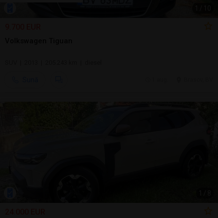
1
/
10
9.700 EUR
Volkswagen Tiguan
SUV | 2013 | 205.243 km | diesel
Sună
1 aug.
Brasov, BV
1
/
8
24.000 EUR