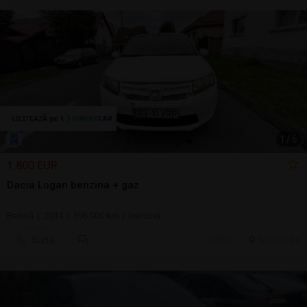
1
/
6
1.800 EUR
Dacia Logan benzina + gaz
Berlină | 2014 | 356.000 km | benzină
Sună
30 jul.
Brasov, BV