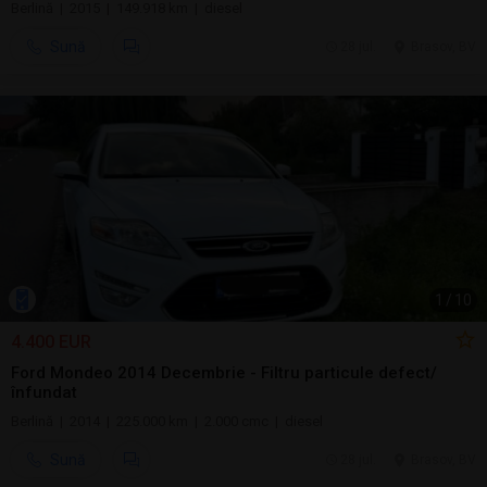
Berlină | 2015 | 149.918 km | diesel
Sună
28 jul.
Brasov, BV
1
/
10
4.400 EUR
Ford Mondeo 2014 Decembrie - Filtru particule defect/
înfundat
Berlină | 2014 | 225.000 km | 2.000 cmc | diesel
Sună
28 jul.
Brasov, BV