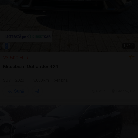
1
/
10
23.500 EUR
Mitsubishi Outlander 4X4
SUV | 2020 | 115.000 km | benzină
Sună
6 aug.
Brasov, BV