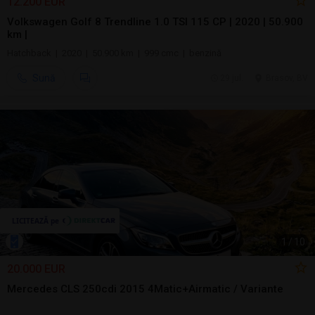
12.200 EUR
Volkswagen Golf 8 Trendline 1.0 TSI 115 CP | 2020 | 50.900
km |
Hatchback | 2020 | 50.900 km | 999 cmc | benzină
Sună
29 jul.
Brasov, BV
1
/
10
20.000 EUR
Mercedes CLS 250cdi 2015 4Matic+Airmatic / Variante