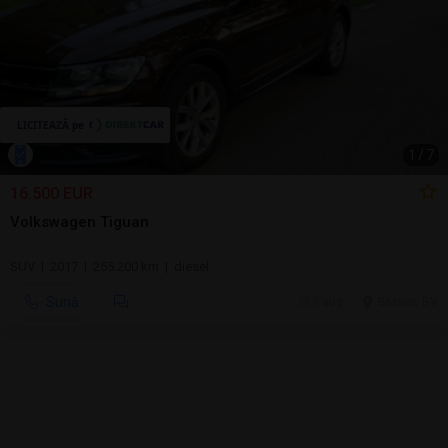
1
/
7
16.500 EUR
Volkswagen Tiguan
SUV | 2017 | 255.200 km | diesel
Sună
2 aug.
Brasov, BV