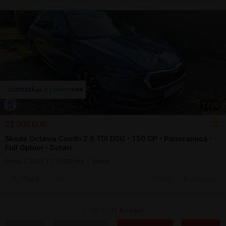
1
/
10
22.900 EUR
Skoda Octavia Combi 2.0 TDI DSG • 150 CP • Panoramică •
Full Option • Dotari
Break | 2021 | 110.000 km | diesel
Sună
28 jul.
Brasov, BV
1 - 28 din
77 Anunțuri