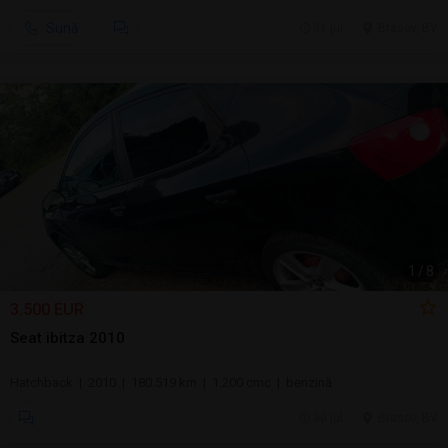
Sună
31 jul.
Brasov, BV
1
/
8
3.500 EUR
Seat ibitza 2010
Hatchback | 2010 | 180.519 km | 1.200 cmc | benzină
30 jul.
Brasov, BV