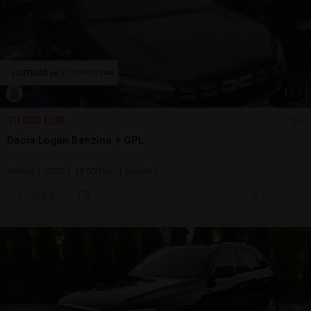
1
/
7
10.000 EUR
Dacia Logan Benzina + GPL
Berlină | 2022 | 18.000 km | benzină
Sună
30 jul.
Brasov, BV