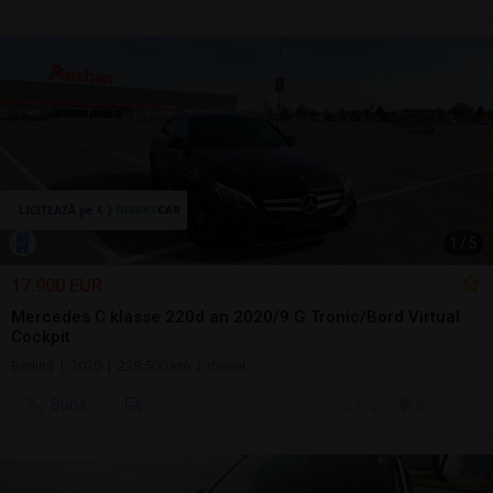
1
/
5
17.900 EUR
Mercedes C klasse 220d an 2020/9 G Tronic/Bord Virtual
Cockpit
Berlină | 2020 | 228.500 km | diesel
Sună
2 aug.
Brasov, BV