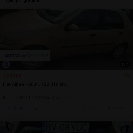
Anunţuri gratuite
1
/
4
2.500 LEI
Fiat Albea - 2004, 122.319 km
Berlină | 2004 | 122.319 km | benzină
Sună
ieri, 10:20
Brasov, BV