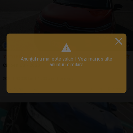
1
/
6
7.300 EUR
Anunțul nu mai este valabil. Vezi mai jos alte
anunțuri similare
Citroen C3 - 2020
2020 | 90.000 km | 1.200 cmc | benzină
Sună
1 aug.
Brasov, BV