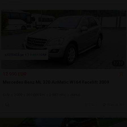
1
/
10
12.990 EUR
Mercedes Benz ML 320 AirMatic W164 Facelift 2009
SUV | 2009 | 207.000 km | 2.987 cmc | diesel
3 aug.
Brasov, BV