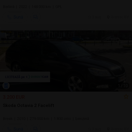
Berlină | 2022 | 148.000 km | GPL
Sună
3 aug.
Brasov, BV
1
/
10
3.200 EUR
Skoda Octavia 2 Facelift
Break | 2010 | 279.000 km | 1.800 cmc | benzină
Sună
3 aug.
Brasov, BV