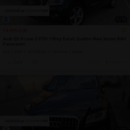
1
/
10
19.999 EUR
Audi Q5 S-Line 2.0TDI 190cp Euro6 Quattro Navi Xenon B&O
Panoramic
SUV | 2016 | 136.000 km | 1.968 cmc | diesel
Sună
30 jul.
Brasov, BV
1
/
10