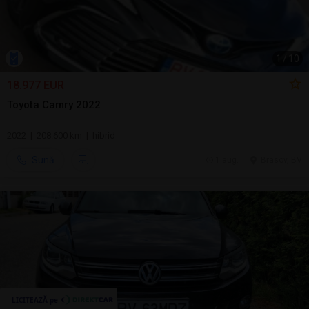
1
/
10
18.977 EUR
Toyota Camry 2022
2022 | 208.600 km | hibrid
Sună
1 aug.
Brasov, BV