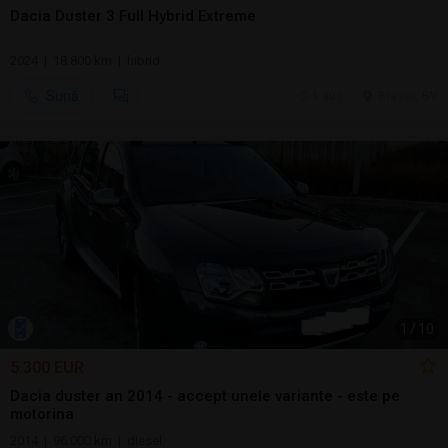
Dacia Duster 3 Full Hybrid Extreme
2024 | 18.800 km | hibrid
Sună
1 aug.
Brasov, BV
1
/
10
5.300 EUR
Dacia duster an 2014 - accept unele variante - este pe
motorina
2014 | 96.000 km | diesel