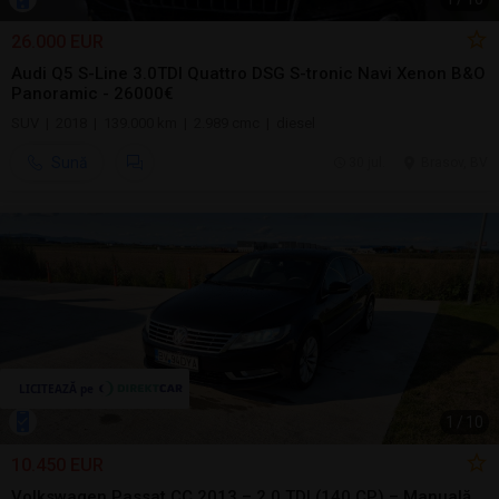
26.000 EUR
Audi Q5 S-Line 3.0TDI Quattro DSG S-tronic Navi Xenon B&O
Panoramic - 26000€
SUV | 2018 | 139.000 km | 2.989 cmc | diesel
Sună
30 jul.
Brasov, BV
1
/
10
10.450 EUR
Volkswagen Passat CC 2013 – 2.0 TDI (140 CP) – Manuală