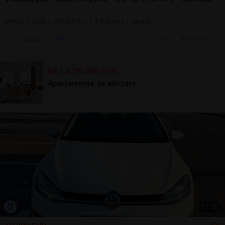
Berlină | 2012 | 289.000 km | 1.968 cmc | diesel
Sună
30 jul.
Brasov, BV
DE LA 25.000 EUR
Apartamente de vânzare
1
/
10