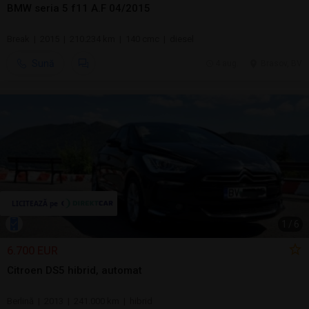
BMW seria 5 f11 A.F 04/2015
Break | 2015 | 210.234 km | 140 cmc | diesel
Sună
4 aug.
Brasov, BV
1
/
6
6.700 EUR
Citroen DS5 hibrid, automat
Berlină | 2013 | 241.000 km | hibrid