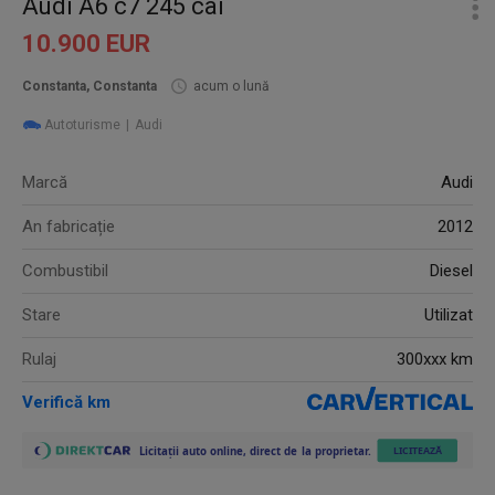
Audi A6 c7 245 cai
10.900 EUR
Constanta, Constanta
acum o lună
Autoturisme
Audi
Marcă
Audi
An fabricație
2012
Combustibil
Diesel
Stare
Utilizat
Rulaj
300xxx km
Verifică km