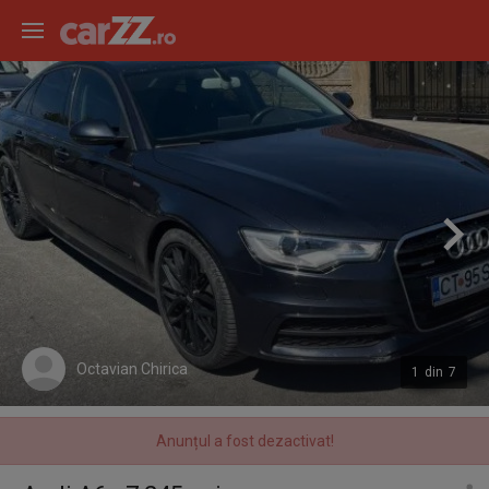
Octavian Chirica
1
din
7
Anunțul a fost dezactivat!