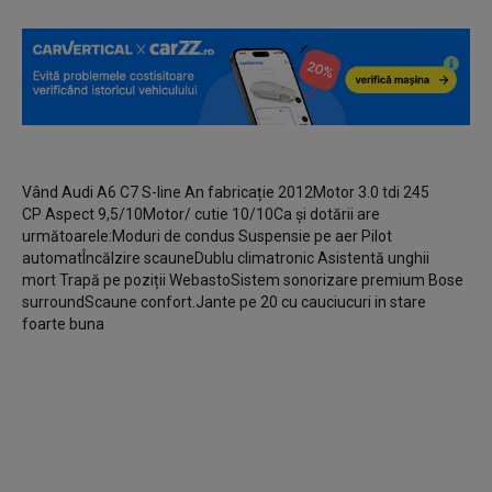
Vând Audi A6 C7 S-line An fabricație 2012Motor 3.0 tdi 245
CP Aspect 9,5/10Motor/ cutie 10/10Ca și dotării are
următoarele:Moduri de condus Suspensie pe aer Pilot
automatÎncălzire scauneDublu climatronic Asistentă unghii
mort Trapă pe poziții WebastoSistem sonorizare premium Bose
surroundScaune confort.Jante pe 20 cu cauciucuri in stare
foarte buna