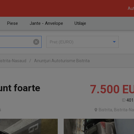
Aut
Piese
Jante - Anvelope
Utilaje
istrita-Nasaud
/
Anunţuri Autoturisme Bistrita
nt foarte
7.500
E
ID
401
ă
Bistrita, Bistrita-