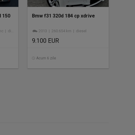
I 150
Bmw f31 320d 184 cp xdrive
 diesel
2013 | 260.654 km | diesel
9.100 EUR
Acum 6 zile