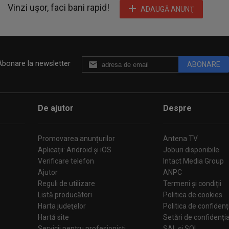
Vinzi ușor, faci bani rapid!
ADAUGĂ ANUNŢ
Abonare la newsletter
ABONARE
De ajutor
Despre
Promovarea anunțurilor
Antena TV
Aplicații: Android și iOS
Joburi disponibile
Verificare telefon
Intact Media Group
Ajutor
ANPC
Reguli de utilizare
Termeni și condiții
Listă producători
Politica de cookies
Harta judeţelor
Politica de confidenț
Hartă site
Setări de confiden
Servicii pentru profesioniști
SAL și SOL