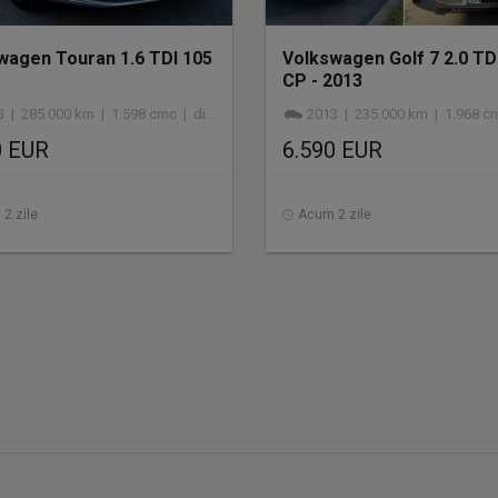
wagen Touran 1.6 TDI 105
Volkswagen Golf 7 2.0 TD
CP - 2013
 | 285.000 km | 1.598 cmc | diesel
2013 | 235.000 km | 1.968 cmc |
0 EUR
6.590 EUR
2 zile
Acum 2 zile