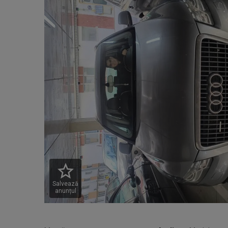
Salvează
anunțul