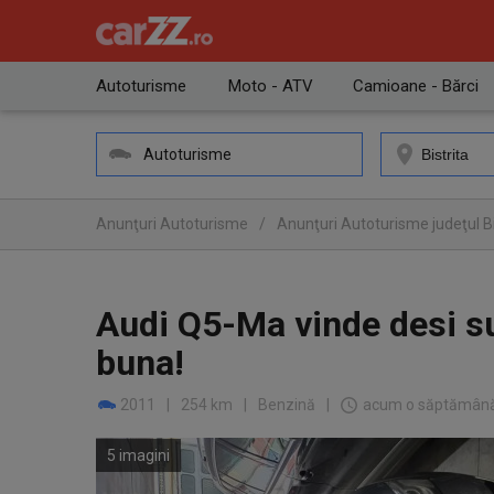
Autoturisme
Moto - ATV
Camioane - Bărci
Autoturisme
Anunţuri Autoturisme
/
Anunţuri Autoturisme judeţul B
Audi Q5-Ma vinde desi su
buna!
2011
|
254 km
|
Benzină
|
acum o săptămân
5 imagini