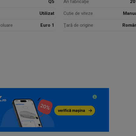
Q5
An fabricație
20
Utilizat
Cutie de viteze
Manua
oluare
Euro 1
Ţară de origine
Român