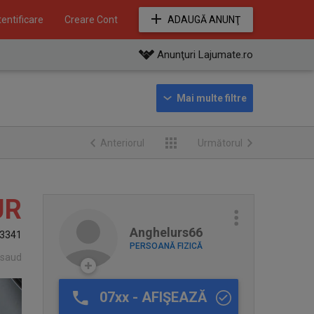
entificare
Creare Cont
ADAUGĂ ANUNŢ
Anunţuri Lajumate.ro
Anteriorul
Următorul
UR
Anghelurs66
3341
PERSOANĂ FIZICĂ
Nasaud
07xx - AFIŞEAZĂ