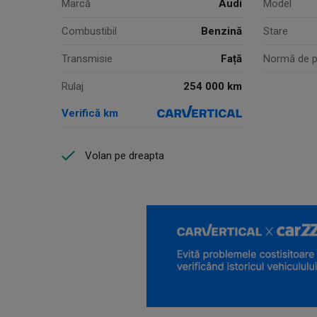
Marcă
Audi
Model
Combustibil
Benzină
Stare
Transmisie
Față
Normă de p
254 000 km
Rulaj
Verifică km
Volan pe dreapta