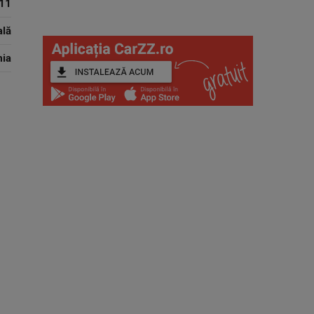
11
lă
ia