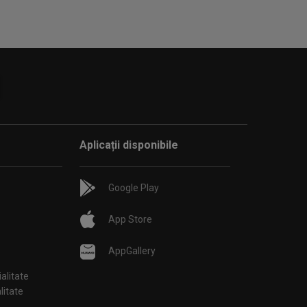
Aplicații disponibile
Google Play
App Store
AppGallery
ialitate
țialitate