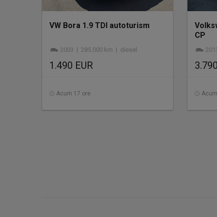
VW Bora 1.9 TDI autoturism
Volks
CP
2003 | 285.000 km | diesel
2013
1.490 EUR
3.79
Acum 17 ore
Acum 