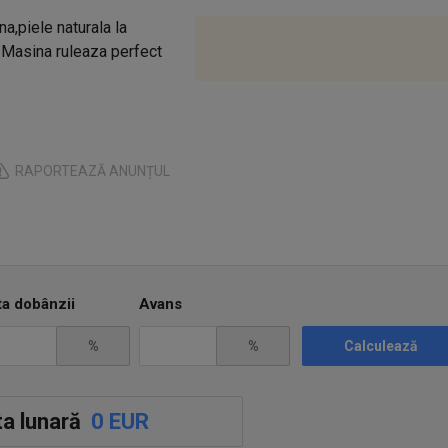
a,piele naturala la
 Masina ruleaza perfect
RAPORTEAZĂ ANUNȚUL
ta dobânzii
Avans
%
%
Calculează
a lunară
0 EUR