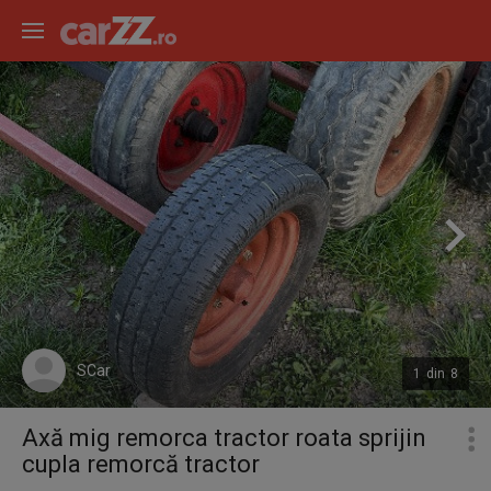
SCar
1
din
8
Axă mig remorca tractor roata sprijin
cupla remorcă tractor