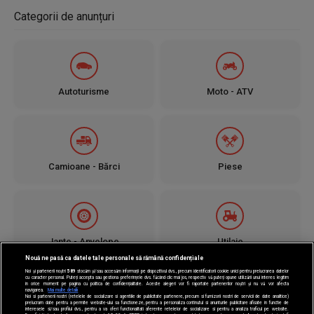
Categorii de anunțuri
Autoturisme
Moto - ATV
Camioane - Bărci
Piese
Jante - Anvelope
Utilaje
Nouă ne pasă ca datele tale personale să rămână confidențiale
Noi și partenerii noștri
589
stocăm și/sau accesăm informații pe dispozitivul dvs., precum identificatorii cookie unici pentru prelucrarea datelor
cu caracter personal. Puteți accepta sau gestiona preferințele dvs. făcând clic mai jos, respectiv vă puteți opune utilizării unui interes legitim
în orice moment pe pagina cu politica de confidențialitate. Aceste alegeri vor fi raportate partenerilor noștri și nu vă vor afecta
navigarea.
Mai multe detalii
Noi si partenerii nostri (retelele de socializare si agentiile de publicitate partenere, precum si furnizorii nostri de servicii de date analitice)
prelucram date pentru a permite website-ului sa functioneze, pentru a personaliza continutul si anunturile publicitare afisate in functie de
interesele si/sau profilul dvs., pentru a va oferi functionalitati aferente retelelor de socializare si pentru a analiza traficul pe website.