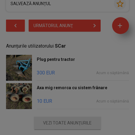
SALVEAZĂ ANUNȚUL
URMĂTORUL ANUNŢ
Anunțurile utilizatorului
SCar
Plug pentru tractor
300 EUR
Acum o săptămână
Axa mig remorca cu sistem frânare
10 EUR
Acum o săptămână
VEZI TOATE ANUNŢURILE