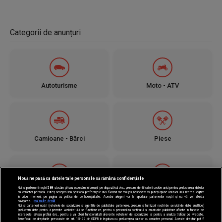
Categorii de anunțuri
Autoturisme
Moto - ATV
Camioane - Bărci
Piese
Nouă ne pasă ca datele tale personale să rămână confidențiale
Noi și partenerii noștri
589
stocăm și/sau accesăm informații pe dispozitivul dvs., precum identificatorii cookie unici pentru prelucrarea datelor
Jante - Anvelope
Utilaje
cu caracter personal. Puteți accepta sau gestiona preferințele dvs. făcând clic mai jos, respectiv vă puteți opune utilizării unui interes legitim
în orice moment pe pagina cu politica de confidențialitate. Aceste alegeri vor fi raportate partenerilor noștri și nu vă vor afecta
navigarea.
Mai multe detalii
Noi si partenerii nostri (retelele de socializare si agentiile de publicitate partenere, precum si furnizorii nostri de servicii de date analitice)
prelucram date pentru a permite website-ului sa functioneze, pentru a personaliza continutul si anunturile publicitare afisate in functie de
interesele si/sau profilul dvs., pentru a va oferi functionalitati aferente retelelor de socializare si pentru a analiza traficul pe website.
Beneficiati de drepturile prevazute de art. 15-22 din GDPR in legatura cu prelucrarea datelor cu caracter personal. Aceste drepturi pot fi