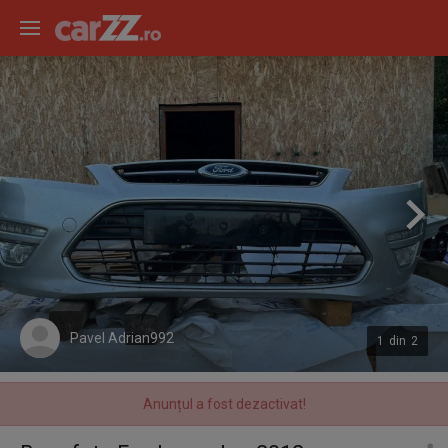
Pavel Adrian992
1
din
2
Anunțul a fost dezactivat!