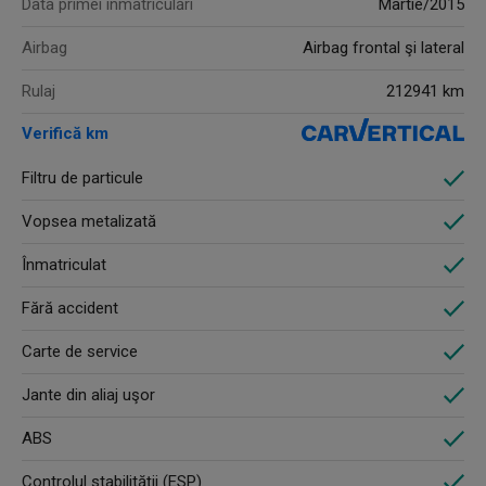
Data primei înmatriculări
Martie/2015
Airbag
Airbag frontal şi lateral
Rulaj
212941 km
Verifică km
Filtru de particule
Vopsea metalizată
Înmatriculat
Fără accident
Carte de service
Jante din aliaj uşor
ABS
Controlul stabilităţii (ESP)