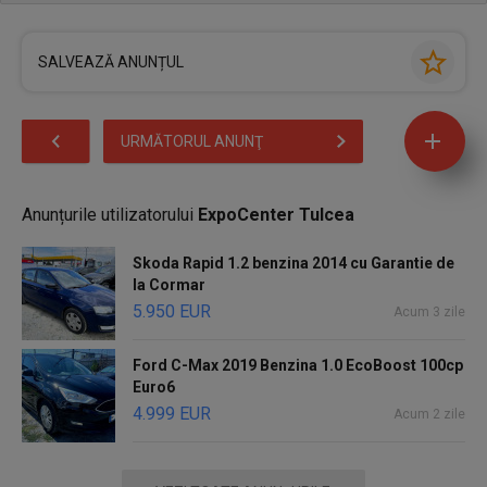
SALVEAZĂ ANUNȚUL
URMĂTORUL ANUNŢ
Anunțurile utilizatorului
ExpoCenter Tulcea
Skoda Rapid 1.2 benzina 2014 cu Garantie de
la Cormar
5.950 EUR
Acum 3 zile
Ford C-Max 2019 Benzina 1.0 EcoBoost 100cp
Euro6
4.999 EUR
Acum 2 zile