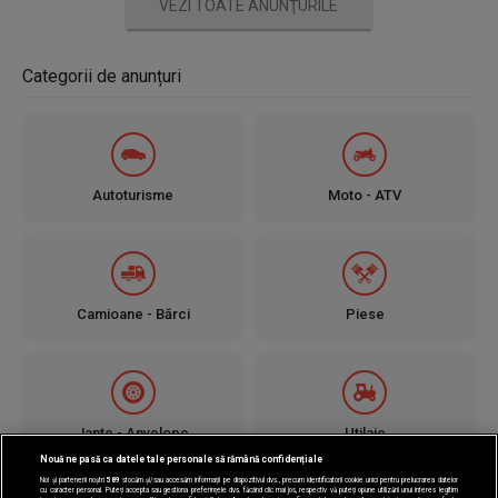
VEZI TOATE ANUNŢURILE
Categorii de anunțuri
Autoturisme
Moto - ATV
Camioane - Bărci
Piese
Jante - Anvelope
Utilaje
Nouă ne pasă ca datele tale personale să rămână confidențiale
Noi și partenerii noștri
589
stocăm și/sau accesăm informații pe dispozitivul dvs., precum identificatorii cookie unici pentru prelucrarea datelor
cu caracter personal. Puteți accepta sau gestiona preferințele dvs. făcând clic mai jos, respectiv vă puteți opune utilizării unui interes legitim