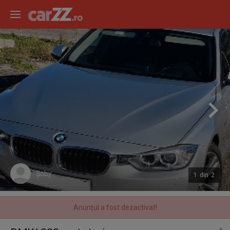
Șoby
1
din
2
Anunțul a fost dezactivat!