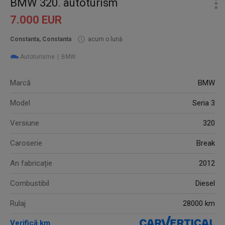
BMW 320. autoturism
7.000 EUR
Constanta, Constanta
acum o lună
Autoturisme
BMW
Marcă
BMW
Model
Seria 3
Versiune
320
Caroserie
Break
An fabricație
2012
Combustibil
Diesel
Rulaj
28000 km
Verifică km