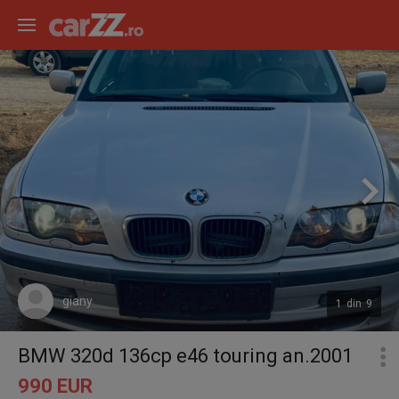
giany
1
din
9
BMW 320d 136cp e46 touring an.2001
990 EUR