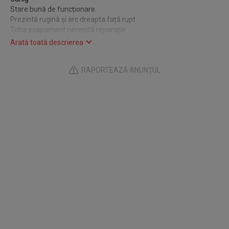
Stare bună de funcționare
Prezintă rugină și arc dreapta față rupt
Toba eșapament necesită reparație
Recent adus din Austria
Arată toată descrierea
se pot elibera Nr Roșii
Accept schimb
RAPORTEAZĂ ANUNȚUL