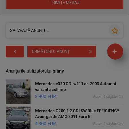
SALVEAZĂ ANUNȚUL
URMĂTORUL ANUNŢ
Anunțurile utilizatorului
giany
Mercedes e320 CDI w211 an.2003 Automat
variante schimb
3.890 EUR
Acum 2 săptămâni
Mercedes C200 2.2 CDI SW Blue EFFICIENCY
Avantgarde AMG 2011 Euro 5
4.300 EUR
Acum 2 săptămâni