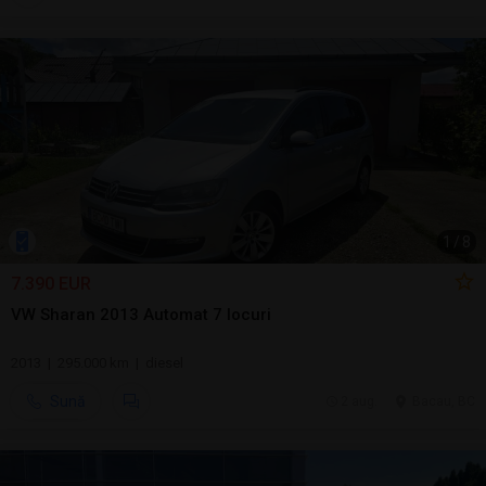
1
/
8
7.390 EUR
VW Sharan 2013 Automat 7 locuri
2013 | 295.000 km | diesel
Sună
2 aug.
Bacau, BC