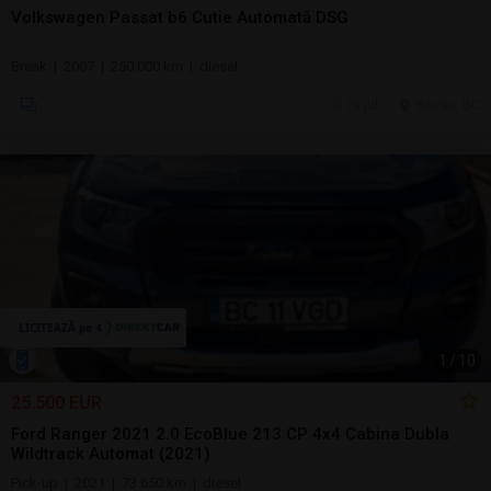
Volkswagen Passat b6 Cutie Automată DSG
Break | 2007 | 250.000 km | diesel
29 jul.
Bacau, BC
1
/
10
25.500 EUR
Ford Ranger 2021 2.0 EcoBlue 213 CP 4x4 Cabina Dubla
Wildtrack Automat (2021)
Pick-up | 2021 | 73.650 km | diesel