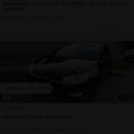
Volkswagen / Passat / 2.0 TDI / 140CP / An 2010 / Euro 6 /
Automată
Break | 2010 | 304.699 km | diesel
3 aug.
Bacau, BC
1
/
10
3.950 EUR
Citroen C5 2.0 HDI 140 cai Euro5
Break | 2009 | 255.925 km | 1.998 cmc | diesel