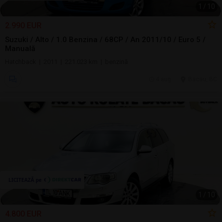
1
/
10
2.990 EUR
Suzuki / Alto / 1.0 Benzina / 68CP / An 2011/10 / Euro 5 /
Manuală
Hatchback | 2011 | 221.023 km | benzină
4 aug.
Bacau, BC
1
/
10
4.800 EUR