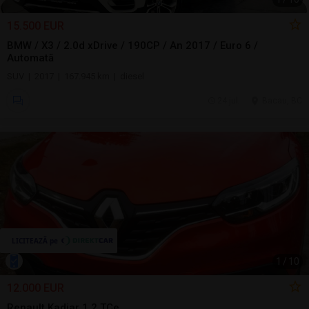
15.500 EUR
BMW / X3 / 2.0d xDrive / 190CP / An 2017 / Euro 6 /
Automată
SUV | 2017 | 167.945 km | diesel
24 jul.
Bacau, BC
1
/
10
12.000 EUR
Renault Kadjar 1.2 TCe