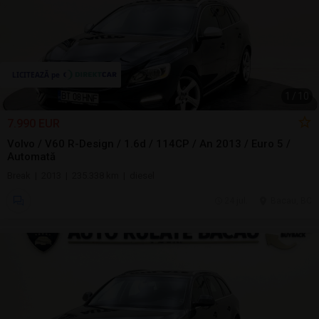
1
/
10
7.990 EUR
Volvo / V60 R-Design / 1.6d / 114CP / An 2013 / Euro 5 /
Automată
Break | 2013 | 235.338 km | diesel
24 jul.
Bacau, BC