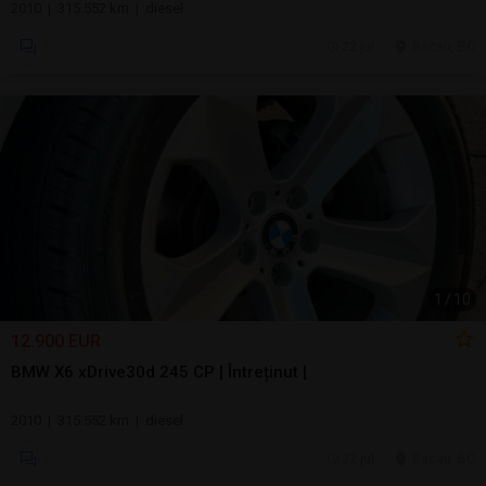
2010 | 315.552 km | diesel
22 jul.
Bacau, BC
1
/
10
12.900 EUR
BMW X6 xDrive30d 245 CP | Întreținut |
2010 | 315.552 km | diesel
22 jul.
Bacau, BC