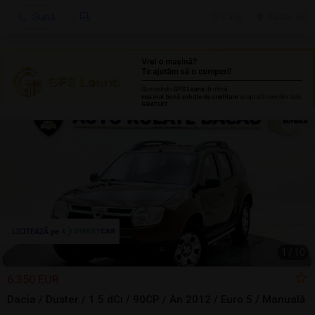
Sună
3 aug.
Bacau, BC
1
/
10
6.350 EUR
Dacia / Duster / 1.5 dCi / 90CP / An 2012 / Euro 5 / Manuală