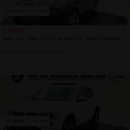
1
/
10
6.490 EUR
Audi / A4 / 1968 / 170CP / An 2009/11 / Euro 4 / Manuală
Break | 2009 | 233.578 km | diesel
24 jul.
Bacau, BC
1
/
10