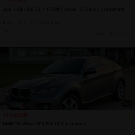
7.350 EUR
Audi / A4 / 2.0 TDI / 177CP / An 2012 / Euro 5 / Automată
Break | 2012 | 316.303 km | diesel
22 jul.
Bacau, BC
1
/
4
12.900 EUR
BMW X6 xDrive 30d 245 CP | Întreținut |