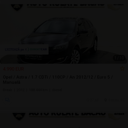
1
/
10
4.990 EUR
Opel / Astra / 1.7 CDTi / 110CP / An 2012/12 / Euro 5 /
Manuală
Break | 2012 | 188.444 km | diesel
27 jul.
Bacau, BC