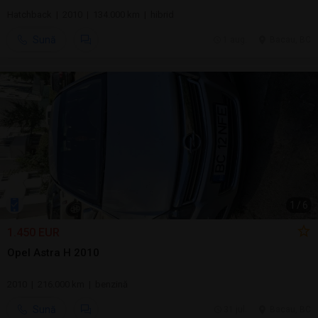
Hatchback | 2010 | 134.000 km | hibrid
Sună
1 aug.
Bacau, BC
1
/
6
1.450 EUR
Opel Astra H 2010
2010 | 216.000 km | benzină
Sună
31 jul.
Bacau, BC