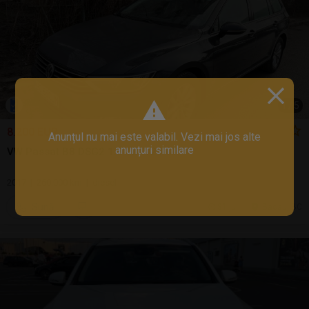
1
/
5
8.200 EUR
Anunțul nu mai este valabil. Vezi mai jos alte
anunțuri similare
VW Passat B8 DSG2 1.6 TDI 120 CP
2017 | 260.000 km | diesel
Sună
31 jul.
Bacau, BC