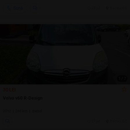
Sună
28 jul.
Bacau, BC
1
/
7
30 LEI
Volvo v60 R-Design
2012 | 263 km | diesel
27 jul.
Bacau, BC