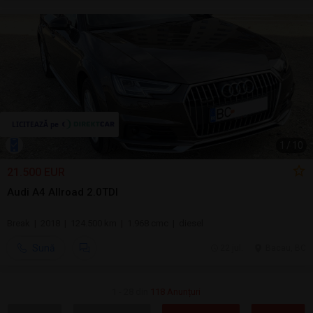
1
/
10
21.500 EUR
Audi A4 Allroad 2.0TDI
Break | 2018 | 124.500 km | 1.968 cmc | diesel
Sună
22 jul.
Bacau, BC
1 - 28 din
118 Anunțuri