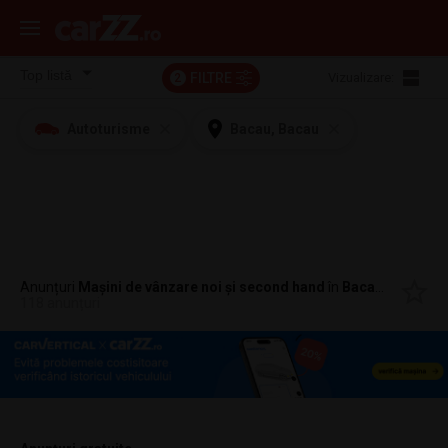
FILTRE
Vizualizare:
2
Autoturisme
Bacau, Bacau
Anunțuri
Mașini de vânzare noi și second hand
în
Bacau, Bacau
118 anunțuri