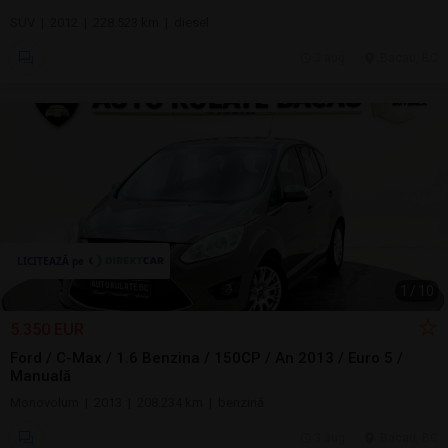
SUV | 2012 | 228.523 km | diesel
3 aug.
Bacau, BC
1
/
10
5.350 EUR
Ford / C-Max / 1.6 Benzina / 150CP / An 2013 / Euro 5 /
Manuală
Monovolum | 2013 | 208.234 km | benzină
3 aug.
Bacau, BC