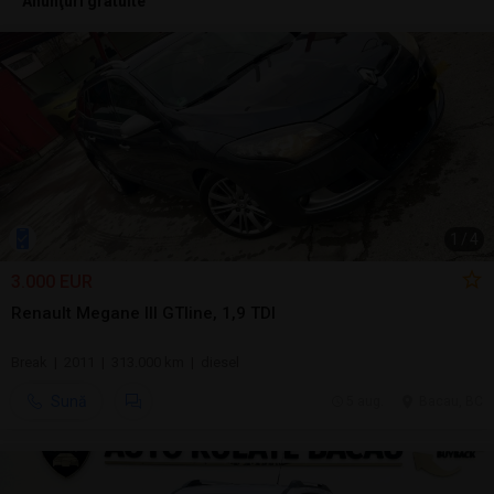
Anunţuri gratuite
1
/
4
3.000 EUR
Renault Megane III GTline, 1,9 TDI
Break | 2011 | 313.000 km | diesel
Sună
5 aug.
Bacau, BC