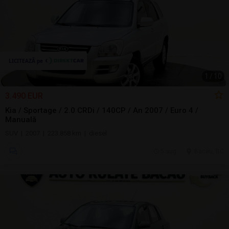
1
/
10
3.490 EUR
Kia / Sportage / 2.0 CRDi / 140CP / An 2007 / Euro 4 /
Manuală
SUV | 2007 | 223.858 km | diesel
5 aug.
Bacau, BC