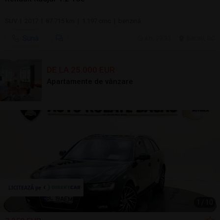
SUV | 2017 | 87.715 km | 1.197 cmc | benzină
Sună
azi, 09:33
Bacau, BC
DE LA 25.000 EUR
Apartamente de vânzare
1
/
10