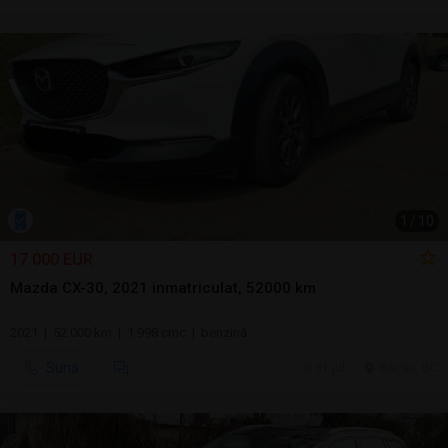
1
/
10
17.000 EUR
Mazda CX-30, 2021 inmatriculat, 52000 km
2021 | 52.000 km | 1.998 cmc | benzină
Sună
31 jul.
Bacau, BC