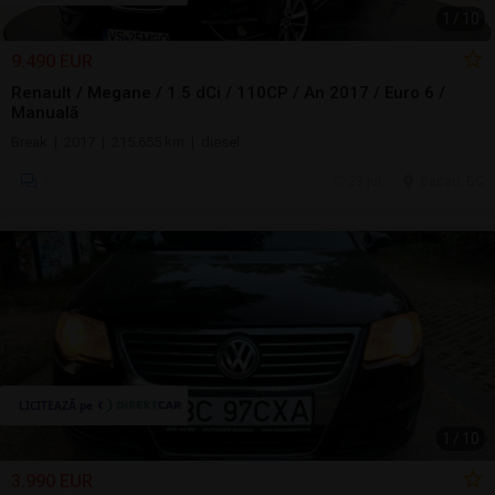
1
/
10
9.490 EUR
Renault / Megane / 1.5 dCi / 110CP / An 2017 / Euro 6 /
Manuală
Break | 2017 | 215.655 km | diesel
29 jul.
Bacau, BC
1
/
10
3.990 EUR