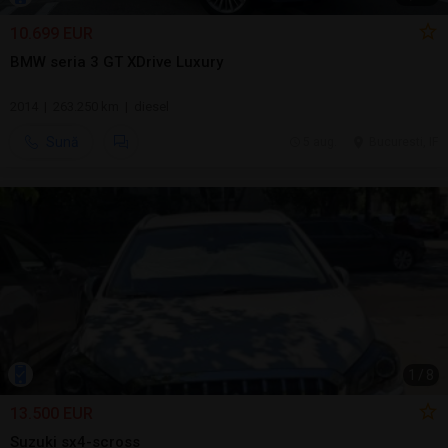
10.699 EUR
BMW seria 3 GT XDrive Luxury
2014 | 263.250 km | diesel
Sună
5 aug.
Bucuresti, IF
1
/
8
13.500 EUR
Suzuki sx4-scross