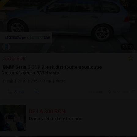
1
/
10
5.250 EUR
BMW Seria 3,318 Break,distributie noua,cutie
automata,euro 5,Webasto
Break | 2010 | 235.000 km | diesel
Sună
4 aug.
Bucuresti, IF
DE LA 300 RON
Dacă vrei un telefon nou