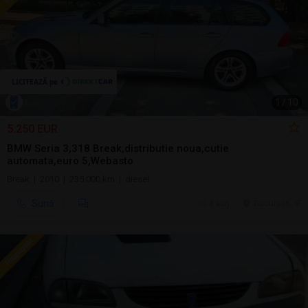
1
/
10
5.250 EUR
BMW Seria 3,318 Break,distributie noua,cutie
automata,euro 5,Webasto
Break | 2010 | 235.000 km | diesel
Sună
4 aug.
Bucuresti, IF