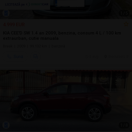
1
/
5
4.999 EUR
KIA CEE'D SW 1.4 an 2009, benzina, consum 4 L / 100 km
extraurban, cutie manuala
Break | 2009 | 99.132 km | benzină
Sună
5 aug.
Bucuresti, IF
1
/
8