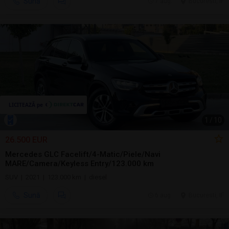
Sună
7 aug.
Bucuresti, IF
1
/
10
26.500 EUR
Mercedes GLC Facelift/4-Matic/Piele/Navi
MARE/Camera/Keyless Entry/123.000 km
SUV | 2021 | 123.000 km | diesel
Sună
6 aug.
Bucuresti, IF