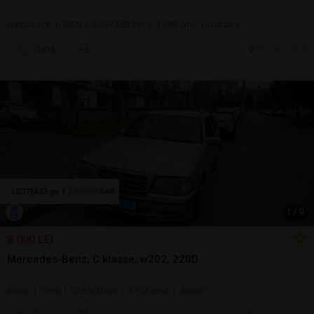
Hatchback | 2008 | 2.267.683 km | 1.598 cmc | benzină
Sună
7 aug.
Bucuresti, IF
1
/
9
8.000 LEI
Mercedes-Benz, C klasse, w202, 220D
Break | 1998 | 329.500 km | 2.155 cmc | diesel