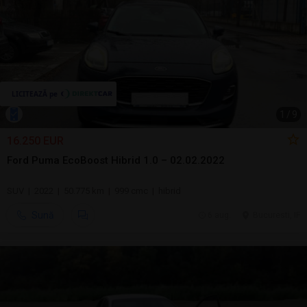
1
/
9
16.250 EUR
Ford Puma EcoBoost Hibrid 1.0 – 02.02.2022
SUV | 2022 | 50.775 km | 999 cmc | hibrid
Sună
6 aug.
Bucuresti, IF