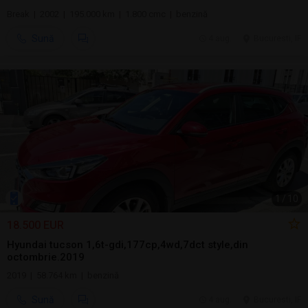
Break | 2002 | 195.000 km | 1.800 cmc | benzină
Sună
4 aug.
Bucuresti, IF
1
/
10
18.500 EUR
Hyundai tucson 1,6t-gdi,177cp,4wd,7dct style,din
octombrie.2019
2019 | 58.764 km | benzină
Sună
4 aug.
Bucuresti, IF