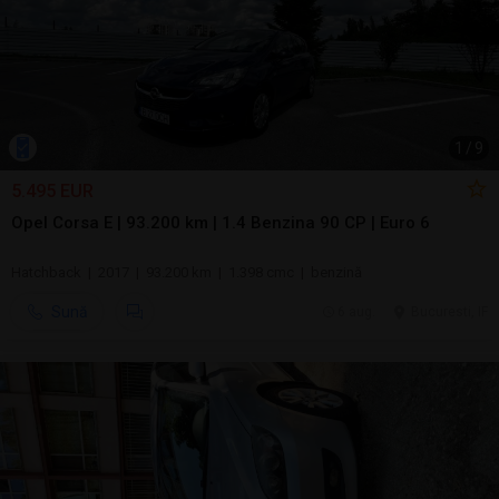
1
/
9
5.495 EUR
Opel Corsa E | 93.200 km | 1.4 Benzina 90 CP | Euro 6
Hatchback | 2017 | 93.200 km | 1.398 cmc | benzină
Sună
6 aug.
Bucuresti, IF