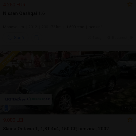
4.250 EUR
Nissan Qashqai 1.6
Monovolum | 2012 | 200.172 km | 1.600 cmc | benzină
Sună
4 aug.
Bucuresti, IF
1
/
10
9.000 LEI
Skoda Octavia 1, 1,8T 4x4, 150 CP, benzina, 2002