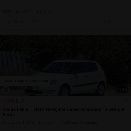
2020 | 92.000 km | benzină
Sună
5 aug.
Bucuresti, IF
1
/
10
4.390 EUR
Skoda Fabia 1.2HTP Navigatie CamerăMarșarier Bluethoot
Euro5
Hatchback | 2014 | 175.000 km | 1.200 cmc | benzină