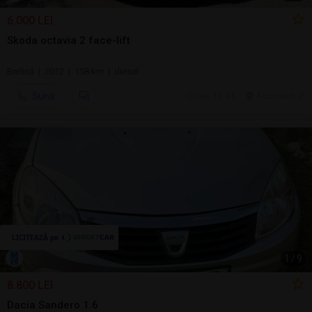
6.000 LEI
Skoda octavia 2 face-lift
Berlină | 2012 | 158 km | diesel
Sună
ieri, 12:44
Bucuresti, IF
1
/
9
8.800 LEI
Dacia Sandero 1.6