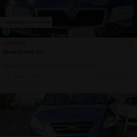
1
/
6
3.000 EUR
Skoda Octavia 2011
Berlină | 2011 | 160.000 km | 1.400 cmc | benzină
Sună
5 aug.
Bucuresti, IF