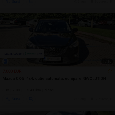
Sună
5 aug.
Bucuresti, IF
1
/
10
7.000 EUR
Mazda CX-5, 4x4, cutie automata, echipare REVOLUTION
SUV | 2013 | 192.400 km | diesel
Sună
5 aug.
Bucuresti, IF