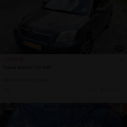
1
/
4
1.700 EUR
Toyota Avensis T25 D4D
2006 | 393.629 km | diesel
5 aug.
Bucuresti, IF