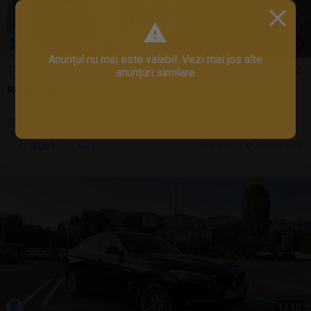
1
/
9
Anunțul nu mai este valabil. Vezi mai jos alte
11.750 EUR
anunțuri similare
Renault grand scenic 4
2017 | 190.000 km | diesel
Sună
5 aug.
Bucuresti, IF
1
/
10