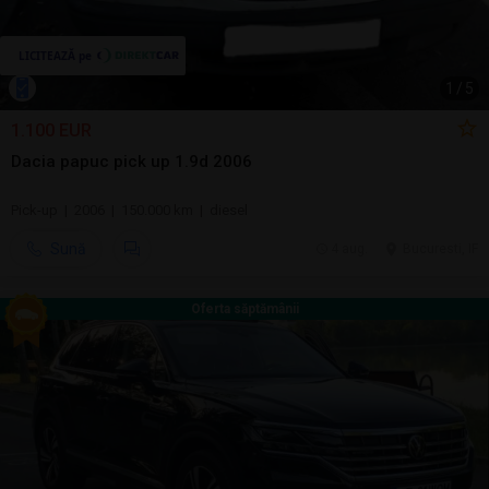
1
/
5
1.100 EUR
Dacia papuc pick up 1.9d 2006
Pick-up | 2006 | 150.000 km | diesel
Sună
4 aug.
Bucuresti, IF
Oferta săptămânii