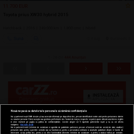
11.700 EUR
Toyota prius XW30 hybrid 2015
Hatchback | 2015 | 249.000 km | 1.800 cmc | hibrid
Sună
4 aug.
Bucuresti, IF
1 - 28 din
444 Anunțuri
Nouă ne pasă ca datele tale personale să rămână confidențiale
Noi și partenerii noștri
589
stocăm și/sau accesăm informații pe dispozitivul dvs., precum identificatorii cookie unici pentru prelucrarea datelor
cu caracter personal. Puteți accepta sau gestiona preferințele dvs. făcând clic mai jos, respectiv vă puteți opune utilizării unui interes legitim
în orice moment pe pagina cu politica de confidențialitate. Aceste alegeri vor fi raportate partenerilor noștri și nu vă vor afecta
navigarea.
Mai multe detalii
Noi si partenerii nostri (retelele de socializare si agentiile de publicitate partenere, precum si furnizorii nostri de servicii de date analitice)
prelucram date pentru a permite website-ului sa functioneze, pentru a personaliza continutul si anunturile publicitare afisate in functie de
interesele si/sau profilul dvs., pentru a va oferi functionalitati aferente retelelor de socializare si pentru a analiza traficul pe website.