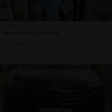
1
/
10
1.250 EUR
Mazda 3 BK 2006 / 1.6i benzina
2006 | 216.700 km | benzină
Sună
5 aug.
Bucuresti, IF
1
/
10