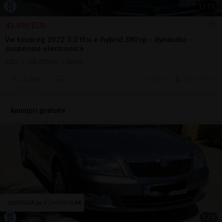
1
/
11
43.499 EUR
Vw touareg 2022 3.0 tfsi e-hybrid 380cp - dynaudio -
suspensie electronica
2022 | 158.000 km | hibrid
Sună
30 jul.
Bucuresti, IF
Anunţuri gratuite
1
/
9