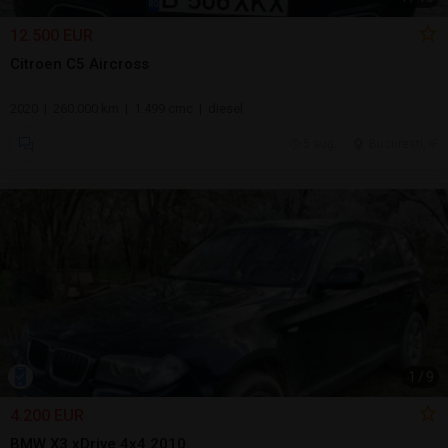
12.500 EUR
Citroen C5 Aircross
2020 | 260.000 km | 1.499 cmc | diesel
5 aug.
Bucuresti, IF
1
/
9
4.200 EUR
BMW X3 xDrive 4x4 2010