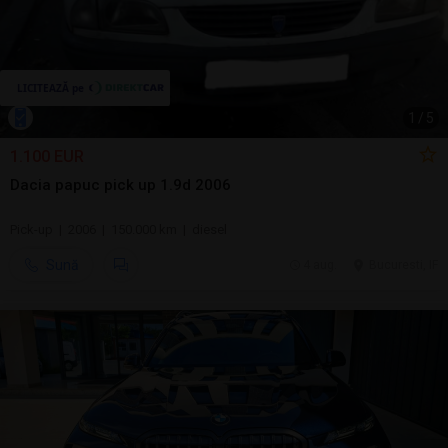
1
/
5
1.100 EUR
Dacia papuc pick up 1.9d 2006
Pick-up | 2006 | 150.000 km | diesel
Sună
4 aug.
Bucuresti, IF