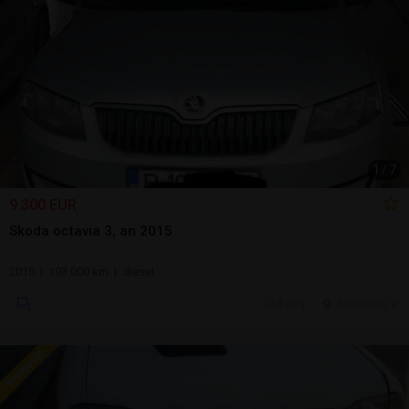
1
/
7
9.300 EUR
Skoda octavia 3, an 2015
2015 | 193.000 km | diesel
4 aug.
Bucuresti, IF