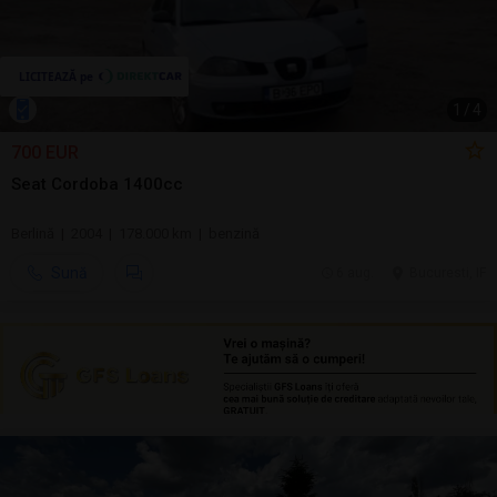
1
/
4
700 EUR
Seat Cordoba 1400cc
Berlină | 2004 | 178.000 km | benzină
Sună
6 aug.
Bucuresti, IF