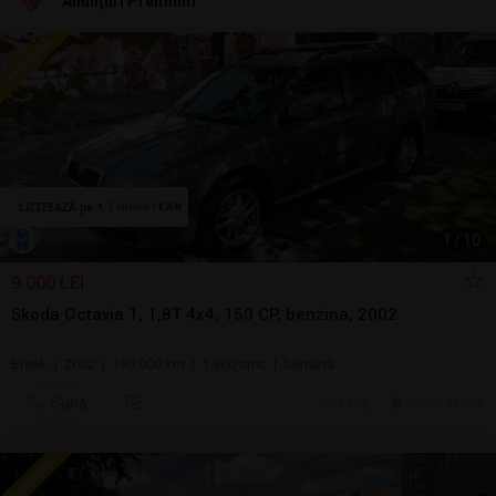
Anunţuri Premium
1
/
10
9.000 LEI
Skoda Octavia 1, 1,8T 4x4, 150 CP, benzina, 2002
Break | 2002 | 195.000 km | 1.800 cmc | benzină
Sună
4 aug.
Bucuresti, IF