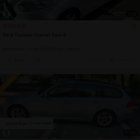
1
/
8
5.500 EUR
Ford Tourneo Courier Euro 6
Monovolum | 2016 | 239.000 km | diesel
Sună
4 aug.
Bucuresti, IF
1
/
10