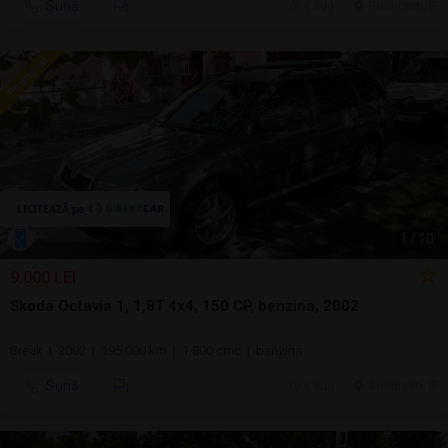
Sună
4 aug.
Bucuresti, IF
1
/
10
9.000 LEI
Skoda Octavia 1, 1,8T 4x4, 150 CP, benzina, 2002
Break | 2002 | 195.000 km | 1.800 cmc | benzină
Sună
4 aug.
Bucuresti, IF