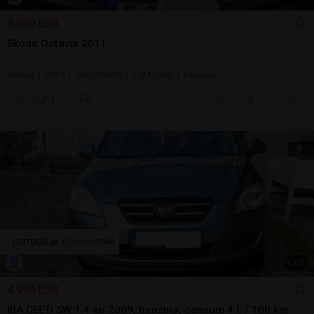
3.000 EUR
Skoda Octavia 2011
Berlină | 2011 | 160.000 km | 1.400 cmc | benzină
Sună
ieri, 05:23
Bucuresti, IF
1
/
5
4.999 EUR
KIA CEE'D SW 1.4 an 2009, benzina, consum 4 L / 100 km