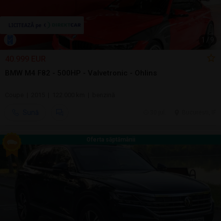
1
/
9
40.999 EUR
BMW M4 F82 - 500HP - Valvetronic - Ohlins
Coupe | 2015 | 122.000 km | benzină
Sună
30 jul.
Bucuresti, IF
Oferta săptămânii