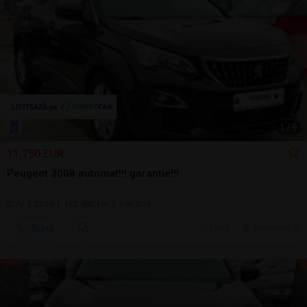
1
/
9
11.750 EUR
Peugeot 3008 automat!!! garantie!!!
SUV | 2019 | 162.580 km | benzină
Sună
4 aug.
Bucuresti, IF