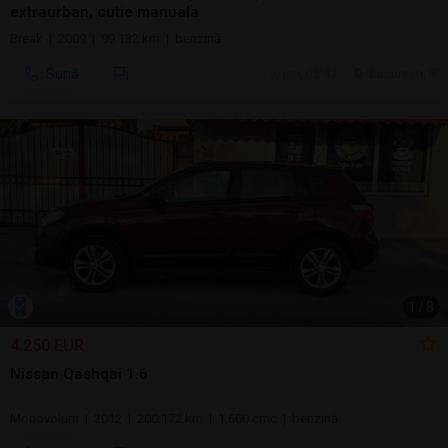
extraurban, cutie manuala
Break | 2009 | 99.132 km | benzină
Sună
ieri, 02:43
Bucuresti, IF
1
/
8
4.250 EUR
Nissan Qashqai 1.6
Monovolum | 2012 | 200.172 km | 1.600 cmc | benzină