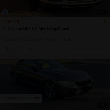
1
/
10
2.250 EUR
Ford Focus MK2 1.6 Tdci 110cp Diesel
Break | 2006 | 298.000 km | 1.600 cmc | diesel
Sună
4 aug.
Bucuresti, IF
1
/
10