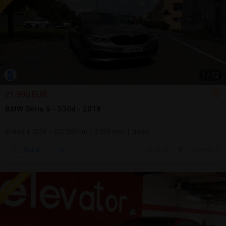
1
/
12
21.990 EUR
BMW Seria 5 - 530d - 2018
Berlină | 2018 | 223.000 km | 2.993 cmc | diesel
Sună
30 jul.
Bucuresti, IF