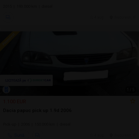
2015 | 193.000 km | diesel
4 aug.
Bucuresti, IF
1
/
5
1.100 EUR
Dacia papuc pick up 1.9d 2006
Pick-up | 2006 | 150.000 km | diesel
Sună
4 aug.
Bucuresti, IF