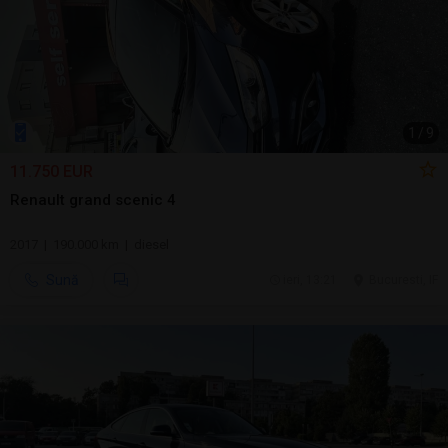
1
/
9
11.750 EUR
Renault grand scenic 4
2017 | 190.000 km | diesel
Sună
ieri, 13:21
Bucuresti, IF