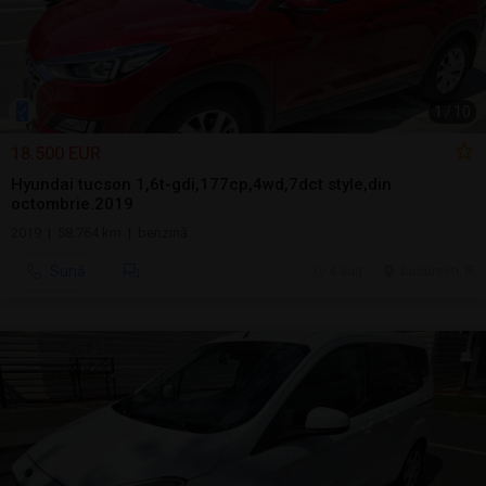
1
/
10
18.500 EUR
Hyundai tucson 1,6t-gdi,177cp,4wd,7dct style,din
octombrie.2019
2019 | 58.764 km | benzină
Sună
4 aug.
Bucuresti, IF