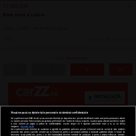
17.500 EUR
Bmw seria 4 cabrio
Cabrio | 2015 | 199.810 km | diesel
4 aug.
Bucuresti, IF
1 - 28 din
466 Anunțuri
Nouă ne pasă ca datele tale personale să rămână confidențiale
Noi și partenerii noștri
589
stocăm și/sau accesăm informații pe dispozitivul dvs., precum identificatorii cookie unici pentru prelucrarea datelor
cu caracter personal. Puteți accepta sau gestiona preferințele dvs. făcând clic mai jos, respectiv vă puteți opune utilizării unui interes legitim
în orice moment pe pagina cu politica de confidențialitate. Aceste alegeri vor fi raportate partenerilor noștri și nu vă vor afecta
navigarea.
Mai multe detalii
Noi si partenerii nostri (retelele de socializare si agentiile de publicitate partenere, precum si furnizorii nostri de servicii de date analitice)
prelucram date pentru a permite website-ului sa functioneze, pentru a personaliza continutul si anunturile publicitare afisate in functie de
interesele si/sau profilul dvs., pentru a va oferi functionalitati aferente retelelor de socializare si pentru a analiza traficul pe website.