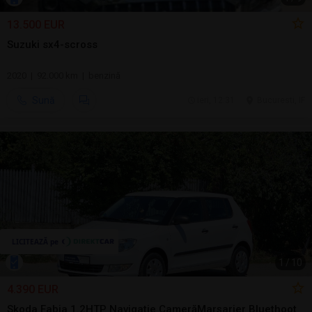
13.500 EUR
Suzuki sx4-scross
2020 | 92.000 km | benzină
Sună
ieri, 12:31
Bucuresti, IF
1
/
10
4.390 EUR
Skoda Fabia 1.2HTP Navigatie CamerăMarșarier Bluethoot