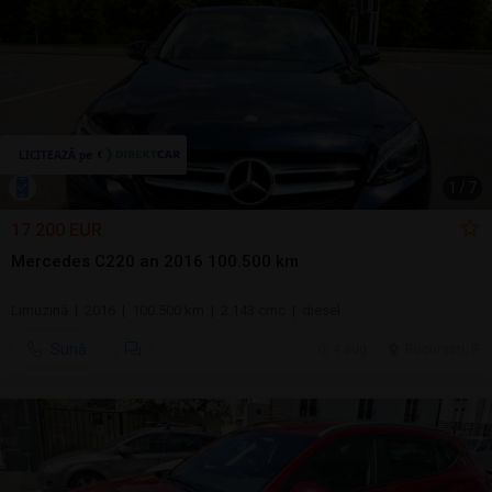
1
/
7
17.200 EUR
Mercedes C220 an 2016 100.500 km
Limuzină | 2016 | 100.500 km | 2.143 cmc | diesel
Sună
4 aug.
Bucuresti, IF