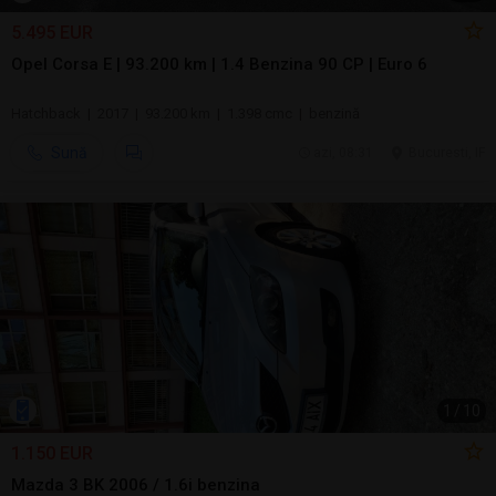
5.495 EUR
Opel Corsa E | 93.200 km | 1.4 Benzina 90 CP | Euro 6
Hatchback | 2017 | 93.200 km | 1.398 cmc | benzină
Sună
azi, 08:31
Bucuresti, IF
1
/
10
1.150 EUR
Mazda 3 BK 2006 / 1.6i benzina