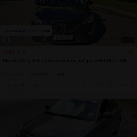
1
/
10
7.000 EUR
Mazda CX-5, 4x4, cutie automata, echipare REVOLUTION
SUV | 2013 | 192.400 km | diesel
Sună
ieri, 09:08
Bucuresti, IF