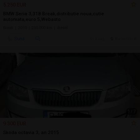
5.250 EUR
BMW Seria 3,318 Break,distributie noua,cutie
automata,euro 5,Webasto
Break | 2010 | 235.000 km | diesel
Sună
4 aug.
Bucuresti, IF
1
/
7
9.300 EUR
Skoda octavia 3, an 2015