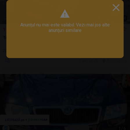
1
/
4
Anunțul nu mai este valabil. Vezi mai jos alte
1.700 EUR
anunțuri similare
Toyota Avensis T25 D4D
2006 | 393.629 km | diesel
ieri, 08:23
Bucuresti, IF
1
/
6