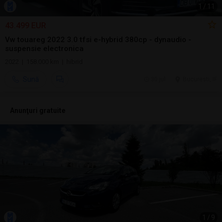
1
/
11
43.499 EUR
Vw touareg 2022 3.0 tfsi e-hybrid 380cp - dynaudio -
suspensie electronica
2022 | 158.000 km | hibrid
Sună
30 jul.
Bucuresti, IF
Anunţuri gratuite
1
/
9