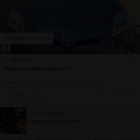
1
/
10
11.700 EUR
Toyota prius XW30 hybrid 2015
Hatchback | 2015 | 249.000 km | 1.800 cmc | hibrid
Sună
4 aug.
Bucuresti, IF
DE LA 50 RON
Laptop-uri și accesorii