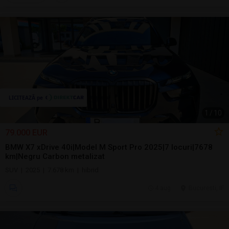
1
/
10
79.000 EUR
BMW X7 xDrive 40i|Model M Sport Pro 2025|7 locuri|7678
km|Negru Carbon metalizat
SUV | 2025 | 7.678 km | hibrid
4 aug.
Bucuresti, IF