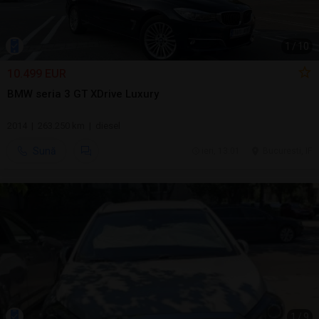
1
/
10
10.499 EUR
BMW seria 3 GT XDrive Luxury
2014 | 263.250 km | diesel
Sună
ieri, 13:01
Bucuresti, IF
1
/
9