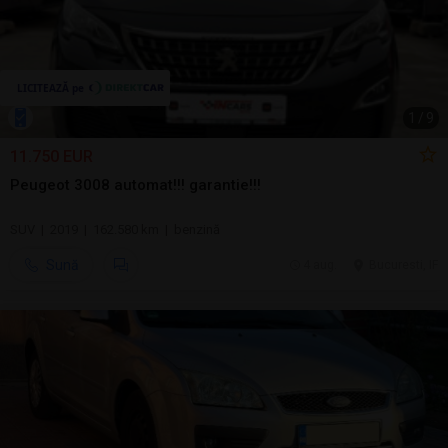
1
/
9
11.750 EUR
Peugeot 3008 automat!!! garantie!!!
SUV | 2019 | 162.580 km | benzină
Sună
4 aug.
Bucuresti, IF