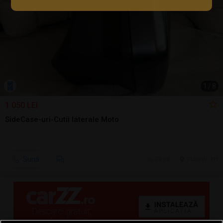
1
/
8
1.050 LEI
SideCase-uri-Cutii laterale Moto
Sună
29 jul.
Ploiesti, PH