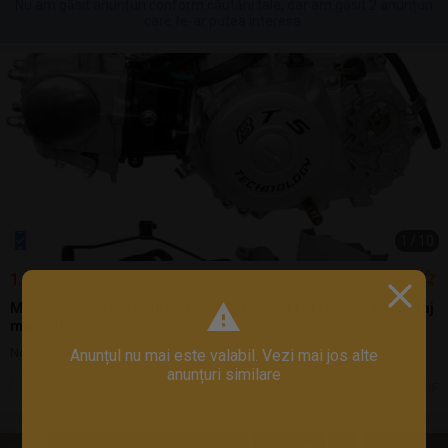
Nu am găsit anunțuri conform căutării tale, dar am găsit 2 anunțuri
care te-ar putea interesa.
1
/
10
1.199 LEI
Motor complet Moretti 139FMB, 72cc, 4T, 4 trepte, ambreiaj
manual
Nou
Anunțul nu mai este valabil. Vezi mai jos alte
anunțuri similare
Sună
ieri, 07:41
Bucuresti, IF