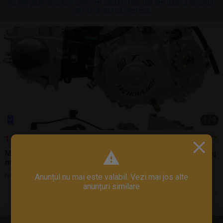
Nu am găsit anunțuri conform căutării tale, dar am găsit 2 anunțuri
care te-ar putea interesa.
1
/
9
1.199 LEI
Motor complet Moretti 139FMB, 72cc, 4T, 4 trepte, ambreiaj
manual
Nou
Anunțul nu mai este valabil. Vezi mai jos alte
anunțuri similare
Sună
azi, 07:41
Bucuresti, IF