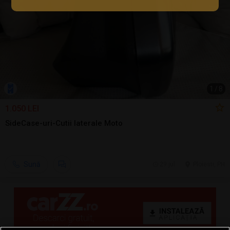
1
/
8
1.050 LEI
SideCase-uri-Cutii laterale Moto
Sună
29 jul.
Ploiesti, PH