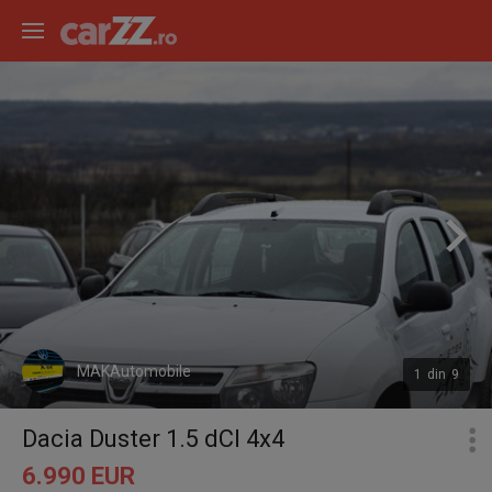
MAKAutomobile
1
din
9
Dacia Duster 1.5 dCI 4x4
6.990 EUR