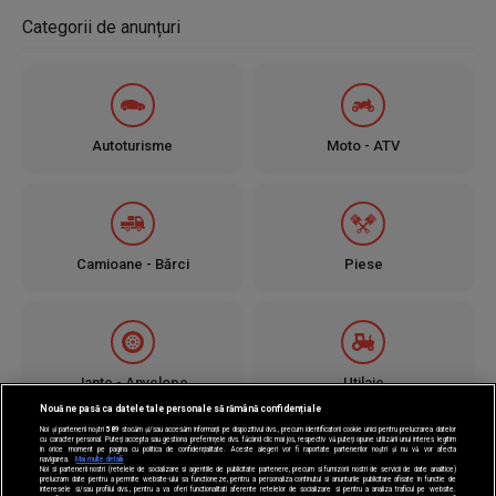
Categorii de anunțuri
Autoturisme
Moto - ATV
Camioane - Bărci
Piese
Jante - Anvelope
Utilaje
Nouă ne pasă ca datele tale personale să rămână confidențiale
Noi și partenerii noștri
589
stocăm și/sau accesăm informații pe dispozitivul dvs., precum identificatorii cookie unici pentru prelucrarea datelor
cu caracter personal. Puteți accepta sau gestiona preferințele dvs. făcând clic mai jos, respectiv vă puteți opune utilizării unui interes legitim
în orice moment pe pagina cu politica de confidențialitate. Aceste alegeri vor fi raportate partenerilor noștri și nu vă vor afecta
navigarea.
Mai multe detalii
Noi si partenerii nostri (retelele de socializare si agentiile de publicitate partenere, precum si furnizorii nostri de servicii de date analitice)
prelucram date pentru a permite website-ului sa functioneze, pentru a personaliza continutul si anunturile publicitare afisate in functie de
interesele si/sau profilul dvs., pentru a va oferi functionalitati aferente retelelor de socializare si pentru a analiza traficul pe website.