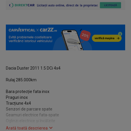
Dacia Duster 2011 1.5 DCi 4x4
Rulaj 285.000km
Bara protecție fata inox
Praguri inox
Tracțiune 4x4
Senzori de parcare spate
Geamuri electrice fata-spate
Oglinzi electrice și încălzite
Radio cd mp3
Arată toată descrierea