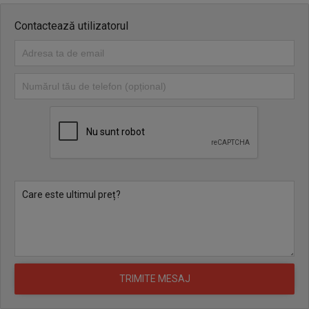
Contactează utilizatorul
Bunul mobil se vinde prin licitație publică cu strigare, organizată
de lichidatorul judiciar RomInsolv SPRL la sediul acestuia din
București, Splaiul Unirii, Nr. 223, Etajul 4, Sectorul 3. Prețul de
pornire al licitației este de 2,840 Euro + TVA (echivalentul în lei la
cursul BNR din data adjudecării bunului). Licitațiile vor avea loc la
ora 14:00 în data de 09.07.2026, 16.07.2026, 23.07.2026,
30.07.2026. În cazul în care bunul va fi adjudecat în cadrul uneia
dintre licitații, nu se vor organiza celelalte runde.
În conformitate cu dispozițiile Legii nr. 85/2014, bunul este
dobândit liber de orice sarcini, precum ipoteci, drepturi de
retenție de orice fel ori măsuri asiguratorii, inclusiv cele instituite
în cursul procesului penal, cu excepția sechestrului asiguratoriu
instituit în vederea confiscării.
Intenția de a participa la licitația publică cu strigare, organizată la